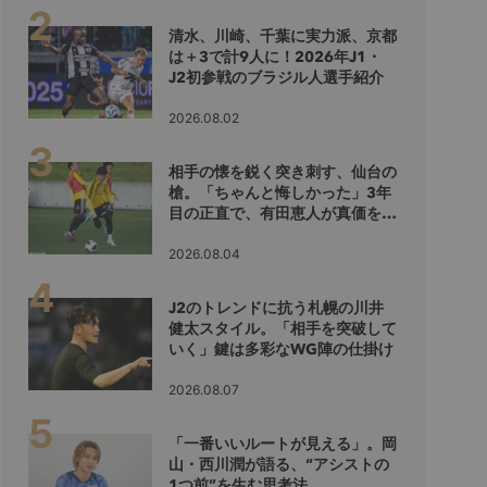
清水、川崎、千葉に実力派、京都
は＋3で計9人に！2026年J1・
J2初参戦のブラジル人選手紹介
2026.08.02
相手の懐を鋭く突き刺す、仙台の
槍。「ちゃんと悔しかった」3年
目の正直で、有田恵人が真価を示
すシーズンへ
2026.08.04
J2のトレンドに抗う札幌の川井
健太スタイル。「相手を突破して
いく」鍵は多彩なWG陣の仕掛け
2026.08.07
「一番いいルートが見える」。岡
山・西川潤が語る、“アシストの
1つ前”を生む思考法