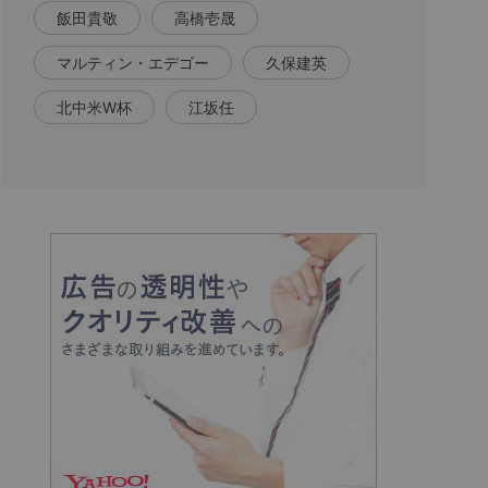
飯田貴敬
高橋壱晟
マルティン・エデゴー
久保建英
北中米W杯
江坂任