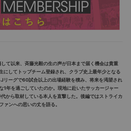
移籍して以来、斉藤光毅の生の声が日本まで届く機会は貴重
年生にしてトップチーム登録され、クラブ史上最年少となる
がらJリーグで60試合以上の出場経験を積み、将来を渇望され
な1年を過ごしていたのか。現地に赴いたサッカージャー
表時代から取材している本人を直撃した。後編ではストライカ
ファンへの思いの丈を語る。