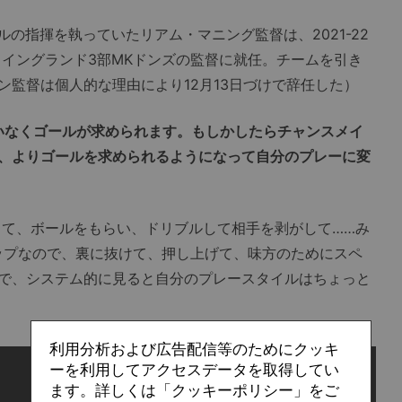
メルの指揮を執っていたリアム・マニング監督は、2021-22
、イングランド3部MKドンズの監督に就任。チームを引き
ン監督は個人的な理由により12月13日づけで辞任した）
いなくゴールが求められます。もしかしたらチャンスメイ
、よりゴールを求められるようになって自分のプレーに変
て、ボールをもらい、ドリブルして相手を剥がして……み
ップなので、裏に抜けて、押し上げて、味方のためにスペ
で、システム的に見ると自分のプレースタイルはちょっと
利用分析および広告配信等のためにクッキ
ーを利用してアクセスデータを取得してい
ます。詳しくは「クッキーポリシー」をご