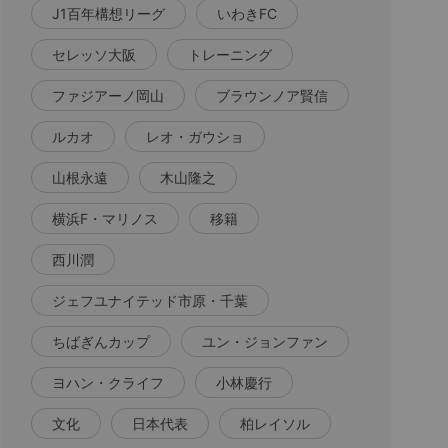
J1百年構想リーグ
いわきFC
セレッソ大阪
トレーニング
ファジアーノ岡山
ブラウンノア賢信
ルカオ
レオ・ガウショ
山根永遠
木山隆之
横浜F・マリノス
移籍
西川潤
ジェフユナイテッド市原・千葉
ちばぎんカップ
ユン・ジョンファン
ヨハン・クライフ
小林慶行
文化
日本代表
柏レイソル