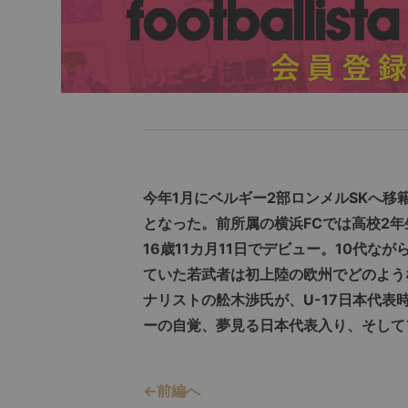
今年1月にベルギー2部ロンメルSKへ
となった。前所属の横浜FCでは高校2
16歳11カ月11日でデビュー。10代な
ていた若武者は初上陸の欧州でどのよう
ナリストの舩木渉氏が、U-17日本代
ーの自覚、夢見る日本代表入り、そして
←前編へ