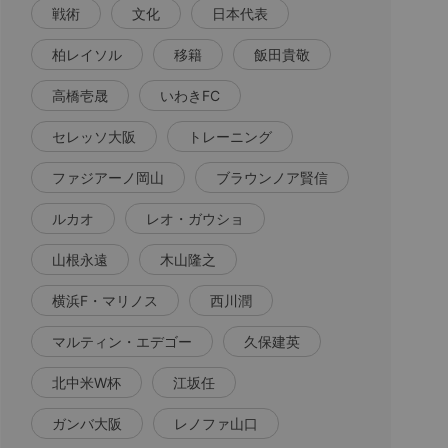
戦術
文化
日本代表
柏レイソル
移籍
飯田貴敬
高橋壱晟
いわきFC
セレッソ大阪
トレーニング
ファジアーノ岡山
ブラウンノア賢信
ルカオ
レオ・ガウショ
山根永遠
木山隆之
横浜F・マリノス
西川潤
マルティン・エデゴー
久保建英
北中米W杯
江坂任
ガンバ大阪
レノファ山口