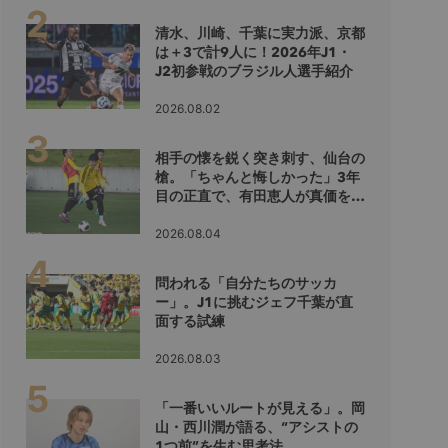
清水、川崎、千葉に実力派、京都
は＋3で計9人に！2026年J1・
J2初参戦のブラジル人選手紹介
2026.08.02
相手の懐を鋭く突き刺す、仙台の
槍。「ちゃんと悔しかった」3年
目の正直で、有田恵人が真価を示
すシーズンへ
2026.08.04
問われる「自分たちのサッカ
ー」。J1に挑むジェフ千葉が直
面する試練
2026.08.03
「一番いいルートが見える」。岡
山・西川潤が語る、“アシストの
1つ前”を生む思考法