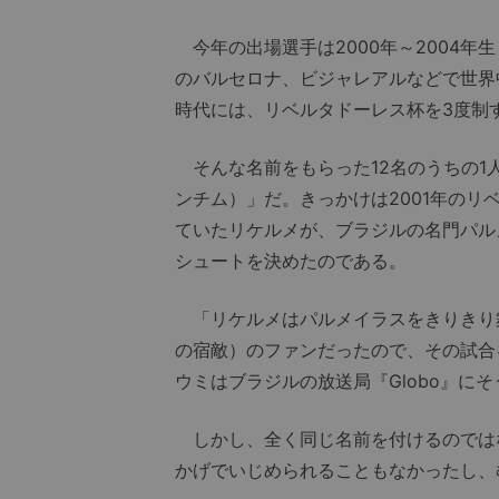
今年の出場選手は2000年～2004年
のバルセロナ、ビジャレアルなどで世界
時代には、リベルタドーレス杯を3度制
そんな名前をもらった12名のうちの1人が、
ンチム）」だ。きっかけは2001年の
ていたリケルメが、ブラジルの名門パル
シュートを決めたのである。
「リケルメはパルメイラスをきりきり
の宿敵）のファンだったので、その試合
ウミはブラジルの放送局『Globo』に
しかし、全く同じ名前を付けるのではなく「
かげでいじめられることもなかったし、