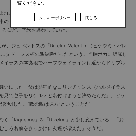
覧ください。
生まれ。ちょうどリケルメがボカ・ジュニオールやスペイン
クッキーポリシー
閉じる
中のサッカーファンを魅了していた時代である。特にボカ
するなど、南米を席巻していた。
ジュベントスの「Rikelmi Valentim（ヒケウミ・バレ
リベルタドーレス杯の準決勝だったという。当時ボカに所属し
メイラスの本拠地でハーフウェイライン付近からドリブル
舞いにした。父は熱狂的なコリンチャンス（パルメイラス
を見て息子をリケルメと名付けようと決めたんだ」。ヒケ
そう説明した。“敵の敵は味方”ということだ。
Riquelme」を「Rikelmi」と少し変えている。「お
むしろ名前をきっかけに友達が増えた」そうだ。