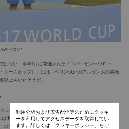
ルの“ベロン”
はない。今年1月に開催された「コパ・サンパウロ・
・ユースカップ）」には、ベロン以外のアルゼン人の英雄
0名以上もいたそうだ。
会
主にサンパウロ州のクラブからU-20世代の選手が出場す
利用分析および広告配信等のためにクッキ
的には名門インテルナシオナウが頂点に立った。そんな大会
ーを利用してアクセスデータを取得してい
ます。詳しくは「クッキーポリシー」をご
」の名前を付けた選手が12名もいたというのだ。