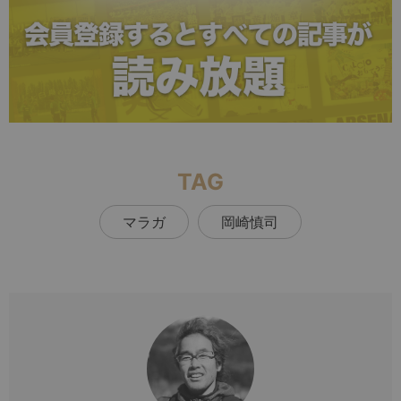
TAG
マラガ
岡崎慎司