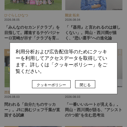
ひぐらしひなつ
難波 拓未
2026.08.05
2026.08.04
「みんなのセカンドクラブ」を
「『器用』と言われるのは嬉し
目指して。躍進するテゲバジャ
くない」。岡山・西川潤が描
ーロ宮崎が示す「クラブを育て
く、"恐い選手"への進化論
る」という価値観
利用分析および広告配信等のためにクッキ
SPECIAL
SPECIAL
ーを利用してアクセスデータを取得してい
ます。詳しくは「クッキーポリシー」をご
覧ください。
クッキーポリシー
閉じる
西部 謙司
難波 拓未
2026.08.03
2026.08.03
問われる「自分たちのサッカ
「一番いいルートが見える」。
ー」。J1に挑むジェフ千葉が直
岡山・西川潤が語る、“アシスト
面する試練
の1つ前”を生む思考法