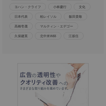
ヨハン・クライフ
小林慶行
文化
日本代表
柏レイソル
飯田貴敬
高橋壱晟
マルティン・エデゴー
久保建英
北中米W杯
江坂任