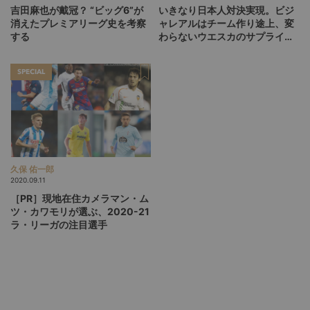
吉田麻也が戴冠？ “ビッグ6”が
いきなり日本人対決実現。ビジ
消えたプレミアリーグ史を考察
ャレアルはチーム作り途上、変
する
わらないウエスカのサプライズ
もあるか
SPECIAL
久保 佑一郎
2020.09.11
［PR］現地在住カメラマン・ム
ツ・カワモリが選ぶ、2020-21
ラ・リーガの注目選手