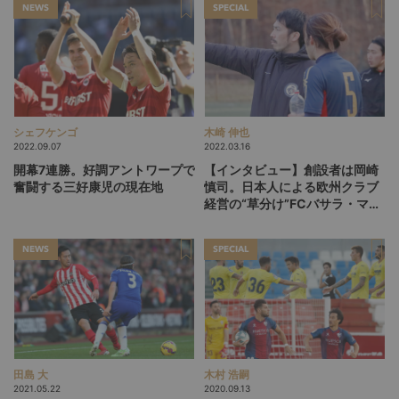
NEWS
SPECIAL
シェフケンゴ
木崎 伸也
2022.09.07
2022.03.16
開幕7連勝。好調アントワープで
【インタビュー】創設者は岡崎
奮闘する三好康児の現在地
慎司。日本人による欧州クラブ
経営の“草分け”FCバサラ・マイ
ンツの現在を会長兼監督が語る
NEWS
SPECIAL
田島 大
木村 浩嗣
2021.05.22
2020.09.13