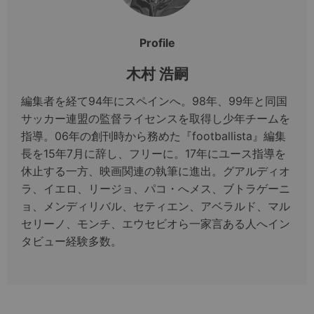
Profile
木村 浩嗣
編集者を経て94年にスペインへ。98年、99年と同国
サッカー連盟の監督ライセンスを取得し少年チームを
指導。06年の創刊時から務めた『footballista』編集
長を15年7月に辞し、フリーに。17年にユース指導を
休止する一方、映画関連の執筆に進出。グアルディオ
ラ、イエロ、リージョ、パコ・へメス、ブトラゲーニ
ョ、メンディリバル、セティエン、アベラルド、マル
セリーノ、モンチ、エウセビオら一家言ある人へイン
タビュー経験多数。