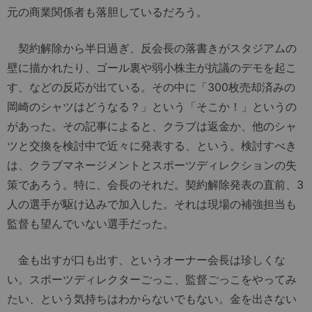
元の商業関係者も落胆しているだろう。
契約解除から半日過ぎ、反会長の落書きがスタジアムの
壁に描かれたり、ゴール裏や弱小株主が抗議のデモを起こ
す、などの反応が出ている。その中に「300枚売却済みの
岡崎のシャツはどうなる？」という「そこか！」というの
があった。その記事によると、クラブは返金か、他のシャ
ツと交換を検討中で近々に発表する、という。検討すべき
は、クラブマネージメントとスポーツディレクションの失
策であろう。特に、会長のそれだ。契約解除発表の直前、3
人の選手が駆け込みで加入した。それは現場の補強担当も
監督も望んでいない選手だった。
金も出すが口も出す、というオーナー会長は珍しくな
い。スポーツディレクターごっこ、監督ごっこをやってみ
たい、という気持ちはわからないでもない。金を出さない