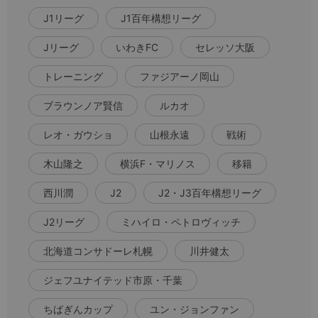
J1リーグ
J1百年構想リーグ
Jリーグ
いわきFC
セレッソ大阪
トレーニング
ファジアーノ岡山
ブラウンノア賢信
ルカオ
レオ・ガウショ
山根永遠
戦術
木山隆之
横浜F・マリノス
移籍
西川潤
J2
J2・J3百年構想リーグ
J2リーグ
ミハイロ・ペトロヴィッチ
北海道コンサドーレ札幌
川井健太
ジェフユナイテッド市原・千葉
ちばぎんカップ
ユン・ジョンファン