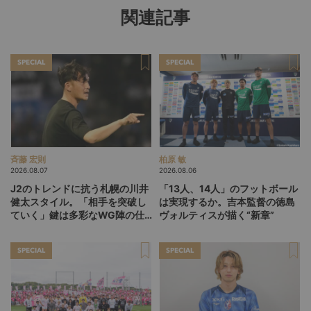
関連記事
SPECIAL
SPECIAL
斉藤 宏則
柏原 敏
2026.08.07
2026.08.06
J2のトレンドに抗う札幌の川井
「13人、14人」のフットボール
健太スタイル。「相手を突破し
は実現するか。吉本監督の徳島
ていく」鍵は多彩なWG陣の仕
ヴォルティスが描く“新章”
掛け
SPECIAL
SPECIAL