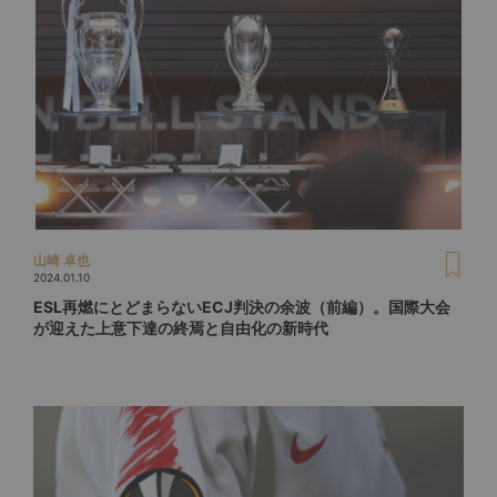
山崎 卓也
2024.01.10
ESL再燃にとどまらないECJ判決の余波（前編）。国際大会
が迎えた上意下達の終焉と自由化の新時代