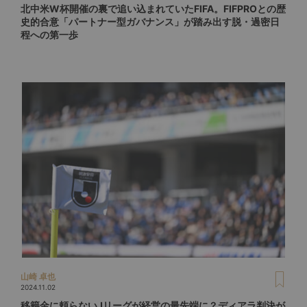
北中米W杯開催の裏で追い込まれていたFIFA。FIFPROとの歴
史的合意「パートナー型ガバナンス」が踏み出す脱・過密日
程への第一歩
山崎 卓也
2024.11.02
移籍金に頼らないJリーグが経営の最先端に？ディアラ判決が