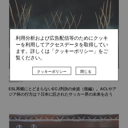
利用分析および広告配信等のためにクッキ
ーを利用してアクセスデータを取得してい
ます。詳しくは「クッキーポリシー」をご
覧ください。
クッキーポリシー
閉じる
山崎 卓也
2024.01.11
ESL再燃にとどまらないECJ判決の余波（後編）。ACLやア
ジア杯の行方は？日本に託されたサッカー界の未来を占う