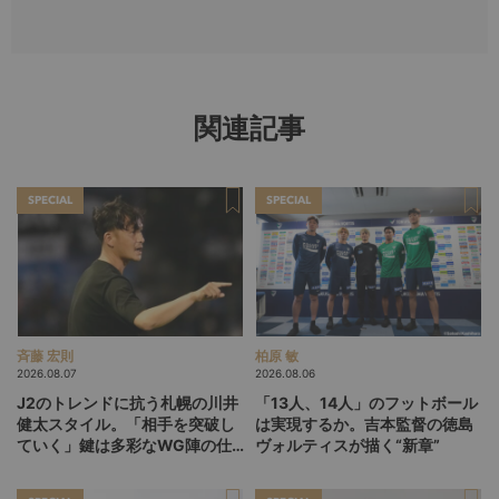
関連記事
SPECIAL
SPECIAL
斉藤 宏則
柏原 敏
2026.08.07
2026.08.06
J2のトレンドに抗う札幌の川井
「13人、14人」のフットボール
健太スタイル。「相手を突破し
は実現するか。吉本監督の徳島
ていく」鍵は多彩なWG陣の仕
ヴォルティスが描く“新章”
掛け