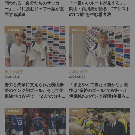
問われる「自分たちのサッカ
「一番いいルートが見える」。
ー」。J1に挑むジェフ千葉が直
岡山・西川潤が語る、“アシスト
面する試練
の1つ前”を生む思考法
SPECIAL
SPECIAL
小川 由紀子
小川 由紀子
2026.05.31
2026.05.30
努力と先輩に支えられた横山歩
「まあやれて当たり前かな」最
夢のゲンク初ゴール。そして伊
後は“余裕のゴール”でW杯へ！
東純也はW杯で「“2人”の分も頑
伊東純也のゲンク復帰1年目を総
張る」【後編】
括【前編】
SPECIAL
SPECIAL