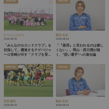
SPECIAL
SPECIAL
ひぐらしひなつ
難波 拓未
2026.08.05
2026.08.04
「みんなのセカンドクラブ」を
「『器用』と言われるのは嬉し
目指して。躍進するテゲバジャ
くない」。岡山・西川潤が描
ーロ宮崎が示す「クラブを育て
く、"恐い選手"への進化論
る」という価値観
SPECIAL
SPECIAL
西部 謙司
難波 拓未
2026.08.03
2026.08.03