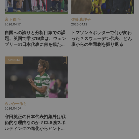
宮下 白斗
佐藤 真理子
2026.04.17
2026.04.12
自国への誇りと分析目線での課
トマソン→ポッターで何が変わ
題。英国で学ぶ19歳は、ウェン
った？スウェーデン代表、どん
ブリーの日本代表に何を観た
底からの生還劇を振り返る
か？
SPECIAL
らいかーると
2026.04.07
守田英正の日本代表招集外は戦
術的な理由なのか？CL8強スポ
ルティングの進化からヒントを
探る