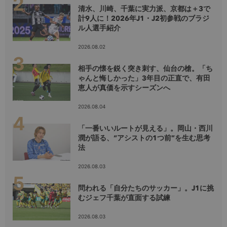
清水、川崎、千葉に実力派、京都は＋3で
計9人に！2026年J1・J2初参戦のブラジ
ル人選手紹介
2026.08.02
相手の懐を鋭く突き刺す、仙台の槍。「ち
ゃんと悔しかった」3年目の正直で、有田
恵人が真価を示すシーズンへ
2026.08.04
「一番いいルートが見える」。岡山・西川
潤が語る、“アシストの1つ前”を生む思考
法
2026.08.03
問われる「自分たちのサッカー」。J1に挑
むジェフ千葉が直面する試練
2026.08.03