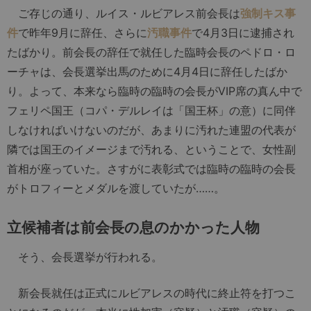
ご存じの通り、ルイス・ルビアレス前会長は
強制キス事
件
で昨年9月に辞任、さらに
汚職事件
で4月3日に逮捕され
たばかり。前会長の辞任で就任した臨時会長のペドロ・ロ
ーチャは、会長選挙出馬のために4月4日に辞任したばか
り。よって、本来なら臨時の臨時の会長がVIP席の真ん中で
フェリペ国王（コパ・デルレイは「国王杯」の意）に同伴
しなければいけないのだが、あまりに汚れた連盟の代表が
隣では国王のイメージまで汚れる、ということで、女性副
首相が座っていた。さすがに表彰式では臨時の臨時の会長
がトロフィーとメダルを渡していたが……。
立候補者は前会長の息のかかった人物
そう、会長選挙が行われる。
新会長就任は正式にルビアレスの時代に終止符を打つこ