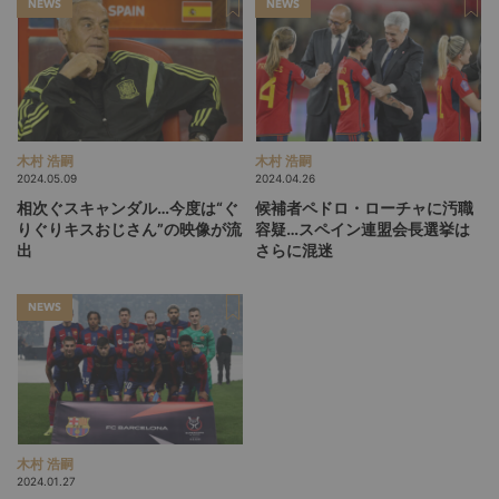
NEWS
NEWS
木村 浩嗣
木村 浩嗣
2024.05.09
2024.04.26
相次ぐスキャンダル…今度は“ぐ
候補者ペドロ・ローチャに汚職
りぐりキスおじさん”の映像が流
容疑…スペイン連盟会長選挙は
出
さらに混迷
NEWS
木村 浩嗣
2024.01.27