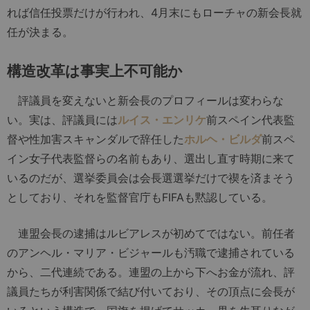
れば信任投票だけが行われ、4月末にもローチャの新会長就
任が決まる。
構造改革は事実上不可能か
評議員を変えないと新会長のプロフィールは変わらな
い。実は、評議員には
ルイス・エンリケ
前スペイン代表監
督や性加害スキャンダルで辞任した
ホルヘ・ビルダ
前スペ
イン女子代表監督らの名前もあり、選出し直す時期に来て
いるのだが、選挙委員会は会長選選挙だけで禊を済まそう
としており、それを監督官庁もFIFAも黙認している。
連盟会長の逮捕はルビアレスが初めてではない。前任者
のアンヘル・マリア・ビジャールも汚職で逮捕されている
から、二代連続である。連盟の上から下へお金が流れ、評
議員たちが利害関係で結び付いており、その頂点に会長が