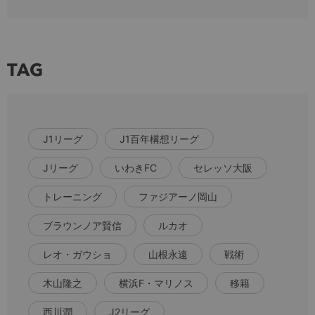
TAG
J1リーグ
J1百年構想リーグ
Jリーグ
いわきFC
セレッソ大阪
トレーニング
ファジアーノ岡山
ブラウンノア賢信
ルカオ
レオ・ガウショ
山根永遠
戦術
木山隆之
横浜F・マリノス
移籍
西川潤
J2リーグ