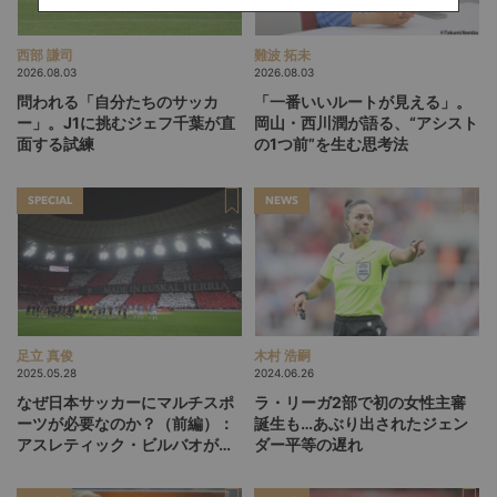
西部 謙司
難波 拓未
2026.08.03
2026.08.03
問われる「自分たちのサッカ
「一番いいルートが見える」。
ー」。J1に挑むジェフ千葉が直
岡山・西川潤が語る、“アシスト
面する試練
の1つ前”を生む思考法
SPECIAL
NEWS
足立 真俊
木村 浩嗣
2025.05.28
2024.06.26
なぜ日本サッカーにマルチスポ
ラ・リーガ2部で初の女性主審
ーツが必要なのか？（前編）：
誕生も…あぶり出されたジェン
アスレティック・ビルバオが子
ダー平等の遅れ
供たちにラグビーをさせる理由