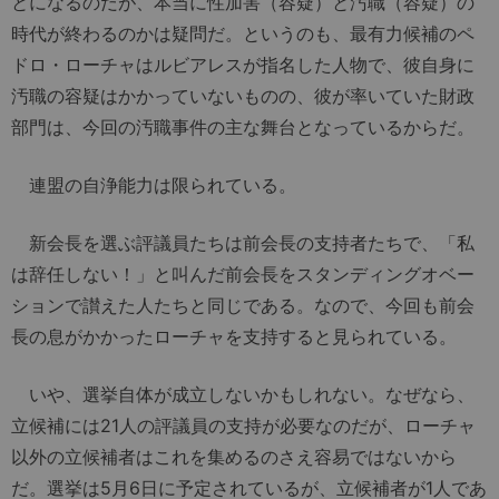
とになるのだが、本当に性加害（容疑）と汚職（容疑）の
時代が終わるのかは疑問だ。というのも、最有力候補のペ
ドロ・ローチャはルビアレスが指名した人物で、彼自身に
汚職の容疑はかかっていないものの、彼が率いていた財政
部門は、今回の汚職事件の主な舞台となっているからだ。
連盟の自浄能力は限られている。
新会長を選ぶ評議員たちは前会長の支持者たちで、「私
は辞任しない！」と叫んだ前会長をスタンディングオベー
ションで讃えた人たちと同じである。なので、今回も前会
長の息がかかったローチャを支持すると見られている。
いや、選挙自体が成立しないかもしれない。なぜなら、
立候補には21人の評議員の支持が必要なのだが、ローチャ
以外の立候補者はこれを集めるのさえ容易ではないから
だ。選挙は5月6日に予定されているが、立候補者が1人であ