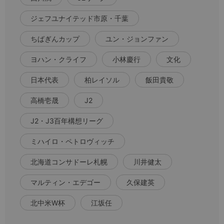
ジェフユナイテッド市原・千葉
ちばぎんカップ
ユン・ジョンファン
ヨハン・クライフ
小林慶行
文化
日本代表
柏レイソル
飯田貴敬
高橋壱晟
J2
J2・J3百年構想リーグ
ミハイロ・ペトロヴィッチ
北海道コンサドーレ札幌
川井健太
マルティン・エデゴー
久保建英
北中米W杯
江坂任