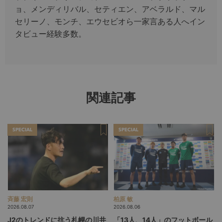
ョ、メンディリバル、セティエン、アベラルド、マル
セリーノ、モンチ、エウセビオら一家言ある人へイン
タビュー経験多数。
関連記事
SPECIAL
SPECIAL
斉藤 宏則
柏原 敏
2026.08.07
2026.08.06
J2のトレンドに抗う札幌の川井
「13人、14人」のフットボール