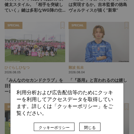
健太スタイル。「相手を突破し
は実現するか。吉本監督の徳島
ていく」鍵は多彩なWG陣の仕
ヴォルティスが描く“新章”
掛け
SPECIAL
SPECIAL
ひぐらしひなつ
難波 拓未
2026.08.05
2026.08.04
「みんなのセカンドクラブ」を
「『器用』と言われるのは嬉し
目指して。躍進するテゲバジャ
くない」。岡山・西川潤が描
ーロ宮崎が示す「クラブを育て
く、"恐い選手"への進化論
利用分析および広告配信等のためにクッキ
る」という価値観
ーを利用してアクセスデータを取得してい
ます。詳しくは「クッキーポリシー」をご
SPECIAL
SPECIAL
覧ください。
クッキーポリシー
閉じる