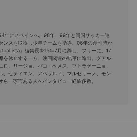
94年にスペインへ。98年、99年と同国サッカー連
センスを取得し少年チームを指導。06年の創刊時か
tballista』編集長を15年7月に辞し、フリーに。17
導を休止する一方、映画関連の執筆に進出。グアル
エロ、リージョ、パコ・へメス、ブトラゲーニョ、
ル、セティエン、アベラルド、マルセリーノ、モン
オら一家言ある人へインタビュー経験多数。