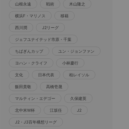
山根永遠
戦術
木山隆之
横浜F・マリノス
移籍
西川潤
J2リーグ
ジェフユナイテッド市原・千葉
ちばぎんカップ
ユン・ジョンファン
ヨハン・クライフ
小林慶行
文化
日本代表
柏レイソル
飯田貴敬
高橋壱晟
マルティン・エデゴー
久保建英
北中米W杯
江坂任
J2
J2・J3百年構想リーグ