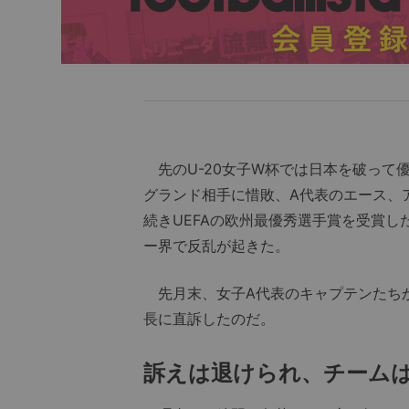
先のU-20女子W杯では日本を破って
グランド相手に惜敗、A代表のエース、ア
続きUEFAの欧州最優秀選手賞を受賞
ー界で反乱が起きた。
先月末、女子A代表のキャプテンたち
長に直訴したのだ。
訴えは退けられ、チーム