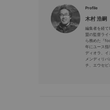
Profile
木村 浩嗣
編集者を経て
盟の監督ライ
ら務めた『foo
年にユース指
ディオラ、イ
メンディリバ
チ、エウセビ