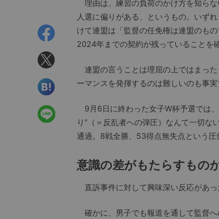
理由は、練習の負荷のかけ方を知らな
人選に偏りがある、というもの。いずれ
けて連盟は「監督の任免権は連盟のもの
2024年までの契約が残っていることを
連盟の言うことは理屈の上ではまった
ーマンスを発揮するのは難しいのも事実
9月6日に終わった女子W杯予選では、
り”（＝反乱者への弾圧）なんて一切な
通過。8戦全勝、53得点無失点という
意識の差がもたらすもの
直訴事件に対して興味深い反応があっ
確かに、男子でも報道を通して監督へ