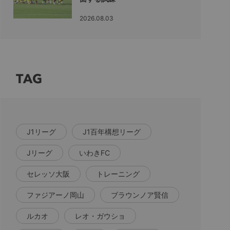
2026.08.03
TAG
J1リーグ
J1百年構想リーグ
Jリーグ
いわきFC
セレッソ大阪
トレーニング
ファジアーノ岡山
ブラウンノア賢信
ルカオ
レオ・ガウショ