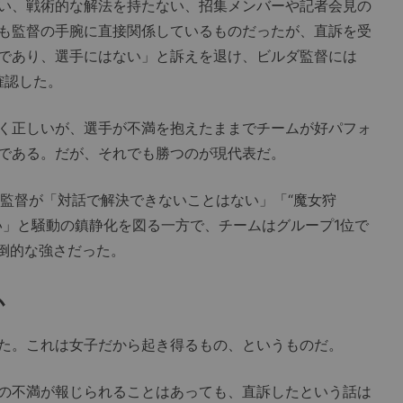
い、戦術的な解法を持たない、招集メンバーや記者会見の
も監督の手腕に直接関係しているものだったが、直訴を受
であり、選手にはない」と訴えを退け、ビルダ監督には
確認した。
く正しいが、選手が不満を抱えたままでチームが好パフォ
である。だが、それでも勝つのが現代表だ。
監督が「対話で解決できないことはない」「“魔女狩
い」と騒動の鎮静化を図る一方で、チームはグループ1位で
圧倒的な強さだった。
か
た。これは女子だから起き得るもの、というものだ。
の不満が報じられることはあっても、直訴したという話は