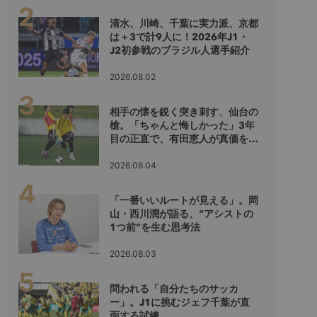
清水、川崎、千葉に実力派、京都
は＋3で計9人に！2026年J1・
J2初参戦のブラジル人選手紹介
2026.08.02
相手の懐を鋭く突き刺す、仙台の
槍。「ちゃんと悔しかった」3年
目の正直で、有田恵人が真価を示
すシーズンへ
2026.08.04
「一番いいルートが見える」。岡
山・西川潤が語る、“アシストの
1つ前”を生む思考法
2026.08.03
問われる「自分たちのサッカ
ー」。J1に挑むジェフ千葉が直
面する試練