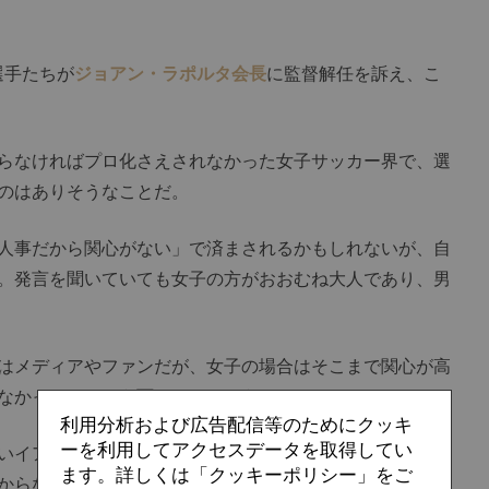
選手たちが
ジョアン・ラポルタ会長
に監督解任を訴え、こ
らなければプロ化さえされなかった女子サッカー界で、選
のはありそうなことだ。
人事だから関心がない」で済まされるかもしれないが、自
。発言を聞いていても女子の方がおおむね大人であり、男
はメディアやファンだが、女子の場合はそこまで関心が高
なかった、という面もあるだろう。
利用分析および広告配信等のためにクッキ
ーを利用してアクセスデータを取得してい
いイアゴ・アスパスは黙々とゴールを積み上げ、現在リー
ます。詳しくは「クッキーポリシー」をご
からない
イニャキ・ウィリアムス
は黙ってガーナ代表に鞍