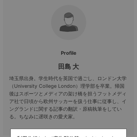
Profile
田島 大
埼玉県出身。学生時代を英国で過ごし、ロンドン大学
（University College London）理学部を卒業。帰国
後はスポーツとメディアの架け橋を担うフットメディ
ア社で日頃から欧州サッカーを扱う仕事に従事し、イ
ングランドに関する記事の翻訳・原稿執筆をしてい
る。ちなみに遅咲きの愛犬家。