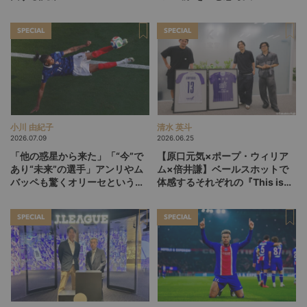
SPECIAL
SPECIAL
小川 由紀子
清水 英斗
2026.07.09
2026.06.25
「他の惑星から来た」「“今”で
【原口元気×ポープ・ウィリア
あり“未来”の選手」アンリやム
ム×倍井謙】ベールスホットで
バッペも驚くオリーセというフ
体感するそれぞれの『This is
ランスの新怪物
life』
SPECIAL
SPECIAL