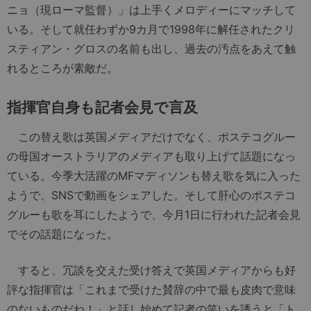
ニョ（現ローマ監督）」は上手くメロディーにマッチして
いる。そして就任わずか9カ月で1998年に解任されたクリ
スティアン・グロスの名前も出し、過去の汚点をあえて触
れるところが素敵だ。
指揮官自身も記者会見で言及
この替え歌は英国メディアだけでなく、ポステコグルー
の母国オーストラリアのメディアも取り上げて話題になっ
ている。今季大活躍のMFマディソンも替え歌を気に入った
ようで、SNSで動画をシェアした。そして肝心のポステコ
グルーも歌を耳にしたようで、今月1日に行われた記者会見
でその話題になった。
すると、冗談を交えた受け答えで英国メディアからも好
評な指揮官は「これまで受けた賛辞の中で最も皮肉で意味
のないものだね！」と話し始めて記者の笑いを誘うと「ト