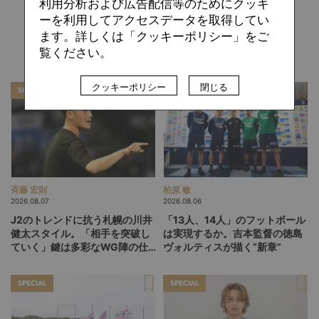
利用分析および広告配信等のためにクッキ
ーを利用してアクセスデータを取得してい
ます。詳しくは「クッキーポリシー」をご
関連記事
覧ください。
クッキーポリシー
閉じる
SPECIAL
SPECIAL
斉藤 宏則
柏原 敏
2026.08.07
2026.08.06
J2のトレンドに抗う札幌の川井
「13人、14人」のフットボール
健太スタイル。「相手を突破し
は実現するか。吉本監督の徳島
ていく」鍵は多彩なWG陣の仕
ヴォルティスが描く“新章”
掛け
SPECIAL
SPECIAL