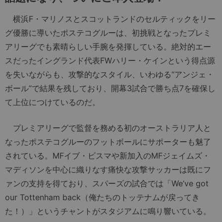
横浜F・マリノスとスコットランドのセルティックをリー
グ優勝に導いたポステコグルーは、初挑戦となったプレミ
アリーグでも素晴らしい手腕を発揮している。絶対的エー
スだったイングランド代表FWハリー・ケインという得点源
を失いながらも、攻撃的なスタイル、いわゆる“アンジェ・
ボール”で結果を残しており、開幕3試合で勝ち点7を確保し
て上位につけているのだ。
プレミアリーグで監督を務める初のオーストラリア人と
なったポステコグルーのフットボールにサポーターも魅了
されている。MFイブ・ビスマや新加入のMFジェイムズ・
マディソンを中心に織りなす痛快な攻撃サッカーは既にフ
ァンの支持を得ており、スパーズの試合では「We’ve got
our Tottenham back（俺たちのトッテナムが戻ってき
た！）」というチャントがスタジアムに鳴り響いている。