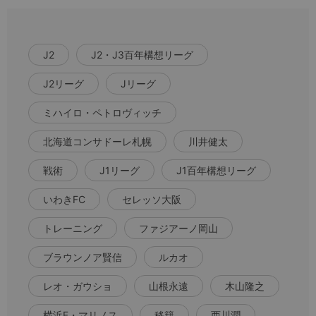
J2
J2・J3百年構想リーグ
J2リーグ
Jリーグ
ミハイロ・ペトロヴィッチ
北海道コンサドーレ札幌
川井健太
戦術
J1リーグ
J1百年構想リーグ
いわきFC
セレッソ大阪
トレーニング
ファジアーノ岡山
ブラウンノア賢信
ルカオ
レオ・ガウショ
山根永遠
木山隆之
横浜F・マリノス
移籍
西川潤