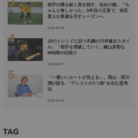
相手の懐を鋭く突き刺す、仙台の槍。「ち
ゃんと悔しかった」3年目の正直で、有田
恵人が真価を示すシーズンへ
2026.08.04
J2のトレンドに抗う札幌の川井健太スタイ
ル。「相手を突破していく」鍵は多彩な
WG陣の仕掛け
2026.08.07
「一番いいルートが見える」。岡山・西川
潤が語る、“アシストの1つ前”を生む思考
法
2026.08.03
TAG