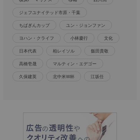
ジェフユナイテッド市原・千葉
ちばぎんカップ
ユン・ジョンファン
ヨハン・クライフ
小林慶行
文化
日本代表
柏レイソル
飯田貴敬
高橋壱晟
マルティン・エデゴー
久保建英
北中米W杯
江坂任