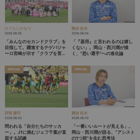
ひぐらしひなつ
難波 拓未
2026.08.05
2026.08.04
「みんなのセカンドクラブ」を
「『器用』と言われるのは嬉し
目指して。躍進するテゲバジャ
くない」。岡山・西川潤が描
ーロ宮崎が示す「クラブを育て
く、"恐い選手"への進化論
る」という価値観
SPECIAL
SPECIAL
西部 謙司
難波 拓未
2026.08.03
2026.08.03
問われる「自分たちのサッカ
「一番いいルートが見える」。
ー」。J1に挑むジェフ千葉が直
岡山・西川潤が語る、“アシスト
面する試練
の1つ前”を生む思考法