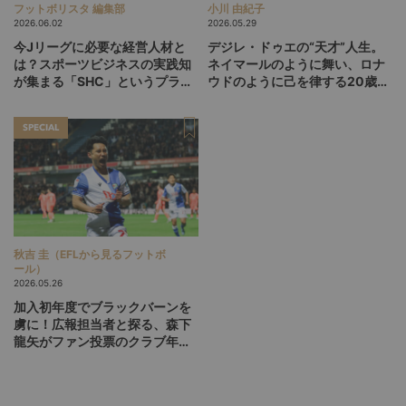
フットボリスタ 編集部
小川 由紀子
2026.06.02
2026.05.29
今Jリーグに必要な経営人材と
デジレ・ドゥエの“天才”人生。
は？スポーツビジネスの実践知
ネイマールのように舞い、ロナ
が集まる「SHC」というプラッ
ウドのように己を律する20歳
トフォーム
が、パリSGをCL連覇に導くか
SPECIAL
秋吉 圭（EFLから見るフットボ
ール）
2026.05.26
加入初年度でブラックバーンを
虜に！広報担当者と探る、森下
龍矢がファン投票のクラブ年間
最優秀選手に選ばれた理由