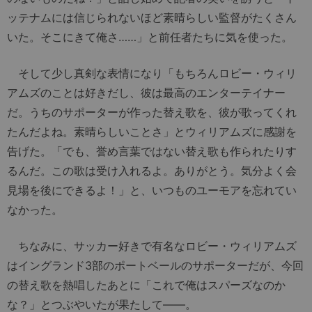
ッテナムには信じられないほど素晴らしい監督がたくさん
いた。そこにきて俺さ……」と前任者たちに気を使った。
そして少し真剣な表情になり「もちろんロビー・ウィリ
アムズのことは好きだし、彼は最高のエンターテイナー
だ。うちのサポーターが作った替え歌を、彼が歌ってくれ
たんだよね。素晴らしいことさ」とウィリアムズに感謝を
告げた。「でも、誉め言葉ではない替え歌も作られたりす
るんだ。この歌は受け入れるよ。ありがとう。気分よく会
見場を後にできるよ！」と、いつものユーモアを忘れてい
なかった。
ちなみに、サッカー好きで有名なロビー・ウィリアムズ
はイングランド3部のポートベールのサポーターだが、今回
の替え歌を熱唱したあとに「これで俺はスパーズなのか
な？」とつぶやいたが果たして――。