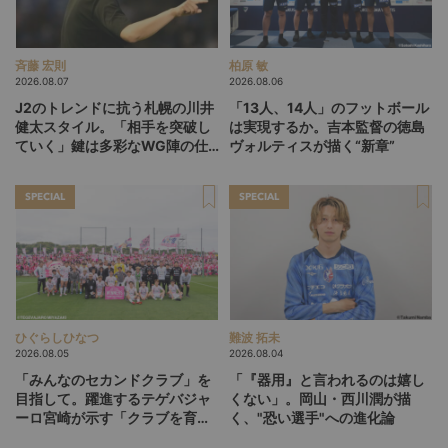
斉藤 宏則
柏原 敏
2026.08.07
2026.08.06
J2のトレンドに抗う札幌の川井
「13人、14人」のフットボール
健太スタイル。「相手を突破し
は実現するか。吉本監督の徳島
ていく」鍵は多彩なWG陣の仕
ヴォルティスが描く“新章”
掛け
SPECIAL
SPECIAL
ひぐらしひなつ
難波 拓未
2026.08.05
2026.08.04
「みんなのセカンドクラブ」を
「『器用』と言われるのは嬉し
目指して。躍進するテゲバジャ
くない」。岡山・西川潤が描
ーロ宮崎が示す「クラブを育て
く、"恐い選手"への進化論
る」という価値観