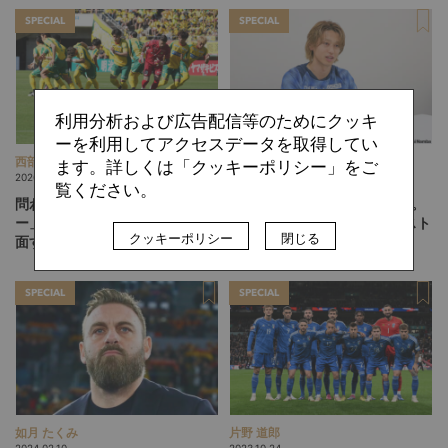
SPECIAL
SPECIAL
利用分析および広告配信等のためにクッキ
ーを利用してアクセスデータを取得してい
西部 謙司
難波 拓未
ます。詳しくは「クッキーポリシー」をご
2026.08.03
2026.08.03
覧ください。
問われる「自分たちのサッカ
「一番いいルートが見える」。
ー」。J1に挑むジェフ千葉が直
岡山・西川潤が語る、“アシスト
クッキーポリシー
閉じる
面する試練
の1つ前”を生む思考法
SPECIAL
SPECIAL
如月 たくみ
片野 道郎