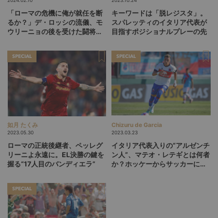
2024.02.10
2023.10.24
「ローマの危機に俺が就任を断
キーワードは「脱レジスタ」。
るか？」デ・ロッシの流儀、モ
スパレッティのイタリア代表が
ウリーニョの後を受けた闘将
目指すポジショナルプレーの先
が“ハゲタカのように”3連勝
SPECIAL
SPECIAL
如月 たくみ
Chizuru de Garcia
2023.05.30
2023.03.23
ローマの正統後継者、ペッレグ
イタリア代表入りの“アルゼンチ
リーニよ永遠に。EL決勝の鍵を
ン人”、マテオ・レテギとは何者
握る“17人目のバンディエラ”
か？ホッケーからサッカーに転
身した異端児の物語
SPECIAL