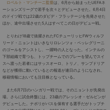
ロベルト・マンチーニ監督
は、6月から始まったUEFAネ
ーションズリーグで若手を次々とデビューさせた。6月4日
のドイツ戦では22歳のダビデ・フラッテージを先発させた
ほか、途中出場させた5人はすべてこの日がデビュー戦。
とりわけ18歳で抜擢されたFCチューリッヒFWウィルフ
リード・ニョントはいきなりロレンツォ・ペッレグリーニ
のゴールをアシストし、一躍時の人となった。インテルの
下部組織で育つも、トップチームでのプレーを望んでスイ
スへ渡った若者にはサッスオーロ、トリノ、サンプドリア
などが獲得に動いているとの報道が連日のようになされ、
移籍情報においても注目株となっている。
また6月7日のハンガリー戦では、そのニョントが先発出
場。さらに試合終盤には、23歳のアレッシオ・ゼルビンが
デビューした。ナポリがパスを保有する選手だがトップチ