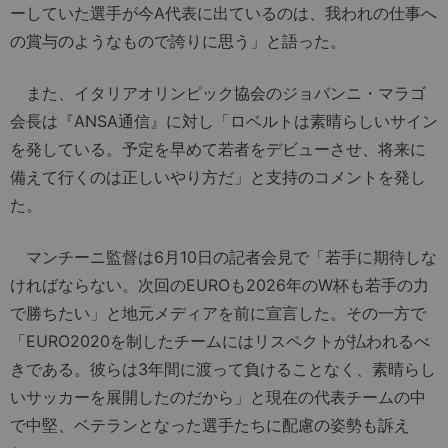
ーしていた選手が今A代表に出ているのは、我われの仕事へ
の賞与のようなもので誇りに思う」と語った。
また、イタリアオリンピック協会のジョバンニ・マラゴ
会長は『ANSA通信』に対し「ロベルトは素晴らしいサイン
を発している。予定を早めて若者をデビューさせ、将来に
備えて行くのは正しいやり方だ」と支持のコメントを発し
た。
マンチーニ監督は6月10日の記者会見で「若手に期待しな
ければならない。次回のEUROも2026年のW杯も若手の力
で勝ちたい」と地元メディアを前に宣言した。その一方で
「EURO2020を制したチームにはリスペクトが払われるべ
きである。彼らは3年間に渡って負けることなく、素晴らし
いサッカーを展開したのだから」と現在の代表チームの中
で中堅、ベテランとなった選手たちに配慮の姿勢も訴え