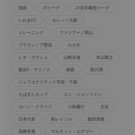
戦術
J1リーグ
J1百年構想リーグ
いわきFC
セレッソ大阪
トレーニング
ファジアーノ岡山
ブラウンノア賢信
ルカオ
レオ・ガウショ
山根永遠
木山隆之
横浜F・マリノス
移籍
西川潤
ジェフユナイテッド市原・千葉
ちばぎんカップ
ユン・ジョンファン
ヨハン・クライフ
小林慶行
文化
日本代表
柏レイソル
飯田貴敬
高橋壱晟
マルティン・エデゴー