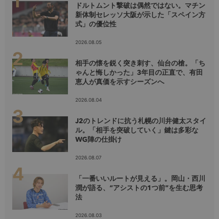
ドルトムント撃破は偶然ではない。マチン
新体制セレッソ大阪が示した「スペイン方
式」の優位性
2026.08.05
相手の懐を鋭く突き刺す、仙台の槍。「ち
ゃんと悔しかった」3年目の正直で、有田
恵人が真価を示すシーズンへ
2026.08.04
J2のトレンドに抗う札幌の川井健太スタイ
ル。「相手を突破していく」鍵は多彩な
WG陣の仕掛け
2026.08.07
「一番いいルートが見える」。岡山・西川
潤が語る、“アシストの1つ前”を生む思考
法
2026.08.03