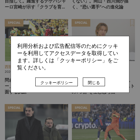
目指して。躍進するテゲバジャ
くない」。岡山・西川潤が描
ーロ宮崎が示す「クラブを育て
く、"恐い選手"への進化論
る」という価値観
SPECIAL
SPECIAL
利用分析および広告配信等のためにクッキ
ーを利用してアクセスデータを取得してい
ます。詳しくは「クッキーポリシー」をご
覧ください。
西部 謙司
難波 拓未
2026.08.03
2026.08.03
問われる「自分たちのサッカ
「一番いいルートが見える」。
クッキーポリシー
閉じる
ー」。J1に挑むジェフ千葉が直
岡山・西川潤が語る、“アシスト
面する試練
の1つ前”を生む思考法
SPECIAL
SPECIAL