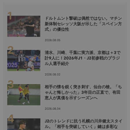
ドルトムント撃破は偶然ではない。マチン
新体制セレッソ大阪が示した「スペイン方
式」の優位性
2026.08.05
清水、川崎、千葉に実力派、京都は＋3で
計9人に！2026年J1・J2初参戦のブラジ
ル人選手紹介
2026.08.02
相手の懐を鋭く突き刺す、仙台の槍。「ち
ゃんと悔しかった」3年目の正直で、有田
恵人が真価を示すシーズンへ
2026.08.04
J2のトレンドに抗う札幌の川井健太スタイ
ル。「相手を突破していく」鍵は多彩な