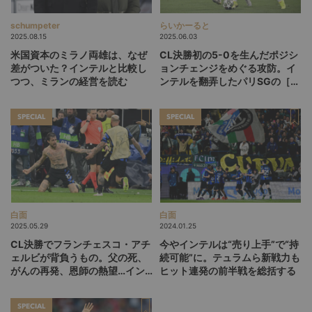
schumpeter
らいかーると
2025.08.15
2025.06.03
米国資本のミラノ両雄は、なぜ
CL決勝初の5-0を生んだポジシ
差がついた？インテルと比較し
ョンチェンジをめぐる攻防。イ
つつ、ミランの経営を読む
ンテルを翻弄したパリSGの［3-
1-6］を分析する
SPECIAL
SPECIAL
白面
白面
2025.05.29
2024.01.25
CL決勝でフランチェスコ・アチ
今やインテルは“売り上手”で“持
ェルビが背負うもの。父の死、
続可能”に。テュラムら新戦力も
がんの再発、恩師の熱望…イン
ヒット連発の前半戦を総括する
テルを支える37歳の不撓不屈の
生き様
SPECIAL