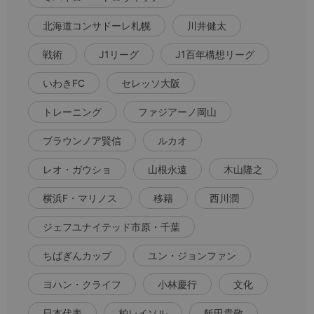
北海道コンサドーレ札幌
川井健太
戦術
J1リーグ
J1百年構想リーグ
いわきFC
セレッソ大阪
トレーニング
ファジアーノ岡山
ブラウンノア賢信
ルカオ
レオ・ガウショ
山根永遠
木山隆之
横浜F・マリノス
移籍
西川潤
ジェフユナイテッド市原・千葉
ちばぎんカップ
ユン・ジョンファン
ヨハン・クライフ
小林慶行
文化
日本代表
柏レイソル
飯田貴敬