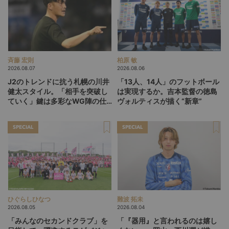
斉藤 宏則
柏原 敏
2026.08.07
2026.08.06
J2のトレンドに抗う札幌の川井
「13人、14人」のフットボール
健太スタイル。「相手を突破し
は実現するか。吉本監督の徳島
ていく」鍵は多彩なWG陣の仕
ヴォルティスが描く“新章”
掛け
SPECIAL
SPECIAL
ひぐらしひなつ
難波 拓未
2026.08.05
2026.08.04
「みんなのセカンドクラブ」を
「『器用』と言われるのは嬉し