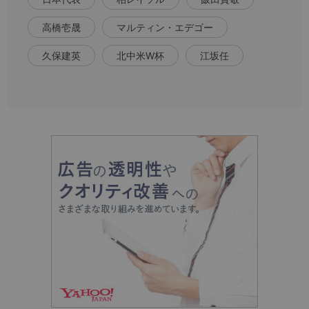
高橋壱晟
マルティン・エデゴー
久保建英
北中米W杯
江坂任