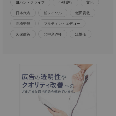
ヨハン・クライフ
小林慶行
文化
日本代表
柏レイソル
飯田貴敬
高橋壱晟
マルティン・エデゴー
久保建英
北中米W杯
江坂任