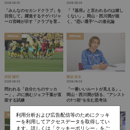
2026.08.05
2026.08.04
「みんなのセカンドクラブ」を
「『器用』と言われるのは嬉し
目指して。躍進するテゲバジャ
くない」。岡山・西川潤が描
ーロ宮崎が示す「クラブを育て
く、"恐い選手"への進化論
る」という価値観
SPECIAL
SPECIAL
西部 謙司
難波 拓未
2026.08.03
2026.08.03
問われる「自分たちのサッカ
「一番いいルートが見える」。
ー」。J1に挑むジェフ千葉が直
岡山・西川潤が語る、“アシスト
面する試練
の1つ前”を生む思考法
利用分析および広告配信等のためにクッキ
SPECIAL
SPECIAL
ーを利用してアクセスデータを取得してい
ます。詳しくは「クッキーポリシー」をご