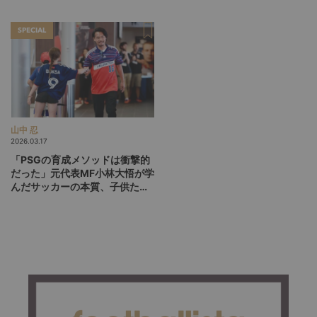
が、パリSGをCL連覇に導くか
準決勝進出に導いたバウムヨハ
ン“SD”の今
SPECIAL
山中 忍
2026.03.17
「PSGの育成メソッドは衝撃的
だった」元代表MF小林大悟が学
んだサッカーの本質、子供たち
に自発的な工夫を促すコーチン
グとは？【後編】