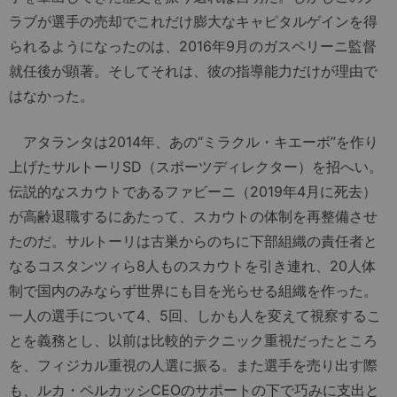
ラブが選手の売却でこれだけ膨大なキャピタルゲインを得
られるようになったのは、2016年9月のガスペリーニ監督
就任後が顕著。そしてそれは、彼の指導能力だけが理由で
はなかった。
アタランタは2014年、あの“ミラクル・キエーボ”を作り
上げたサルトーリSD（スポーツディレクター）を招へい。
伝説的なスカウトであるファビーニ（2019年4月に死去）
が高齢退職するにあたって、スカウトの体制を再整備させ
たのだ。サルトーリは古巣からのちに下部組織の責任者と
なるコスタンツィら8人ものスカウトを引き連れ、20人体
制で国内のみならず世界にも目を光らせる組織を作った。
一人の選手について4、5回、しかも人を変えて視察するこ
とを義務とし、以前は比較的テクニック重視だったところ
を、フィジカル重視の人選に振る。また選手を売り出す際
も、ルカ・ペルカッシCEOのサポートの下で巧みに支出と