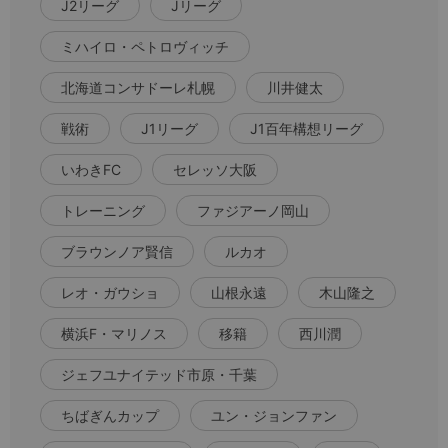
J2リーグ
Jリーグ
ミハイロ・ペトロヴィッチ
北海道コンサドーレ札幌
川井健太
戦術
J1リーグ
J1百年構想リーグ
いわきFC
セレッソ大阪
トレーニング
ファジアーノ岡山
ブラウンノア賢信
ルカオ
レオ・ガウショ
山根永遠
木山隆之
横浜F・マリノス
移籍
西川潤
ジェフユナイテッド市原・千葉
ちばぎんカップ
ユン・ジョンファン