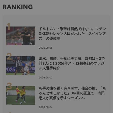
RANKING
ドルトムント撃破は偶然ではない。マチン
新体制セレッソ大阪が示した「スペイン方
式」の優位性
2026.08.05
清水、川崎、千葉に実力派、京都は＋3で
計9人に！2026年J1・J2初参戦のブラジ
ル人選手紹介
2026.08.02
相手の懐を鋭く突き刺す、仙台の槍。「ち
ゃんと悔しかった」3年目の正直で、有田
恵人が真価を示すシーズンへ
2026.08.04