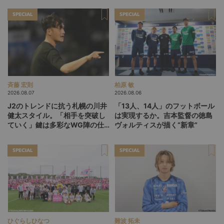
SPECIAL
SPECIAL
斉藤 宏則
柏原 敏
2026.08.07
2026.08.06
J2のトレンドに抗う札幌の川井
「13人、14人」のフットボール
健太スタイル。「相手を突破し
は実現するか。吉本監督の徳島
ていく」鍵は多彩なWG陣の仕
ヴォルティスが描く“新章”
掛け
SPECIAL
SPECIAL
ひぐらしひなつ
難波 拓未