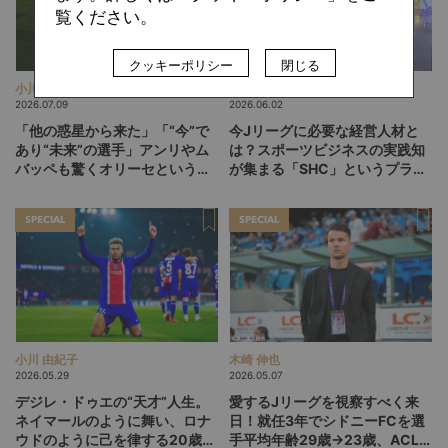
覧ください。
クッキーポリシー
閉じる
小川 由紀子
フットボリスタ 編集部
2026.07.09
2026.06.02
「他の惑星から来た」「“今”で
今Jリーグに必要な経営人材と
あり“未来”の選手」アンリやム
は？スポーツビジネスの実践知
バッペも驚くオリーセというフ
が集まる「SHC」というプラッ
ランスの新怪物
トフォーム
SPECIAL
SPECIAL
小川 由紀子
木崎 伸也
2026.05.29
2026.05.07
デジレ・ドゥエの“天才”人生。
愛するJリーグを視察すべく来
ネイマールのように舞い、ロナ
日！就任3年でシドニーFCを選
ウドのように己を律する20歳
手平均年齢29歳→23歳、ACL2