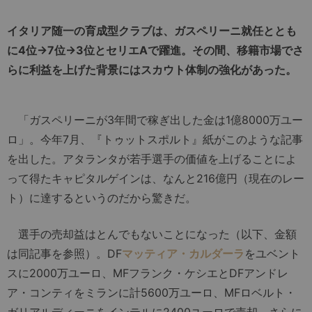
イタリア随一の育成型クラブは、ガスペリーニ就任ととも
に4位→7位→3位とセリエAで躍進。その間、移籍市場でさ
らに利益を上げた背景にはスカウト体制の強化があった。
「ガスペリーニが3年間で稼ぎ出した金は1億8000万ユー
ロ」。今年7月、『トゥットスポルト』紙がこのような記事
を出した。アタランタが若手選手の価値を上げることによ
って得たキャピタルゲインは、なんと216億円（現在のレー
ト）に達するというのだから驚きだ。
選手の売却益はとんでもないことになった（以下、金額
は同記事を参照）。DF
マッティア・カルダーラ
をユベント
スに2000万ユーロ、MFフランク・ケシエとDFアンドレ
ア・コンティをミランに計5600万ユーロ、MFロベルト・