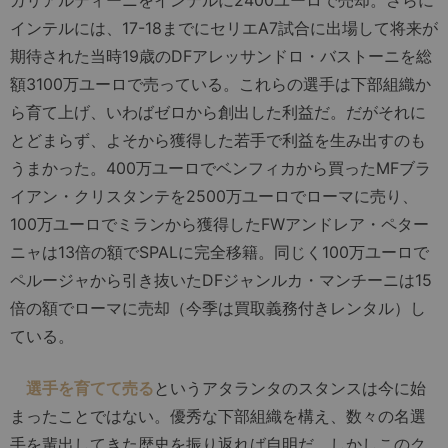
ガリアルディーニをインテルに2400ユーロで売却。さらに
インテルには、17-18までにセリエA7試合に出場して将来が
期待された当時19歳のDFアレッサンドロ・バストーニを総
額3100万ユーロで売っている。これらの選手は下部組織か
ら育て上げ、いわばゼロから創出した利益だ。だがそれに
とどまらず、よそから獲得した若手で利益を生み出すのも
うまかった。400万ユーロでベンフィカから買ったMFブラ
イアン・クリスタンテを2500万ユーロでローマに売り、
100万ユーロでミランから獲得したFWアンドレア・ペター
ニャは13倍の額でSPALに完全移籍。同じく100万ユーロで
ペルージャから引き抜いたDFジャンルカ・マンチーニは15
倍の額でローマに売却（今季は買取義務付きレンタル）し
ている。
選手を育てて売る
というアタランタのスタンスは今に始
まったことではない。優秀な下部組織を構え、数々の名選
手を輩出してきた歴史を振り返れば自明だ。しかしこのク