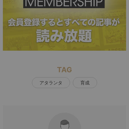
TAG
アタランタ
育成