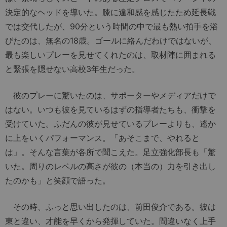
決定的なヘッドを導いた。膝に違和感を感じたため延長戦
では交代したが、90分という時間の中で最も熱い拍手を浴
びたのは、無名の18歳。ゴールに絡んだわけではないが、
最も楽しいプレーを見せてくれたのは、取材陣に囲まれる
と緊張を隠せない高校3年生だった。
彼のプレーに驚いたのは、サポーターやメディアだけで
はない。いつも彼を見ているはずの指導者たちも、衝撃を
受けていた。ふだんの彼が見せているプレーよりも、遙か
に上をいくパフォーマンス。「あそこまで、やれると
は」。そんな言葉が各所で聞こえた。足立強化部長も「驚
いた。周りのレベルの高さが彼の（本当の）力を引き出し
たのかも」と笑顔で語った。
その時、ふっと思い出したのは、前田俊介である。彼は
東と違い、才能を早くから発揮していた。間違いなく上手