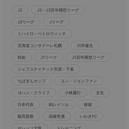
J2
J2・J3百年構想リーグ
J2リーグ
Jリーグ
ミハイロ・ペトロヴィッチ
北海道コンサドーレ札幌
川井健太
戦術
J1リーグ
J1百年構想リーグ
ジェフユナイテッド市原・千葉
ちばぎんカップ
ユン・ジョンファン
ヨハン・クライフ
小林慶行
文化
日本代表
柏レイソル
移籍
飯田貴敬
高橋壱晟
いわきFC
セレッソ大阪
トレーニング