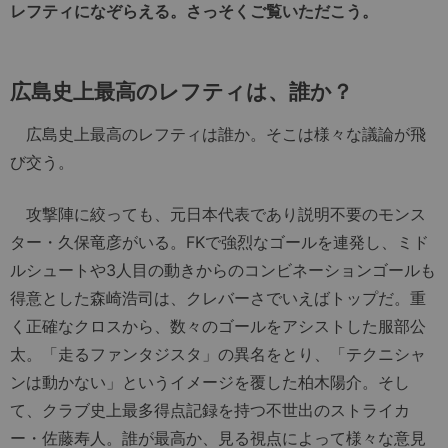
レフティになぞらえる。さっそくご覧いただこう。
広島史上最高のレフティは、誰か？
広島史上最高のレフティは誰か。そこは様々な議論が飛
び交う。
攻撃陣に絞っても、元日本代表であり説明不要のモンス
ター・久保竜彦がいる。FKで強烈なゴールを連発し、ミド
ルシュートや3人目の動きからのコンビネーションゴールも
得意とした森崎浩司は、クレバーさでいえばトップだ。重
く正確なクロスから、数々のゴールをアシストした服部公
太。「走るファンタジスタ」の異名をとり、「テクニシャ
ンは動かない」というイメージを覆した柏木陽介。そし
て、クラブ史上最多得点記録を持つ不世出のストライカ
ー・佐藤寿人。誰が最高か、見る視点によって様々な意見