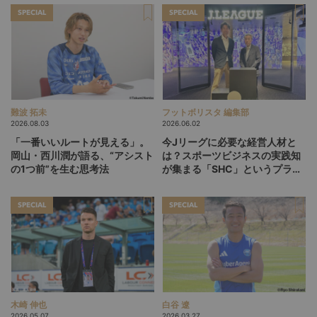
SPECIAL
SPECIAL
難波 拓未
フットボリスタ 編集部
2026.08.03
2026.06.02
「一番いいルートが見える」。
今Jリーグに必要な経営人材と
岡山・西川潤が語る、“アシスト
は？スポーツビジネスの実践知
の1つ前”を生む思考法
が集まる「SHC」というプラッ
トフォーム
SPECIAL
SPECIAL
木崎 伸也
白谷 遼
2026.05.07
2026.03.27