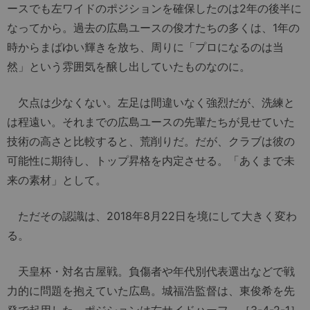
ースでも左ワイドのポジションを確保したのは2年の後半に
なってから。過去の広島ユースの俊才たちの多くは、1年の
時からまばゆい輝きを放ち、周りに「プロになるのは当
然」という雰囲気を醸し出していたものなのに。
欠点は少なくない。左足は間違いなく強烈だが、洗練と
は程遠い。それまでの広島ユースの先輩たちが見せていた
技術の高さと比較すると、荒削りだ。だが、クラブは彼の
可能性に期待し、トップ昇格を内定させる。「あくまで未
来の素材」として。
ただその認識は、2018年8月22日を境にして大きく変わ
る。
天皇杯・対名古屋戦。負傷者や年代別代表選出などで戦
力的に問題を抱えていた広島。城福浩監督は、東俊希を先