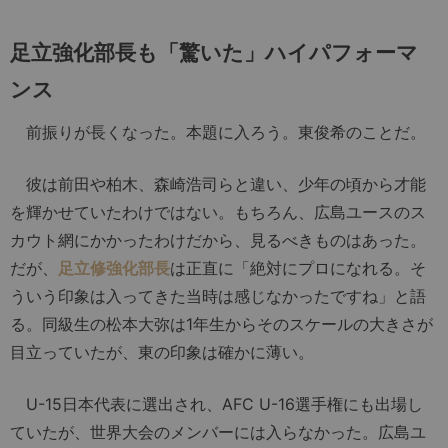
足立強化部長も「驚いた」ハイパフォーマ
ンス
前振りが長くなった。本題に入ろう。東俊希のことだ。
彼は前田や柏木、森崎浩司らと違い、少年の頃から才能
を輝かせていたわけではない。もちろん、広島ユースのス
カウト網にかかったわけだから、見るべきものはあった。
だが、
足立修強化部長
は正直に「絶対にプロになれる。そ
ういう印象は入ってきた当時は感じなかったですね」と語
る。同級生の松本大弥は1年生からそのスケールの大きさが
目立っていたが、東の印象は確かに薄い。
U-15日本代表に選出され、AFC U-16選手権にも出場し
ていたが、世界大会のメンバーには入らなかった。広島ユ