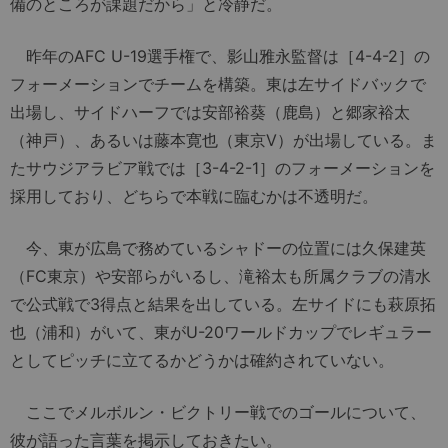
備のところが課題だから」と冷静だ。
昨年のAFC U-19選手権で、影山雅永監督は［4-4-2］の
フォーメーションでチームを構築。東は左サイドバックで
出場し、サイドハーフでは安部裕葵（鹿島）と郷家裕太
（神戸）、あるいは藤本寛也（東京V）が出場している。ま
たサウジアラビア戦では［3-4-2-1］のフォーメーションを
採用しており、どちらで本戦に臨むかは不透明だ。
今、東が広島で務めているシャドーの位置には久保建英
（FC東京）や安部らがいるし、滝裕太も所属クラブの清水
で公式戦で3得点と結果を出している。左サイドにも萩原拓
也（浦和）がいて、東がU-20ワールドカップでレギュラー
としてピッチに立てるかどうかは確約されていない。
ここでメルボルン・ビクトリー戦でのゴールについて、
彼が語った言葉を掲示しておきたい。