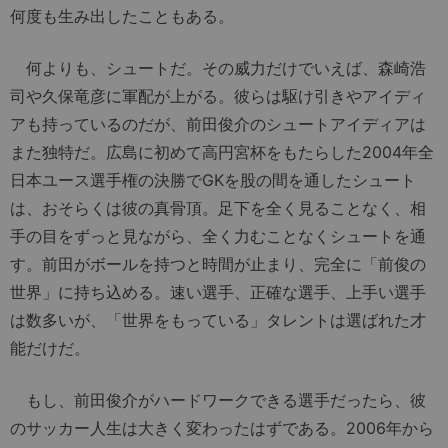
何度も生み出したこともある。
何よりも、シュートだ。その威力だけでいえば、森崎浩
司や久保竜彦に軍配が上がる。彼らは駆け引きやアイディ
アも持っているのだが、前田俊介のシュートアイディアは
また独特だ。広島に初めて高円宮杯をもたらした2004年全
日本ユース選手権の決勝でGKを股の間を通したシュート
は、おそらくは彼の真骨頂。足下を全く見ることなく、相
手の目をずっと見ながら、全く力むことなくシュートを通
す。前田がボールを持つと時間が止まり、完全に「前俊の
世界」に持ち込める。速い選手、正確な選手、上手い選手
は数多いが、「世界をもっている」タレントは選ばれた才
能だけだ。
もし、前田俊介がハードワークできる選手だったら、彼
のサッカー人生は大きく変わったはずである。2006年から