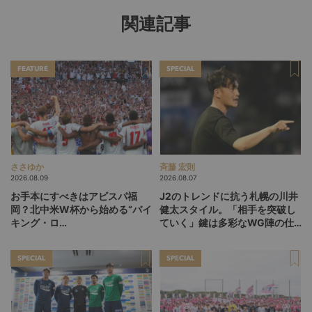
関連記事
FEATURE
SPECIAL
ささゆか
斉藤 宏則
2026.08.09
2026.08.07
お手本にすべきはアビスパ福
J2のトレンドに抗う札幌の川井
岡？北中米W杯から始める“バイ
健太スタイル。「相手を突破し
キング・ロ
ていく」鍵は多彩なWG陣の仕
ー”、“Wonderwall”の日本版を
掛け
探す旅
SPECIAL
SPECIAL