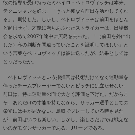
彼の指導を受け持ったミハイロ・ペトロヴィッチは本来、
テクニシャンを好む。「きっと彼なら前田を活かしてくれ
る」。期待した。しかし、ペトロヴィッチは前田をほとん
ど起用せず、才能に満ちあふれたストライカーは、出場機
会を求めて2007年途中に広島を去った。「（前田を外に出
した）私の判断が間違っていたことを証明してほしい」と
いう言葉をペトロヴィッチは彼に送ったが、結果としては
どうだったか。
ペトロヴィッチという指揮官は技術だけでなく運動量を
伴ったチームプレーヤーでないとピッチには立たせない。
前田は、特に運動量の面で大きく評価を下げた。だからこ
そ、あれだけの才能を持ちながら、サッカー選手としての
栄光には手が届かない。鳥取でプレーしている時も見た
が、前田はいつも楽しい。しかし、楽しさだけでは戦えな
いのがモダンサッカーである。Jリーグである。