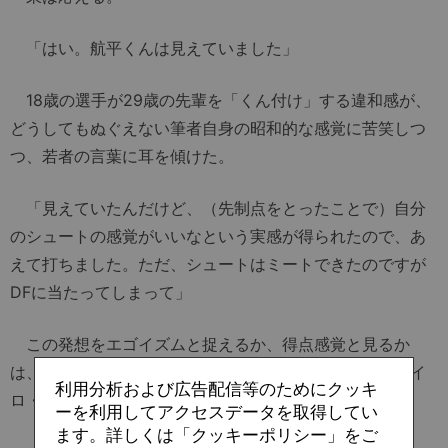
「はい。航平くんは見えていました」
18歳の選手が29歳の先輩を「くん付け」する違和感が、
どうしてもぬぐえない筆者自身の昭和的な感覚に苦笑しつ
つ、若者の言葉に耳を傾けた。
「見えていたんだけど、（先制点をとったことで）自分
のシュートの感覚がいいなという実感が得られたので、あ
えて打ちました。ただ、シュートはミートできたのですが
DFに当たってしまって」
この発想をエゴイズムと捉えるか、得点感覚と見るか
は、意見が分かれるところだろう。ただ、おそらくミハイ
利用分析および広告配信等のためにクッキ
ロ・ペトロヴィッチであれば、こう言うはずだ。
ーを利用してアクセスデータを取得してい
ます。詳しくは「クッキーポリシー」をご