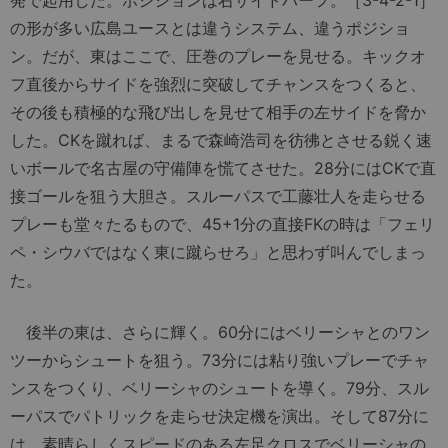
発で起用した。ポジションは右サイドハーフ。［3-4-2-1］
の形が多い広島ユースとは違うシステム、違うポジショ
ン。だが、東はここで、圧巻のプレーを見せる。キックオ
フ直後からサイドを強烈に突破してチャンスをつくると、
その後も積極的な飛び出しを見せて相手の左サイドを脅か
した。CKを蹴れば、まるで森崎浩司を彷彿とさせる鋭く速
いボールで名古屋の守備陣を慌てさせた。28分にはCKで直
接ゴールを狙う大胆さ。スルーパスで工藤壮人を走らせる
プレーも堂々たるもので、45+1分の直接FKの時は「フェリ
ペ・シウバではなく東に蹴らせろ」と思わず叫んでしまっ
た。
後半の東は、さらに輝く。60分にはベリーシャとのワン
ツーからシュートを狙う。73分には粘り強いプレーでチャ
ンスをつくり、ベリーシャのシュートを導く。79分、スル
ーパスでパトリックを走らせ決定機を演出。そして87分に
は、素晴らしくスピードのある左足クロスでベリーシャの