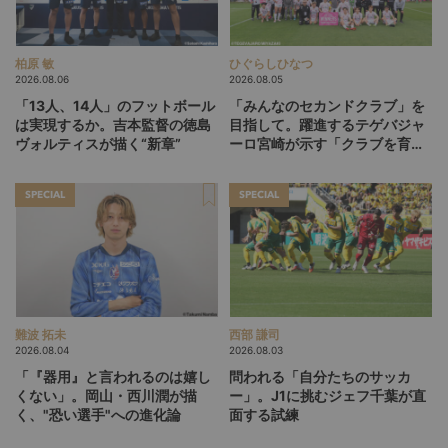
柏原 敏
ひぐらしひなつ
2026.08.06
2026.08.05
「13人、14人」のフットボール
「みんなのセカンドクラブ」を
は実現するか。吉本監督の徳島
目指して。躍進するテゲバジャ
ヴォルティスが描く“新章”
ーロ宮崎が示す「クラブを育て
る」という価値観
SPECIAL
SPECIAL
難波 拓未
西部 謙司
2026.08.04
2026.08.03
「『器用』と言われるのは嬉し
問われる「自分たちのサッカ
くない」。岡山・西川潤が描
ー」。J1に挑むジェフ千葉が直
く、"恐い選手"への進化論
面する試練