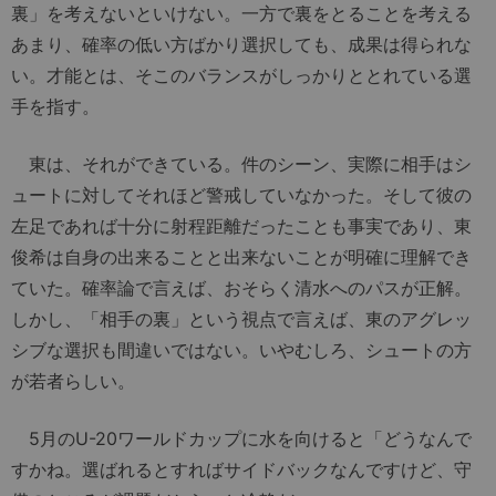
裏」を考えないといけない。一方で裏をとることを考える
あまり、確率の低い方ばかり選択しても、成果は得られな
い。才能とは、そこのバランスがしっかりととれている選
手を指す。
東は、それができている。件のシーン、実際に相手はシ
ュートに対してそれほど警戒していなかった。そして彼の
左足であれば十分に射程距離だったことも事実であり、東
俊希は自身の出来ることと出来ないことが明確に理解でき
ていた。確率論で言えば、おそらく清水へのパスが正解。
しかし、「相手の裏」という視点で言えば、東のアグレッ
シブな選択も間違いではない。いやむしろ、シュートの方
が若者らしい。
5月のU-20ワールドカップに水を向けると「どうなんで
すかね。選ばれるとすればサイドバックなんですけど、守