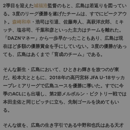
2季目を迎えた
城福浩
監督のもと、広島は若返りを図ってい
る。3度のリーグ優勝を遂げたチームは、すでにピークアウ
ト。
森崎和幸
・浩司は引退、佐藤寿人、高萩洋次郎、ミキ
ッチ、塩谷司、千葉和彦といった主力はチームを離れた。
「DAZNマネー」から一歩早かったこともあり、広島は現
在ほど多額の優勝賞金を手にしていない。3度の優勝があっ
ても、広島はあくまで「育成のチーム」である。
そんな新生・広島において、ひときわ輝きを放つのが東
だ。松本大とともに、2018年の高円宮杯 JFA U-18サッカ
ープレミアリーグで広島ユースを優勝に導いた。すでに今
季のACLにも出場し、第2節メルボルン・ビクトリー戦では
本田圭佑と同じピッチに立ち、先制ゴールを決めてもい
る。
そんな彼を、広島の生き字引である中野和也氏はある天才