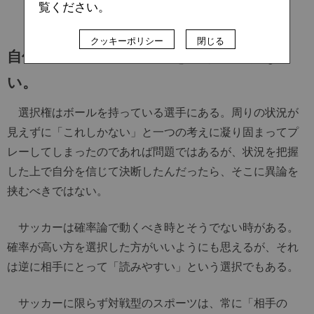
「シュンキ、見えていたんだったら、それでいい」
覧ください。
クッキーポリシー
閉じる
自信の塊。未来の明るさを信じて疑わな
い。
選択権はボールを持っている選手にある。周りの状況が
見えずに「これしかない」と一つの考えに凝り固まってプ
レーしてしまったのであれば問題ではあるが、状況を把握
した上で自分を信じて決断したんだったら、そこに異論を
挟むべきではない。
サッカーは確率論で動くべき時とそうでない時がある。
確率が高い方を選択した方がいいようにも思えるが、それ
は逆に相手にとって「読みやすい」という選択でもある。
サッカーに限らず対戦型のスポーツは、常に「相手の