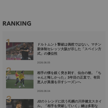
RANKING
ドルトムント撃破は偶然ではない。マチン
新体制セレッソ大阪が示した「スペイン方
式」の優位性
2026.08.05
相手の懐を鋭く突き刺す、仙台の槍。「ち
ゃんと悔しかった」3年目の正直で、有田
恵人が真価を示すシーズンへ
2026.08.04
J2のトレンドに抗う札幌の川井健太スタイ
ル。「相手を突破していく」鍵は多彩な