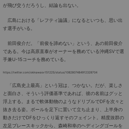
が飛び交うだろうし、結論も出ない。
広島における「レフティ論議」になるといつも、思い出
す選手がいる。
前田俊介だ。「前俊を諦めない」という、あの前田俊介
である。今は高原直泰がオーナーを務めている沖縄SVで選
手兼U-15コーチを務めている。
https://twitter.com/okinawasv151225/status/1082807484912328704
「広島史上最高」という冠は、つかない。だが、楽しさ
と面白さ、そういう評価基準であれば、彼の名前はグッと
浮上する。まるで軟体動物のようなドリブルでDFを次々と
抜き去る姿。ボールを足下に置いて立ち止まり、上半身の
動きだけでDFをひっくり返すそのフェイント。精度抜群の
左足プレースキックから、森崎和幸のヘディングゴールを