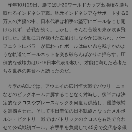
昨年10月29日、勝てばU-20ワールドカップ出場権を勝ち
取れるインドネシア戦。地元インドネシアをサポートする6
万人の声援の中、日本代表は相手の堅守にゴールをこじ開
けられず、苦戦が続く。しかし、そんな苦境を東が吹き飛
ばした。適度に力が抜けた左足はしなやかに振られ、パー
フェクトにパワーが伝わったボールは白い糸を残すかのよ
うな軌道でゴールネットを突き破らんばかりに揺らす。圧
倒的な破壊力はU-19日本代表を救い、才能に満ちた若者た
ちを世界の舞台へと誘ったのだ。
今季のACLでは、アウェイの広州恒大戦でパウリーニョ
などのビッグネームに臆することなく対峙し、後半には決
定的なクロスやプレースキックを何度も供給し、優勝候補
を震撼させた。そして本田圭佑の日本凱旋となったメルボ
ルン・ビクトリー戦ではパトリックのクロスを右足で合わ
せて公式戦初ゴール。右手甲を負傷して45分で交代を余儀