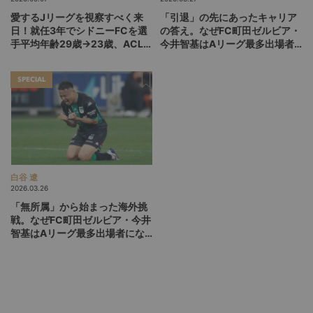
愛するJリーグを視察すべく来
「引退」の先にあったキャリア
日！就任3年でシドニーFCを選
の答え。なぜFC町田ゼルビア・
手平均年齢29歳→23歳、ACL2
今井智基はAリーグ最多出場者
準決勝進出に導いたバウムヨハ
になれたのか（後編）
ン“SD”の今
SPECIAL
白谷 遼
2026.03.26
「無所属」から始まった海外挑
戦。なぜFC町田ゼルビア・今井
智基はAリーグ最多出場者にな
れたのか（前編）