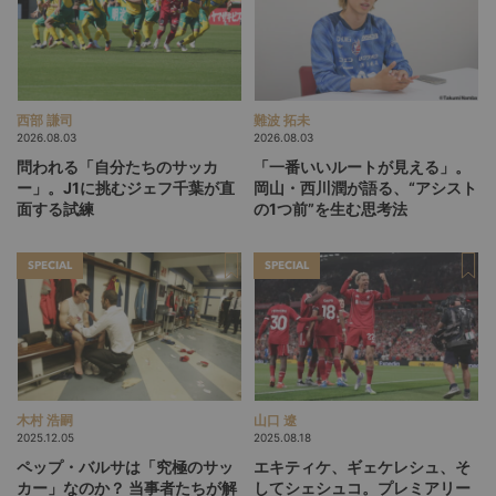
西部 謙司
難波 拓未
2026.08.03
2026.08.03
問われる「自分たちのサッカ
「一番いいルートが見える」。
ー」。J1に挑むジェフ千葉が直
岡山・西川潤が語る、“アシスト
面する試練
の1つ前”を生む思考法
SPECIAL
SPECIAL
木村 浩嗣
山口 遼
2025.12.05
2025.08.18
ペップ・バルサは「究極のサッ
エキティケ、ギェケレシュ、そ
カー」なのか？ 当事者たちが解
してシェシュコ。プレミアリー