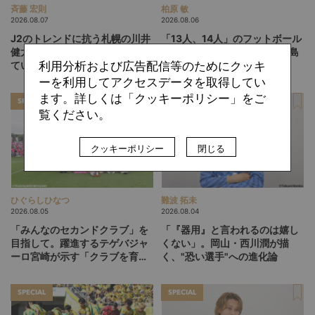
斉藤 宏則
柏原 敏
2026.08.07
2026.08.06
J2のトレンドに抗う札幌の川井
「13人、14人」のフットボール
健太スタイル。「相手を突破し
は実現するか。吉本監督の徳島
利用分析および広告配信等のためにクッキ
ていく」鍵は多彩なWG陣の仕
ヴォルティスが描く“新章”
掛け
ーを利用してアクセスデータを取得してい
ます。詳しくは「クッキーポリシー」をご
SPECIAL
SPECIAL
覧ください。
クッキーポリシー
閉じる
ひぐらしひなつ
難波 拓未
2026.08.05
2026.08.04
「みんなのセカンドクラブ」を
「『器用』と言われるのは嬉し
目指して。躍進するテゲバジャ
くない」。岡山・西川潤が描
ーロ宮崎が示す「クラブを育て
く、"恐い選手"への進化論
る」という価値観
SPECIAL
SPECIAL