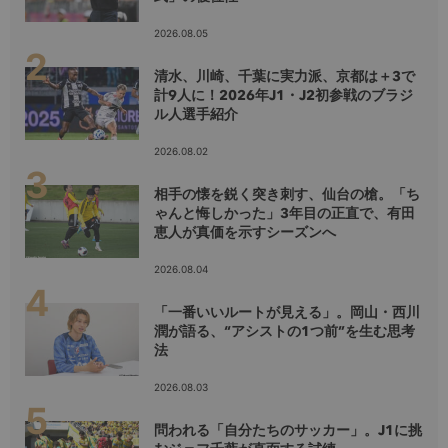
2026.08.05
清水、川崎、千葉に実力派、京都は＋3で
計9人に！2026年J1・J2初参戦のブラジ
ル人選手紹介
2026.08.02
相手の懐を鋭く突き刺す、仙台の槍。「ち
ゃんと悔しかった」3年目の正直で、有田
恵人が真価を示すシーズンへ
2026.08.04
「一番いいルートが見える」。岡山・西川
潤が語る、“アシストの1つ前”を生む思考
法
2026.08.03
問われる「自分たちのサッカー」。J1に挑