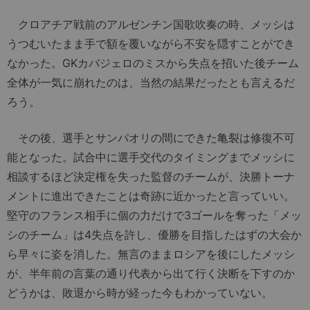
クロアチア戦前のアルゼンチン国歌吹奏の時、メッシは
うつむいたまま手で額を覆いながら不安を隠すことができ
なかった。GKカバジェロのミスから失点を招いた後チーム
全体が一気に崩れたのは、当然の結果だったとも言えるだ
ろう。
その後、選手とサンパオリの間にできた亀裂は修復不可
能となった。試合中に選手交代のタイミングまでメッシに
相談するほど決定権を失った監督のチームが、決勝トーナ
メントに進出できたことは奇跡に近かったと言っていい。
堅守のフランス相手に個の力だけで3ゴールを奪った「メッ
シのチーム」は4失点を許し、優勝を目指したはずの大会か
ら早々に姿を消した。無言のままロシアを後にしたメッシ
が、半年前の言葉の通り代表から出て行く決断を下すのか
どうかは、敗退から時が経った今もわかっていない。