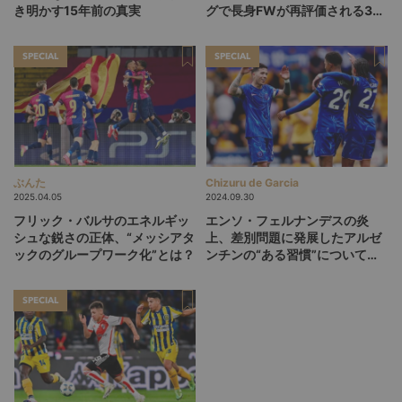
き明かす15年前の真実
グで長身FWが再評価される3つ
の理由
SPECIAL
SPECIAL
ぶんた
Chizuru de Garcia
2025.04.05
2024.09.30
フリック・バルサのエネルギッ
エンソ・フェルナンデスの炎
シュな鋭さの正体、“メッシアタ
上、差別問題に発展したアルゼ
ックのグループワーク化”とは？
ンチンの“ある習慣”について考
える
SPECIAL