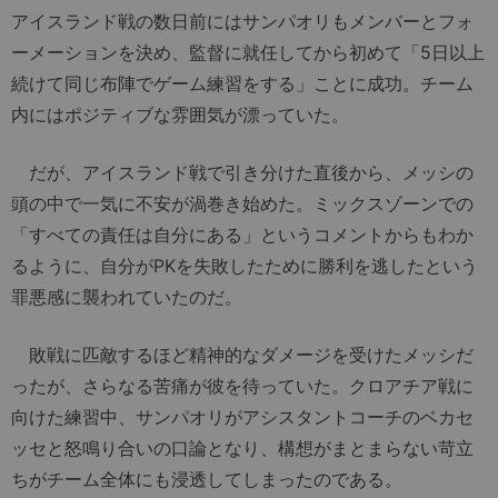
アイスランド戦の数日前にはサンパオリもメンバーとフォ
ーメーションを決め、監督に就任してから初めて「5日以上
続けて同じ布陣でゲーム練習をする」ことに成功。チーム
内にはポジティブな雰囲気が漂っていた。
だが、アイスランド戦で引き分けた直後から、メッシの
頭の中で一気に不安が渦巻き始めた。ミックスゾーンでの
「すべての責任は自分にある」というコメントからもわか
るように、自分がPKを失敗したために勝利を逃したという
罪悪感に襲われていたのだ。
敗戦に匹敵するほど精神的なダメージを受けたメッシだ
ったが、さらなる苦痛が彼を待っていた。クロアチア戦に
向けた練習中、サンパオリがアシスタントコーチのベカセ
ッセと怒鳴り合いの口論となり、構想がまとまらない苛立
ちがチーム全体にも浸透してしまったのである。