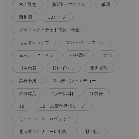
木山隆之
横浜F・マリノス
移籍
西川潤
J2リーグ
ジェフユナイテッド市原・千葉
ちばぎんカップ
ユン・ジョンファン
ヨハン・クライフ
小林慶行
文化
日本代表
柏レイソル
飯田貴敬
高橋壱晟
マルティン・エデゴー
久保建英
北中米W杯
江坂任
J2
J2・J3百年構想リーグ
ミハイロ・ペトロヴィッチ
北海道コンサドーレ札幌
川井健太