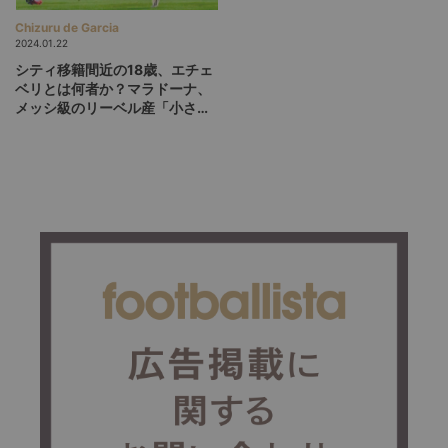
Chizuru de Garcia
2024.01.22
シティ移籍間近の18歳、エチェ
ベリとは何者か？マラドーナ、
メッシ級のリーベル産「小さな
悪魔」