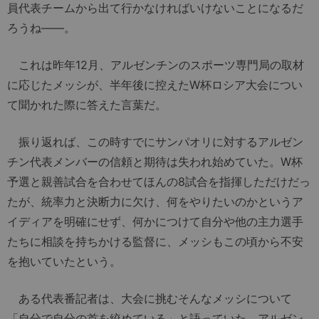
員代表チームから出て行かなければいけないことになるだ
ろうね――。
これは昨年12月、アルゼンチンのスポーツ専門局の取材
に応じたメッシが、半年後に控えたW杯ロシア大会につい
て聞かれた際に答えた言葉だ。
振り返れば、この時すでにサンパオリに対するアルゼン
チン代表メンバーの信頼と期待は失われ始めていた。W杯
予選と親善試合を合わせてほんの8試合を指揮しただけだっ
たが、統率力と決断力に欠け、何をやりたいのかというア
イディアを明確にせず、何かにつけて自分や他の主力選手
たちに相談を持ちかける監督に、メッシもこの頃から不安
を抱いていたという。
ある代表番記者は、大会に挑むそんなメッシについて
「自分で自分の首を絞めている」と語っていた。アルゼン