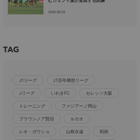
むジェフ千葉が直面する試練
2026.08.03
TAG
J1リーグ
J1百年構想リーグ
Jリーグ
いわきFC
セレッソ大阪
トレーニング
ファジアーノ岡山
ブラウンノア賢信
ルカオ
レオ・ガウショ
山根永遠
戦術