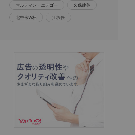
マルティン・エデゴー
久保建英
北中米W杯
江坂任