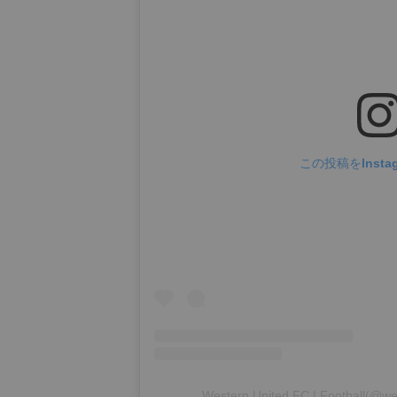
この投稿をInsta
Western United FC | Football