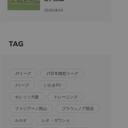
2026.08.03
TAG
J1リーグ
J1百年構想リーグ
Jリーグ
いわきFC
セレッソ大阪
トレーニング
ファジアーノ岡山
ブラウンノア賢信
ルカオ
レオ・ガウショ