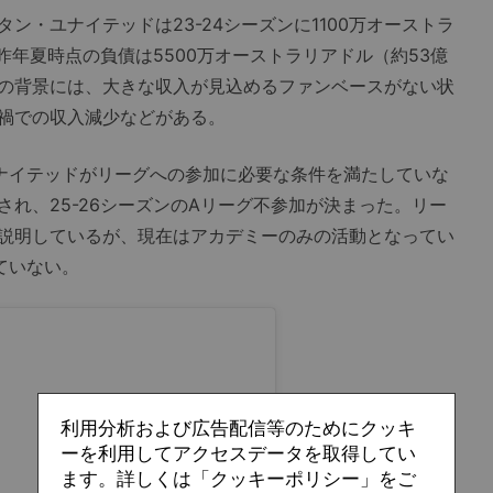
・ユナイテッドは23-24シーズンに1100万オーストラ
昨年夏時点の負債は5500万オーストラリアドル（約53億
の背景には、大きな収入が見込めるファンベースがない状
禍での収入減少などがある。
ナイテッドがリーグへの参加に必要な条件を満たしていな
れ、25-26シーズンのAリーグ不参加が決まった。リー
説明しているが、現在はアカデミーのみの活動となってい
ていない。
利用分析および広告配信等のためにクッキ
ーを利用してアクセスデータを取得してい
ます。詳しくは「クッキーポリシー」をご