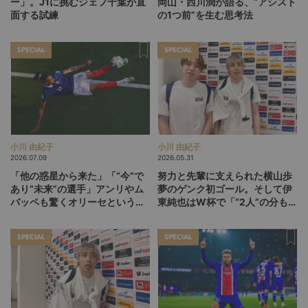
ー」。J1に挑むジェフ千葉が直
岡山・西川潤が語る、“アシスト
面する試練
の1つ前”を生む思考法
SPECIAL
SPECIAL
小川 由紀子
小川 由紀子
2026.07.09
2026.05.31
「他の惑星から来た」「“今”で
努力と先輩に支えられた横山歩
あり“未来”の選手」アンリやム
夢のゲンク初ゴール。そして伊
バッペも驚くオリーセというフ
東純也はW杯で「“2人”の分も頑
ランスの新怪物
張る」【後編】
SPECIAL
SPECIAL