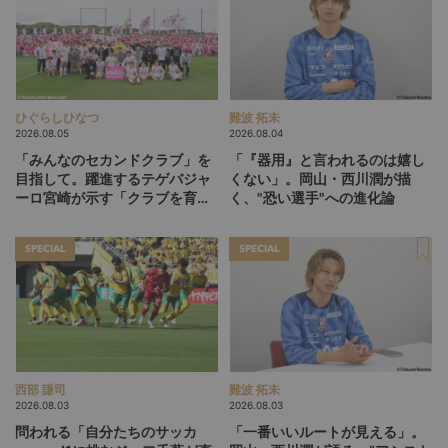
ひぐらしひなつ
難波 拓未
2026.08.05
2026.08.04
「みんなのセカンドクラブ」を
「『器用』と言われるのは嬉し
目指して。躍進するテゲバジャ
くない」。岡山・西川潤が描
ーロ宮崎が示す「クラブを育て
く、"恐い選手"への進化論
る」という価値観
SPECIAL
SPECIAL
西部 謙司
難波 拓未
2026.08.03
2026.08.03
問われる「自分たちのサッカ
「一番いいルートが見える」。