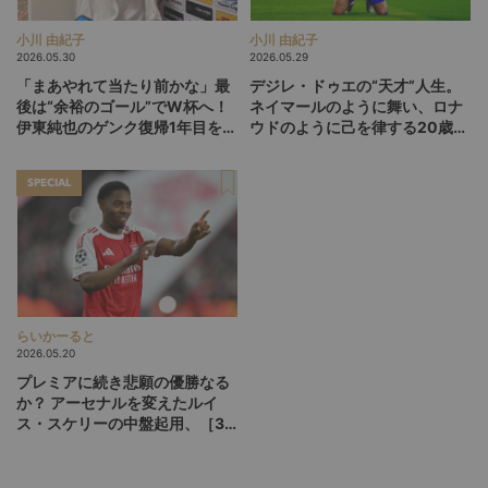
小川 由紀子
小川 由紀子
2026.05.30
2026.05.29
「まあやれて当たり前かな」最
デジレ・ドゥエの“天才”人生。
後は“余裕のゴール”でW杯へ！
ネイマールのように舞い、ロナ
伊東純也のゲンク復帰1年目を総
ウドのように己を律する20歳
括【前編】
が、パリSGをCL連覇に導くか
SPECIAL
らいかーると
2026.05.20
プレミアに続き悲願の優勝なる
か？ アーセナルを変えたルイ
ス・スケリーの中盤起用、［3-
1-5-1］が広げるCL決勝の選択
肢