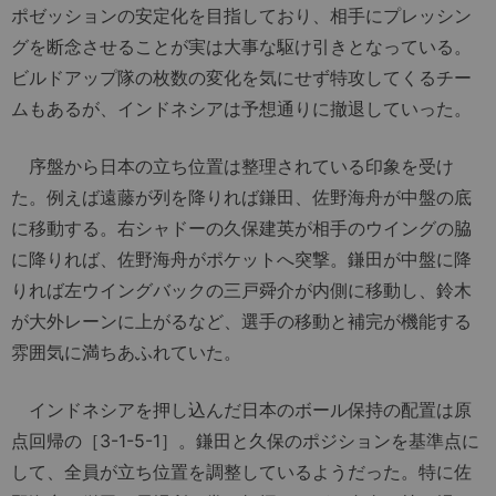
ポゼッションの安定化を目指しており、相手にプレッシン
グを断念させることが実は大事な駆け引きとなっている。
ビルドアップ隊の枚数の変化を気にせず特攻してくるチー
ムもあるが、インドネシアは予想通りに撤退していった。
序盤から日本の立ち位置は整理されている印象を受け
た。例えば遠藤が列を降りれば鎌田、佐野海舟が中盤の底
に移動する。右シャドーの久保建英が相手のウイングの脇
に降りれば、佐野海舟がポケットへ突撃。鎌田が中盤に降
りれば左ウイングバックの三戸舜介が内側に移動し、鈴木
が大外レーンに上がるなど、選手の移動と補完が機能する
雰囲気に満ちあふれていた。
インドネシアを押し込んだ日本のボール保持の配置は原
点回帰の［3-1-5-1］。鎌田と久保のポジションを基準点に
して、全員が立ち位置を調整しているようだった。特に佐