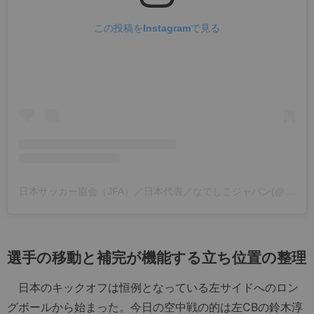
この投稿をInstagramで見る
日本サッカー協会（JFA）／日本代表／なでしこジャパン(@japanfootballassociation)がシェアした投稿
選手の移動と補完が機能する立ち位置の整理
日本のキックオフは恒例となっている左サイドへのロン
グボールから始まった。今日の空中戦の的は左CBの鈴木淳