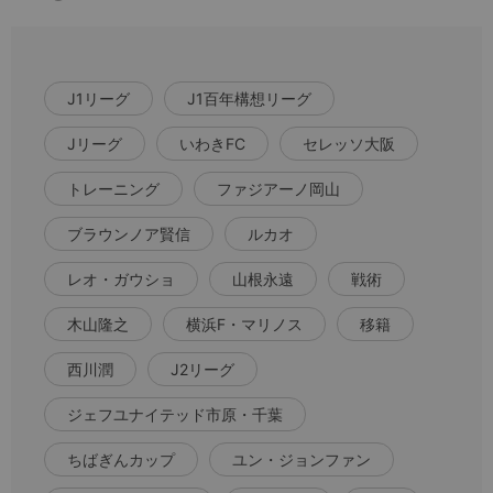
J1リーグ
J1百年構想リーグ
Jリーグ
いわきFC
セレッソ大阪
トレーニング
ファジアーノ岡山
ブラウンノア賢信
ルカオ
レオ・ガウショ
山根永遠
戦術
木山隆之
横浜F・マリノス
移籍
西川潤
J2リーグ
ジェフユナイテッド市原・千葉
ちばぎんカップ
ユン・ジョンファン