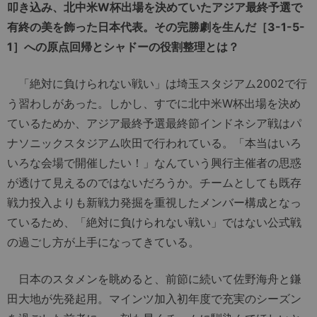
叩き込み、北中米W杯出場を決めていたアジア最終予選で
有終の美を飾った日本代表。その完勝劇を生んだ［3-1-5-
1］への原点回帰とシャドーの役割整理とは？
「絶対に負けられない戦い」は埼玉スタジアム2002で行
う習わしがあった。しかし、すでに北中米W杯出場を決め
ているためか、アジア最終予選最終節インドネシア戦はパ
ナソニックスタジアム吹田で行われている。「本当はいろ
いろな会場で開催したい！」なんていう興行主催者の思惑
が透けて見えるのではないだろうか。チームとしても既存
戦力投入よりも新戦力発掘を重視したメンバー構成となっ
ているため、「絶対に負けられない戦い」ではない公式戦
の過ごし方が上手になってきている。
日本のスタメンを眺めると、前節に続いて佐野海舟と鎌
田大地が先発起用。マインツ加入初年度で充実のシーズン