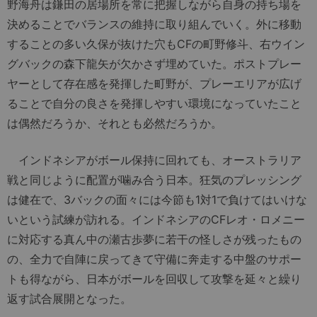
野海舟は鎌田の居場所を常に把握しながら自身の持ち場を
決めることでバランスの維持に取り組んでいく。外に移動
することの多い久保が抜けた穴もCFの町野修斗、右ウイン
グバックの森下龍矢が欠かさず埋めていた。ポストプレー
ヤーとして存在感を発揮した町野が、プレーエリアが広げ
ることで自分の良さを発揮しやすい環境になっていたこと
は偶然だろうか、それとも必然だろうか。
インドネシアがボール保持に回れても、オーストラリア
戦と同じように配置が噛み合う日本。狂気のプレッシング
は健在で、3バックの面々には今節も1対1で負けてはいけな
いという試練が訪れる。インドネシアのCFレオ・ロメニー
に対応する真ん中の瀬古歩夢に若干の怪しさが残ったもの
の、全力で自陣に戻ってきて守備に奔走する中盤のサポー
トも得ながら、日本がボールを回収して攻撃を延々と繰り
返す試合展開となった。