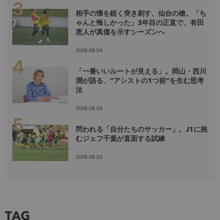
相手の懐を鋭く突き刺す、仙台の槍。「ち
ゃんと悔しかった」3年目の正直で、有田
恵人が真価を示すシーズンへ
2026.08.04
「一番いいルートが見える」。岡山・西川
潤が語る、“アシストの1つ前”を生む思考
法
2026.08.03
問われる「自分たちのサッカー」。J1に挑
むジェフ千葉が直面する試練
2026.08.03
TAG