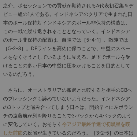
之介。ポゼッションでの貢献が期待されるA代表初召集＆デ
ビュー組の1人である。インドネシアのクリアで生まれた日
本のボール保持対インドネシアのボール非保持の構造は、
この一戦で繰り返されることとなっていく。インドネシア
のボール非保持の配置は、自陣では［5-4-1］、敵陣では
［5-2-3］。DFラインを高めに保つことで、中盤のスペー
スをなくそうとしているように見える。足下でボールを受
けることの多い日本の中盤に圧をかけることを目的として
いるのだろう。
さらに、オーストラリアの撤退と比較すると相手のCBへ
のプレッシングも諦めていないようだった。インドネシア
の3トップと噛み合ってしまう日本は、開始早々に左ボラン
チの遠藤航が列を降りることで3バックから4バックのよう
に変化していく。おそらく
今アジア最終予選で初黒星を喫
した前節
の反省が生きているのだろう。［3-2-5］の日本は