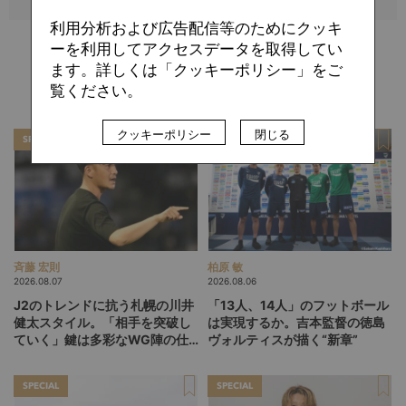
利用分析および広告配信等のためにクッキ
ーを利用してアクセスデータを取得してい
ます。詳しくは「クッキーポリシー」をご
関連記事
覧ください。
クッキーポリシー
閉じる
SPECIAL
SPECIAL
斉藤 宏則
柏原 敏
2026.08.07
2026.08.06
J2のトレンドに抗う札幌の川井
「13人、14人」のフットボール
健太スタイル。「相手を突破し
は実現するか。吉本監督の徳島
ていく」鍵は多彩なWG陣の仕
ヴォルティスが描く“新章”
掛け
SPECIAL
SPECIAL