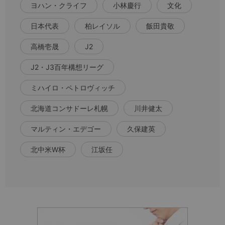
ヨハン・クライフ
小林慶行
文化
日本代表
柏レイソル
飯田貴敬
高橋壱晟
J2
J2・J3百年構想リーグ
ミハイロ・ペトロヴィッチ
北海道コンサドーレ札幌
川井健太
マルティン・エデゴー
久保建英
北中米W杯
江坂任