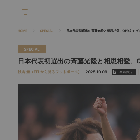
HOME
SPECIAL
日本代表初選出の斉藤光毅と相思相愛。QPRをモダ
SPECIAL
日本代表初選出の斉藤光毅と相思相愛。Q
秋吉 圭（EFLから見るフットボール）
2025.10.09