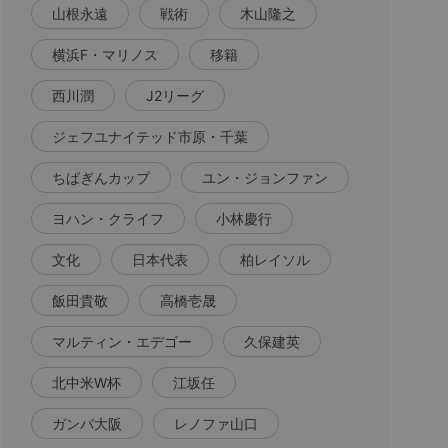
山根永遠
戦術
木山隆之
横浜F・マリノス
移籍
西川潤
J2リーグ
ジェフユナイテッド市原・千葉
ちばぎんカップ
ユン・ジョンファン
ヨハン・クライフ
小林慶行
文化
日本代表
柏レイソル
飯田貴敬
高橋壱晟
マルティン・エデゴー
久保建英
北中米W杯
江坂任
ガンバ大阪
レノファ山口