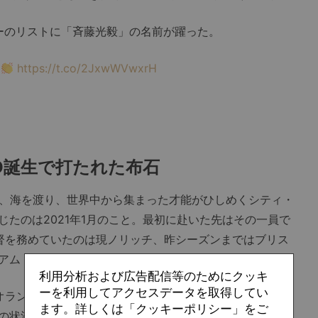
バーのリストに「斉藤光毅」の名前が躍った。
https://t.co/2JxwWVwxrH
EO誕生で打たれた布石
、海を渡り、世界中から集まった才能がひしめくシティ・
たのは2021年1月のこと。最初に赴いた先はその一員で
督を務めていたのは現ノリッチ、昨シーズンまではブリス
アム・マニングだった。
利用分析および広告配信等のためにクッキ
ーを利用してアクセスデータを取得してい
ランダ1部のスパルタ・ロッテルダムで彼が過ごした日々
ます。詳しくは「クッキーポリシー」をご
の状況を綴った記事が複数あるためここで深く掘り下げる