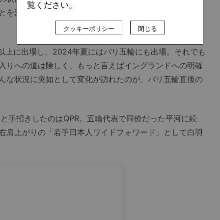
覧ください。
とを注視していたわけではなかったし、観測範囲に彼の名
クッキーポリシー
閉じる
以上に出場し、2024年夏にはパリ五輪にも出場。それでも
入りへの道は険しく、もっと言えばイングランドへの明確
んな状況に突如として変化が訪れたのが、パリ五輪直後の
と手招きしたのはQPR。五輪代表で同僚だった平河に続
右肩上がりの「若手日本人ワイドフォワード」として白羽