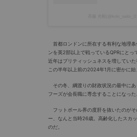
斉藤 光毅(@koki_sait
首都ロンドンに所在する有利な地理条件
ンを英2部以上で戦っているQPRにと
近年はブリティッシュネスを増していた
この半年以上前の2024年1月に密かに
その冬、綱渡りの財政状況の最中にあっ
フーズが会長職に専念することになった
フットボール界の度肝を抜いたのがそ
ー、なんと当時26歳。高齢化したスカ
のだ。