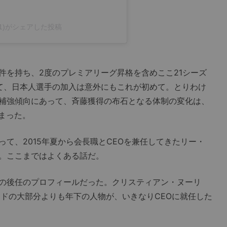
o_01)がシェアした投稿
を持ち、2度のプレミアリーグ昇格を含めここ21シーズ
って、日本人選手の加入は意外にもこれが初めて。とりわけ
補強傾向にあって、斉藤獲得の布石となる体制の変化は、
始まった。
て、2015年夏から会長職とCEOを兼任してきたリー・
。ここまではよくある話だ。
の後任のプロフィールだった。クリスティアン・ヌーリ
ッドの大部分よりも年下の人物が、いきなりCEOに就任した