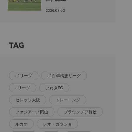
2026.08.03
TAG
J1リーグ
J1百年構想リーグ
Jリーグ
いわきFC
セレッソ大阪
トレーニング
ファジアーノ岡山
ブラウンノア賢信
ルカオ
レオ・ガウショ