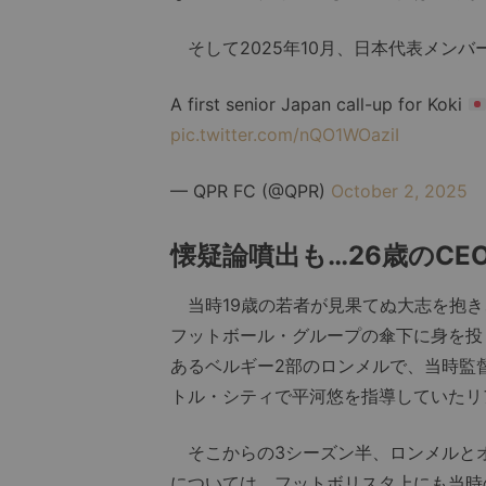
そして2025年10月、日本代表メン
A first senior Japan call-up for Koki
pic.twitter.com/nQO1WOaziI
— QPR FC (@QPR)
October 2, 2025
懐疑論噴出も…26歳のC
当時19歳の若者が見果てぬ大志を抱き
フットボール・グループの傘下に身を投じ
あるベルギー2部のロンメルで、当時監
トル・シティで平河悠を指導していたリ
そこからの3シーズン半、ロンメルとオ
については、フットボリスタ上にも当時