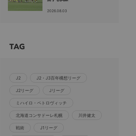
2026.08.03
TAG
J2
J2・J3百年構想リーグ
J2リーグ
Jリーグ
ミハイロ・ペトロヴィッチ
北海道コンサドーレ札幌
川井健太
戦術
J1リーグ