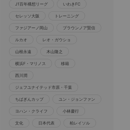
J1百年構想リーグ
いわきFC
セレッソ大阪
トレーニング
ファジアーノ岡山
ブラウンノア賢信
ルカオ
レオ・ガウショ
山根永遠
木山隆之
横浜F・マリノス
移籍
西川潤
ジェフユナイテッド市原・千葉
ちばぎんカップ
ユン・ジョンファン
ヨハン・クライフ
小林慶行
文化
日本代表
柏レイソル