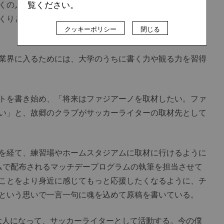
くの人に届けたい」という気持ちが芽生え、いつも身近に
覧ください。
くりと見るようになり、大学進学で県外に出た後もかぶり
クッキーポリシー
閉じる
業界に入るためには、大学のうちに書く力や観る力を習得
トを書き始め、「将来はファジアーノを取材したい。ファ
い」と、故郷のクラブがサッカーライターの取材先として
を経て、練習場やホームスタジアムに取材に行けるように
ームで配布されるマッチデープログラムの執筆を担当させて
ことをより身近に感じてもっと応援したくなるように、チ
という思いで一言一句に魂を込めて原稿を書いている。
人になって、サッカーライターとして活動する。今の僕