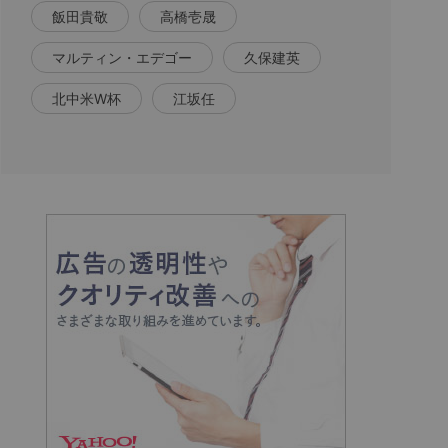
飯田貴敬
高橋壱晟
マルティン・エデゴー
久保建英
北中米W杯
江坂任