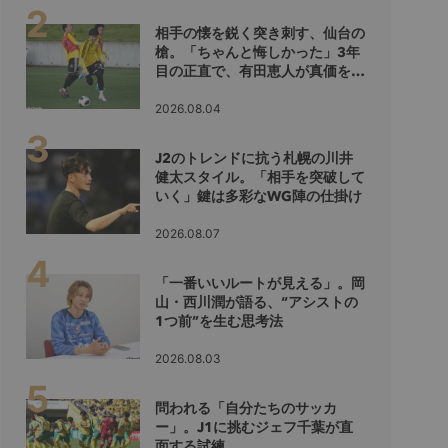
相手の懐を鋭く突き刺す、仙台の
槍。「ちゃんと悔しかった」3年
目の正直で、有田恵人が真価を示
すシーズンへ
2026.08.04
J2のトレンドに抗う札幌の川井
健太スタイル。「相手を突破して
いく」鍵は多彩なWG陣の仕掛け
2026.08.07
「一番いいルートが見える」。岡
山・西川潤が語る、“アシストの
1つ前”を生む思考法
2026.08.03
問われる「自分たちのサッカ
ー」。J1に挑むジェフ千葉が直
面する試練