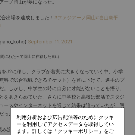
アーノ岡山が夢になった。
試合出場を達成しました！
#ファジアーノ岡山
#喜山康平
J
no_koho)
September 11, 2021
計10年間にわたって岡山に在籍した喜山
台をJ2に移し、クラブが着実に大きくなっていく中、小学
無料で試合観戦できるチケット）を首に下げて、選手のプ
だ。しかし、中学生の時に自分に才能がないことを悟り、
とをあきらめていた。さらに中学校と高校は部活でスタジ
ュースやインターネットを通じて結果は追っていたが、明
だった。
利用分析および広告配信等のためにクッキ
ーを利用してアクセスデータを取得してい
読み漁っていたサッカー本をきっかけにサッカーライター
ます。詳しくは「クッキーポリシー」をご