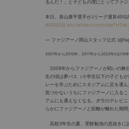
るんだ！」と子どもの僕にとってファジ
本日、喜山康平選手がJリーグ通算400
#400試合
pic.twitter.com/oobpTHTnb
— ファジアーノ岡山スタッフ公式 (@fagia
2007年から2010年、2017年から2022年の
2009年からファジアーノが戦いの舞
生の頃は夢パス（小学生以下の子どもが
レーを学ぶためにスタジアムに足を運ん
気づかないうちにファジアーノに入るこ
アムにも通えなくなる。夕方のテレビニ
らかにファジアーノと距離が離れた期間
高校3年生の夏、受験勉強の息抜きに