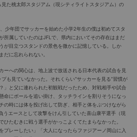
ら見た桃太郎スタジアム（現シティライトスタジアム）の
、少年団でサッカーを始めた小学2年生の僕は初めてスタ
が所属していたのはJFLで、県内においてその存在はまだ
うが目立つスタンドの景色を微かに記憶している。しか
まだに忘れられない。
カーへの関心は、地上波で放送される日本代表の試合を見
ップも見ていなかった。それくらい“サッカーを見る”習慣が
？」と父に連れられた初観戦だったため、対戦相手や試合
懸命にボールを追い掛け、タッチラインを割りそうになっ
チの時には体を投げ出して防ぎ、相手と体をぶつけながら
背負うエースとして攻撃をけん引していた喜山康平選手（現
でひたむきに戦う選手がかっこよくてたまらなかった。
をプレーしたい」「大人になったらファジアーノ岡山に入