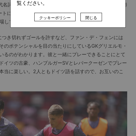
覧ください。
の代名詞であるハイラインを自慢の快速でカバーしながら6勝
ートに貢献している。チーム内で唯一、公式戦全試合（リ
クッキーポリシー
閉じる
出場しているのも彼だ。
につき切れずゴールを許すなど、ファン・デ・フェンには
そのポテンシャルを目の当たりにしているGKグリエルモ・
いるのがわかります。彼と一緒にプレーできることにとて
ドイツの古豪、ハンブルガーSVとレバークーゼンでプレー
本当に楽しい。2人ともドイツ語を話すので、お互いのこ