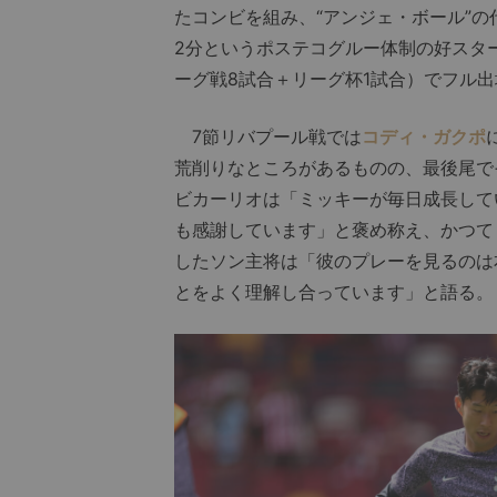
たコンビを組み、“アンジェ・ボール”
2分というポステコグルー体制の好スタ
ーグ戦8試合＋リーグ杯1試合）でフル
7節リバプール戦では
コディ・ガクポ
荒削りなところがあるものの、最後尾で
ビカーリオは「ミッキーが毎日成長して
も感謝しています」と褒め称え、かつて
したソン主将は「彼のプレーを見るのは
とをよく理解し合っています」と語る。