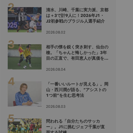
清水、川崎、千葉に実力派、京都
は＋3で計9人に！2026年J1・
J2初参戦のブラジル人選手紹介
2026.08.02
相手の懐を鋭く突き刺す、仙台の
槍。「ちゃんと悔しかった」3年
目の正直で、有田恵人が真価を示
すシーズンへ
2026.08.04
「一番いいルートが見える」。岡
山・西川潤が語る、“アシストの
1つ前”を生む思考法
2026.08.03
問われる「自分たちのサッカ
ー」。J1に挑むジェフ千葉が直
面する試練