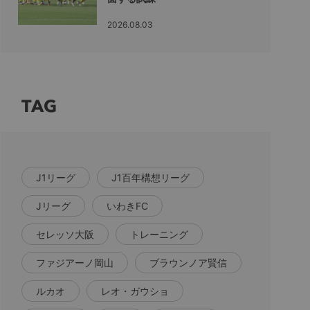
2026.08.03
TAG
J1リーグ
J1百年構想リーグ
Jリーグ
いわきFC
セレッソ大阪
トレーニング
ファジアーノ岡山
ブラウンノア賢信
ルカオ
レオ・ガウショ