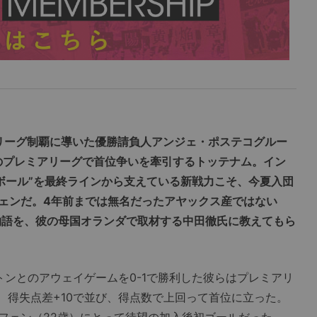
リーグ制覇に導いた優勝請負人アンジェ・ポステコグルー
ンのプレミアリーグで首位争いを牽引するトッテナム。イン
・ボール”を最終ラインから支えている新戦力こそ、今夏入団
ェンだ。4年前までは無名だったアヤックス産ではない
物語を、彼の母国オランダで取材する中田徹氏に教えてもら
トンとのアウェイゲームを0-1で勝利した彼らはプレミアリ
、得失点差+10で並び、得点数で上回って首位に立った。
フェン（22歳）にとって待望の加入後初ゴールだった。