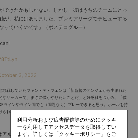
ができたかもしれない。しかし、彼はうちのチームにとっ
触が、私にはありました。プレミアリーグでデビューする
なっていくのです」（ポステコグルー）
 can!
zV8TtLyn
October 3, 2023
地観戦していたファン・デ・フェンは「新監督のアンジェから生まれた
的なサッカーで、まさに僕がやりたいことだ」と好感触をつかみ、「僕
DFラインやライン間でも（問題なく）プレーできると思う。ボールを持
けられるといいね」とクラブ公式サイトのインタビューで意気込んでい
利用分析および広告配信等のためにクッキ
ーを利用してアクセスデータを取得してい
はアルゼンチン代表のクリスティアン・ロメロと息のあっ
ます。詳しくは「クッキーポリシー」をご