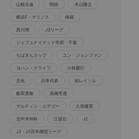
山根永遠
戦術
木山隆之
横浜F・マリノス
移籍
西川潤
J2リーグ
ジェフユナイテッド市原・千葉
ちばぎんカップ
ユン・ジョンファン
ヨハン・クライフ
小林慶行
文化
日本代表
柏レイソル
飯田貴敬
高橋壱晟
マルティン・エデゴー
久保建英
北中米W杯
江坂任
J2
J2・J3百年構想リーグ