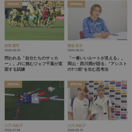
SPECIAL
SPECIAL
西部 謙司
難波 拓未
2026.08.03
2026.08.03
問われる「自分たちのサッカ
「一番いいルートが見える」。
ー」。J1に挑むジェフ千葉が直
岡山・西川潤が語る、“アシスト
面する試練
の1つ前”を生む思考法
SPECIAL
SPECIAL
小川 由紀子
小川 由紀子
2026.07.09
2026.05.31