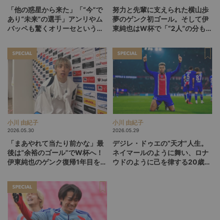
「他の惑星から来た」「“今”で
努力と先輩に支えられた横山歩
あり“未来”の選手」アンリやム
夢のゲンク初ゴール。そして伊
バッペも驚くオリーセというフ
東純也はW杯で「“2人”の分も頑
ランスの新怪物
張る」【後編】
SPECIAL
SPECIAL
小川 由紀子
小川 由紀子
2026.05.30
2026.05.29
「まあやれて当たり前かな」最
デジレ・ドゥエの“天才”人生。
後は“余裕のゴール”でW杯へ！
ネイマールのように舞い、ロナ
伊東純也のゲンク復帰1年目を総
ウドのように己を律する20歳
括【前編】
が、パリSGをCL連覇に導くか
SPECIAL