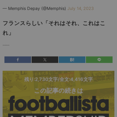
— Memphis Depay (@Memphis)
July 14, 2023
フランスらしい「それはそれ、これはこ
れ」
……
残り:2,730文字/全文:4,416文字
この記事の続きは