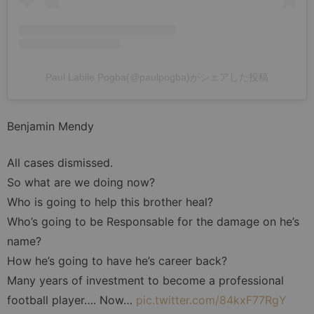
Paul Labile Pogba(@paulpogba)がシェアした投稿
Benjamin Mendy
All cases dismissed.
So what are we doing now?
Who is going to help this brother heal?
Who’s going to be Responsable for the damage on he’s
name?
How he’s going to have he’s career back?
Many years of investment to become a professional
football player…. Now…
pic.twitter.com/84kxF77RgY