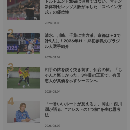
ドルトムント撃破は偶然ではない。マチン
新体制セレッソ大阪が示した「スペイン方
式」の優位性
2026.08.05
清水、川崎、千葉に実力派、京都は＋3で
計9人に！2026年J1・J2初参戦のブラジ
ル人選手紹介
2026.08.02
相手の懐を鋭く突き刺す、仙台の槍。「ち
ゃんと悔しかった」3年目の正直で、有田
恵人が真価を示すシーズンへ
2026.08.04
「一番いいルートが見える」。岡山・西川
潤が語る、“アシストの1つ前”を生む思考
法
2026.08.03