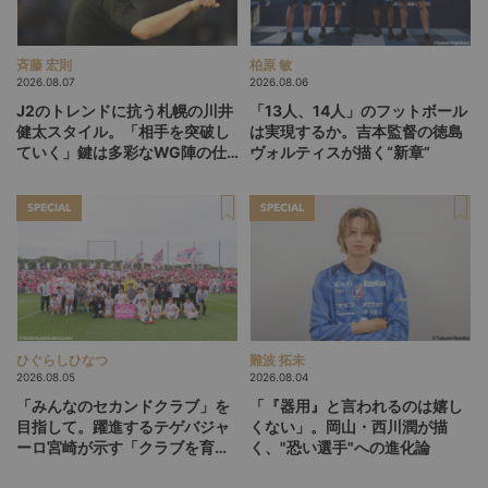
斉藤 宏則
柏原 敏
2026.08.07
2026.08.06
J2のトレンドに抗う札幌の川井
「13人、14人」のフットボール
健太スタイル。「相手を突破し
は実現するか。吉本監督の徳島
ていく」鍵は多彩なWG陣の仕
ヴォルティスが描く“新章”
掛け
SPECIAL
SPECIAL
ひぐらしひなつ
難波 拓未
2026.08.05
2026.08.04
「みんなのセカンドクラブ」を
「『器用』と言われるのは嬉し
目指して。躍進するテゲバジャ
くない」。岡山・西川潤が描
ーロ宮崎が示す「クラブを育て
く、"恐い選手"への進化論
る」という価値観