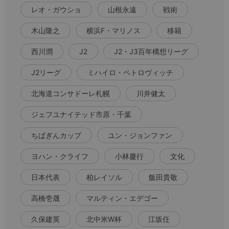
レオ・ガウショ
山根永遠
戦術
木山隆之
横浜F・マリノス
移籍
西川潤
J2
J2・J3百年構想リーグ
J2リーグ
ミハイロ・ペトロヴィッチ
北海道コンサドーレ札幌
川井健太
ジェフユナイテッド市原・千葉
ちばぎんカップ
ユン・ジョンファン
ヨハン・クライフ
小林慶行
文化
日本代表
柏レイソル
飯田貴敬
高橋壱晟
マルティン・エデゴー
久保建英
北中米W杯
江坂任