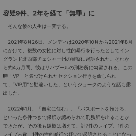
容疑
9
件、
2
年を経て「無罪」に
そんな彼の人生は一変する。
2021年8月26日、メンディは2020年10月から2021年8月
にかけて、複数の女性に対し性的暴行を行ったとしてイン
グランド北西部チェシャー州の警察に起訴された。それか
ら約4カ月間、彼はリバプールの刑務所に勾留される。この
時「VP」と名づけられたセクション行きを命じられ
て、“VIP用”と勘違いした、というジョークのような話も露
出した。
2022年1月、「自宅に住む」、「パスポートを預ける」
といった条件つきで保釈が認められて刑務所を出ることが
できたが、その後も嫌疑は増えて、計7件のレイプ、1件の
レイプ未遂、1件の性的暴行の疑いで起訴されることになっ