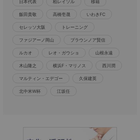
日本代表
柏レイソル
移籍
飯田貴敬
高橋壱晟
いわきFC
セレッソ大阪
トレーニング
ファジアーノ岡山
ブラウンノア賢信
ルカオ
レオ・ガウショ
山根永遠
木山隆之
横浜F・マリノス
西川潤
マルティン・エデゴー
久保建英
北中米W杯
江坂任