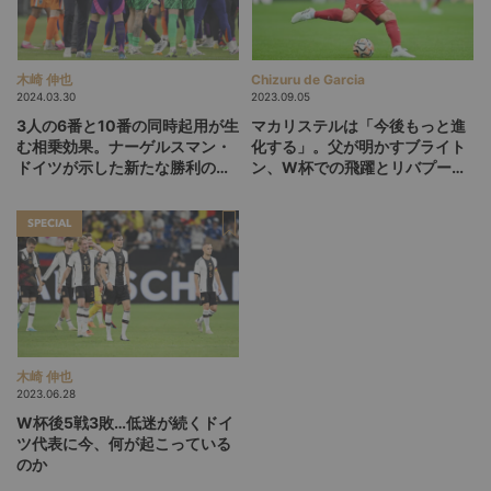
木崎 伸也
Chizuru de Garcia
2024.03.30
2023.09.05
3人の6番と10番の同時起用が生
マカリステルは「今後もっと進
む相乗効果。ナーゲルスマン・
化する」。父が明かすブライト
ドイツが示した新たな勝利の方
ン、W杯での飛躍とリバプール
程式
入りの必然【後編】
SPECIAL
木崎 伸也
2023.06.28
W杯後5戦3敗…低迷が続くドイ
ツ代表に今、何が起こっている
のか