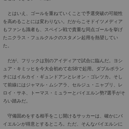
とはいえ、ゴールを重ねていくことで予選突破の可能性
を高めることには変わりない。だからこそドイツメディア
もファンも識者も、スペイン戦で貴重な同点ゴールを挙げ
たニクラス・フュルクルクのスタメン起用を熱望してい
た。
だが、フリックは別のアイディアで試合に臨んだ。ヨシ
ュア・キミッヒを今大会初めて右SBで起用。ダブルボラン
チにはイルカイ・ギュンドアンとレオン・ゴレツカ。そし
て前線にはジャマル・ムシアラ、セルジュ・ニャブリ、レ
ロイ・サネ、トーマス・ミュラーとバイエルン勢7選手がそ
ろい踏みだ。
守備固めをする相手をこじ開けるサッカーは、確かにバ
イエルンが得意とするところ。ただ、そんなバイエルンに