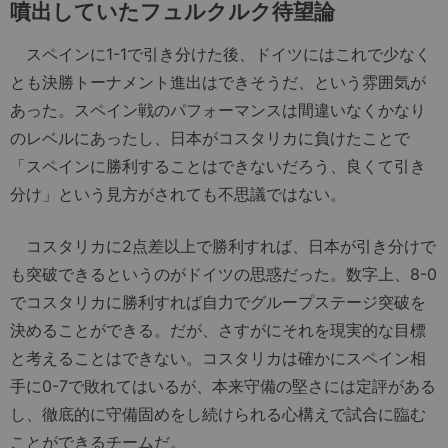
噴出していたフュルクルク待望論
スペインに1-1で引き分けた後、ドイツにはこれで少なく
とも決勝トーナメント進出はできそうだ、という雰囲気が
あった。スペイン戦のパフォーマンスは間違いなくかなり
のレベルにあったし、日本がコスタリカに負けたことで
「スペインに勝利することはできないだろう、良くて引き
分け」という見方がされても不思議ではない。
コスタリカに2点差以上で勝利すれば、日本が引き分けで
も突破できるというのがドイツの思惑だった。数字上、8-0
でコスタリカに勝利すれば自力でグループステージ突破を
決めることができる。だが、さすがにそれを現実的な目標
と考えることはできない。コスタリカは確かにスペイン相
手に0-7で敗れてはいるが、本来守備の堅さには定評がある
し、徹底的に守備固めをし続けられる心構えで試合に臨む
ことができるチームだ。