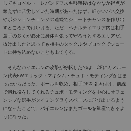
してもロベルト・レバンドフスキ移籍後はなかなか得点が
奪えずに苦労していた時期があったはず。細かいパス交換
やポジションチェンジの連続でシュートチャンスを作り出
すところまではいける。ただ、ペナルティエリア内は相手
選手の多くが必死に身体を張って守ろうとするエリアだ。
抜け出したと思っても相手のタックルやブロックでシュー
トに持ち込めないことも出てくる。
そんなバイエルンの攻撃が好転したのは、CFにカメルー
ン代表FWエリック・マキシム・チュポ・モティングがはま
ったからだった。ボールを収め、相手DFを引き付け、前線
で潰れ役をしてくれるチュポ・モティングを中心にオフェ
ンシブな選手がタイミング良くスペースに飛び出せるよう
になったことで、バイエルンはまたゴールを量産できるよ
うになった。