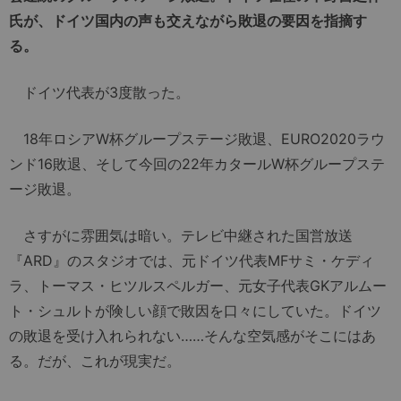
氏が、ドイツ国内の声も交えながら敗退の要因を指摘す
る。
ドイツ代表が3度散った。
18年ロシアW杯グループステージ敗退、EURO2020ラウ
ンド16敗退、そして今回の22年カタールW杯グループステ
ージ敗退。
さすがに雰囲気は暗い。テレビ中継された国営放送
『ARD』のスタジオでは、元ドイツ代表MFサミ・ケディ
ラ、トーマス・ヒツルスペルガー、元女子代表GKアルムー
ト・シュルトが険しい顔で敗因を口々にしていた。ドイツ
の敗退を受け入れられない……そんな空気感がそこにはあ
る。だが、これが現実だ。