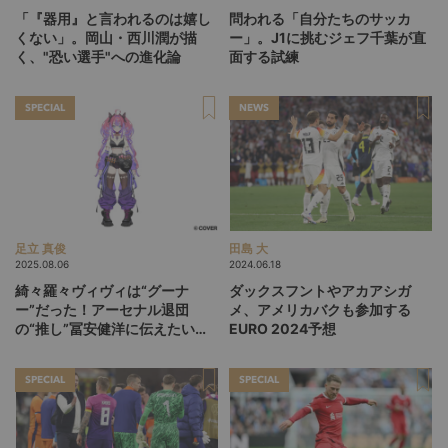
「『器用』と言われるのは嬉し
問われる「自分たちのサッカ
くない」。岡山・西川潤が描
ー」。J1に挑むジェフ千葉が直
く、"恐い選手"への進化論
面する試練
SPECIAL
NEWS
足立 真俊
田島 大
2025.08.06
2024.06.18
綺々羅々ヴィヴィは“グーナ
ダックスフントやアカアシガ
ー”だった！アーセナル退団
メ、アメリカバクも参加する
の“推し”冨安健洋に伝えたい感
EURO 2024予想
謝
SPECIAL
SPECIAL