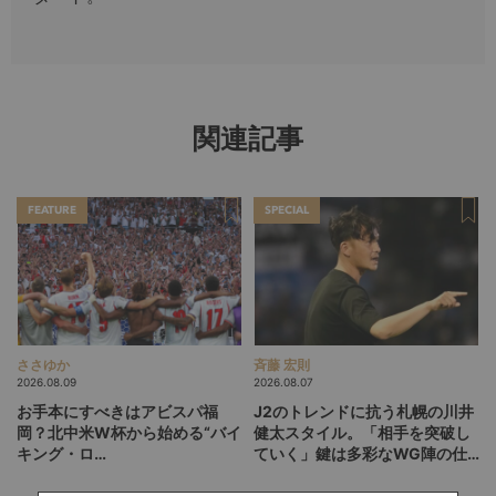
関連記事
FEATURE
SPECIAL
ささゆか
斉藤 宏則
2026.08.09
2026.08.07
お手本にすべきはアビスパ福
J2のトレンドに抗う札幌の川井
岡？北中米W杯から始める“バイ
健太スタイル。「相手を突破し
キング・ロ
ていく」鍵は多彩なWG陣の仕
ー”、“Wonderwall”の日本版を
掛け
探す旅