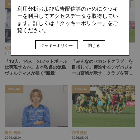
SPECIAL
SPECIAL
利用分析および広告配信等のためにクッキ
ーを利用してアクセスデータを取得してい
ます。詳しくは「クッキーポリシー」をご
覧ください。
クッキーポリシー
閉じる
柏原 敏
ひぐらしひなつ
2026.08.06
2026.08.05
「13人、14人」のフットボール
「みんなのセカンドクラブ」を
は実現するか。吉本監督の徳島
目指して。躍進するテゲバジャ
ヴォルティスが描く“新章”
ーロ宮崎が示す「クラブを育て
る」という価値観
SPECIAL
SPECIAL
難波 拓未
西部 謙司
2026.08.04
2026.08.03