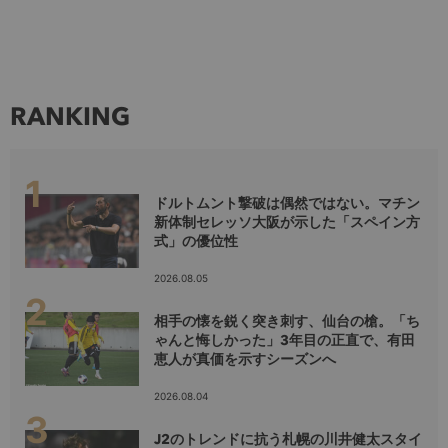
RANKING
ドルトムント撃破は偶然ではない。マチン
新体制セレッソ大阪が示した「スペイン方
式」の優位性
2026.08.05
相手の懐を鋭く突き刺す、仙台の槍。「ち
ゃんと悔しかった」3年目の正直で、有田
恵人が真価を示すシーズンへ
2026.08.04
J2のトレンドに抗う札幌の川井健太スタイ