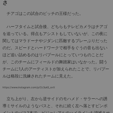
さ
チアゴはこの試合のピッチの王様だった。
ハーフタイムと試合後、どちらもテレビカメラはチアゴ
を追っている。得点もアシストもしていないが、この夜に
関してはマラドーナやジダンに匹敵するプレーぶりだった
のだ。スピードとハードワークで相手をぐうの音も出ない
ほど追い詰めるのはリバプールにとっていつものことだ
が、このチームにフィールドの舞踏家はいなかった。闘う
チームに1人のアーティストが加えられたことで、リバプー
ルは格段に洗練されたチームに見えた。
https://www.instagram.com/p/Cc3uk5_svtt
立ち上がり、左から逆サイドのモハメド・サラーへの誘
導ミサイルのようなパスと、それに続く左へ落とすピンポ
イントのパス2本で、ビジャレアルのハイラインを消滅させ