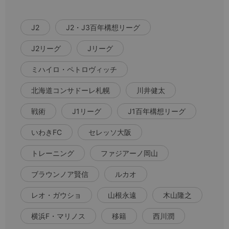
J2
J2・J3百年構想リーグ
J2リーグ
Jリーグ
ミハイロ・ペトロヴィッチ
北海道コンサドーレ札幌
川井健太
戦術
J1リーグ
J1百年構想リーグ
いわきFC
セレッソ大阪
トレーニング
ファジアーノ岡山
ブラウンノア賢信
ルカオ
レオ・ガウショ
山根永遠
木山隆之
横浜F・マリノス
移籍
西川潤