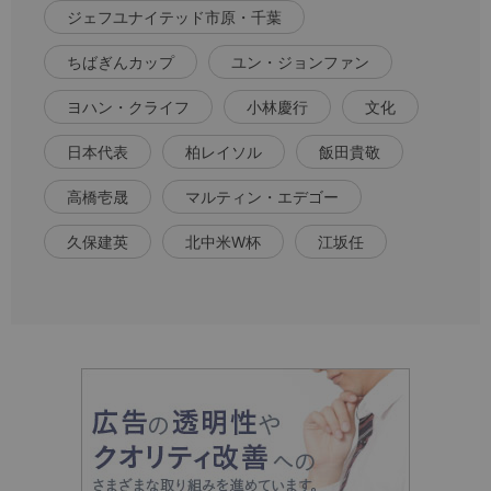
ジェフユナイテッド市原・千葉
ちばぎんカップ
ユン・ジョンファン
ヨハン・クライフ
小林慶行
文化
日本代表
柏レイソル
飯田貴敬
高橋壱晟
マルティン・エデゴー
久保建英
北中米W杯
江坂任