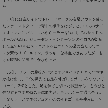
た。
53分には左サイドでトレードマークの右足アウトを使っ
たファーストタッチで背中の相手をはがすと、中央のサデ
ィオ・マネにパス。マネからサラーを経由して右サイドへ
ボールが流れ、ジョーダン・ヘンダーソンのクロスが対応
した左SBペルビス・エストゥピニャンの足に当たってコー
スが変わりゴールイン。ラッキーな得点ではあったが、も
はや時間の問題でしかなかった。
55分、サラーの股抜きパスにオフサイドぎりぎりでマネ
が抜け出し、GKの鼻先で右足を伸ばしてボールをつついて
ゴール。2-0とした。足を伸ばし切った状態から、もうひと
伸びするマネ独特の身体能力だ。テレパシーで通じ合うよ
うなサラーとマネのデュオがこの夜もゴールを生み出して
いる。