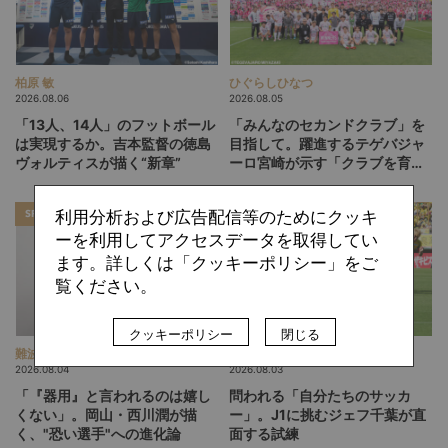
柏原 敏
ひぐらしひなつ
2026.08.06
2026.08.05
「13人、14人」のフットボール
「みんなのセカンドクラブ」を
は実現するか。吉本監督の徳島
目指して。躍進するテゲバジャ
ヴォルティスが描く“新章”
ーロ宮崎が示す「クラブを育て
る」という価値観
利用分析および広告配信等のためにクッキ
SPECIAL
SPECIAL
ーを利用してアクセスデータを取得してい
ます。詳しくは「クッキーポリシー」をご
覧ください。
クッキーポリシー
閉じる
難波 拓未
西部 謙司
2026.08.04
2026.08.03
「『器用』と言われるのは嬉し
問われる「自分たちのサッカ
くない」。岡山・西川潤が描
ー」。J1に挑むジェフ千葉が直
く、"恐い選手"への進化論
面する試練