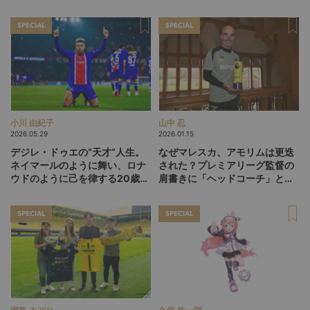
SPECIAL
SPECIAL
小川 由紀子
山中 忍
2026.05.29
2026.01.15
デジレ・ドゥエの“天才”人生。
なぜマレスカ、アモリムは更迭
ネイマールのように舞い、ロナ
された？プレミアリーグ監督の
ウドのように己を律する20歳
肩書きに「ヘッドコーチ」と
が、パリSGをCL連覇に導くか
「マネージャー」が混在してい
る理由
SPECIAL
SPECIAL