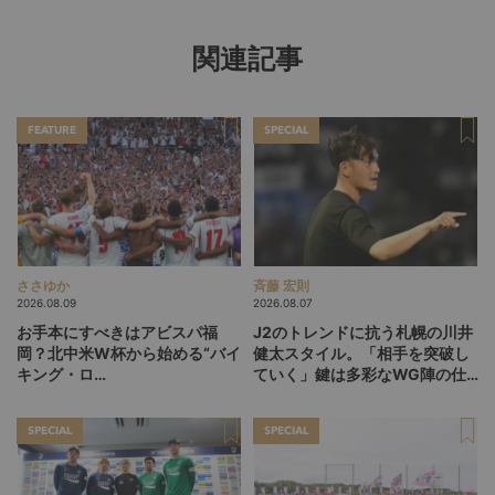
関連記事
FEATURE
SPECIAL
ささゆか
斉藤 宏則
2026.08.09
2026.08.07
お手本にすべきはアビスパ福
J2のトレンドに抗う札幌の川井
岡？北中米W杯から始める“バイ
健太スタイル。「相手を突破し
キング・ロ
ていく」鍵は多彩なWG陣の仕
ー”、“Wonderwall”の日本版を
掛け
探す旅
SPECIAL
SPECIAL