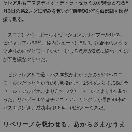
ャレアルもエスタディオ・デ・ラ・セラミカが舞台となる5
月3日の第2レグに望みを繋いだ“前半90分”を西部謙司氏が
振り返る。
スコアは2-0。ボールポゼッションはリバプール67％、
ビジャレアル33％。枠内シュートは5対0。試合後のスタッ
ツ通りの内容と言っていい。むしろ点差が2点に終わったの
が不思議なぐらいだ。
ビジャレアルで最もパス本数が多かったのがGKヘロニ
モ・ルジだったというのは象徴的だ。25本のパスはCBのラ
ウール・アルビオルより3本、パウ・トーレスより4本多か
った。リバプールではチアゴ・アルカンタラが最多93本の
パスをさばき、成功率は96％。ほぼノーミスだ。
リベリーノを想わせる、あからさまなうま