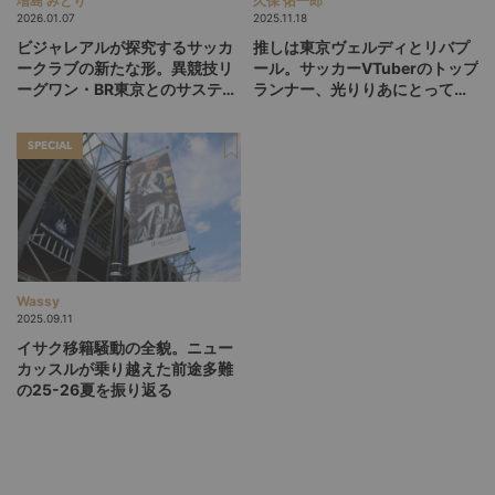
増島 みどり
久保 佑一郎
2026.01.07
2025.11.18
ビジャレアルが探究するサッカ
推しは東京ヴェルディとリバプ
ークラブの新たな形。異競技リ
ール。サッカーVTuberのトップ
ーグワン・BR東京とのサステナ
ランナー、光りりあにとって
ブル契約は「ブランドの共鳴」
「お祭り」の代表戦同時視聴が
盛り上がっているワケ
SPECIAL
Wassy
2025.09.11
イサク移籍騒動の全貌。ニュー
カッスルが乗り越えた前途多難
の25-26夏を振り返る