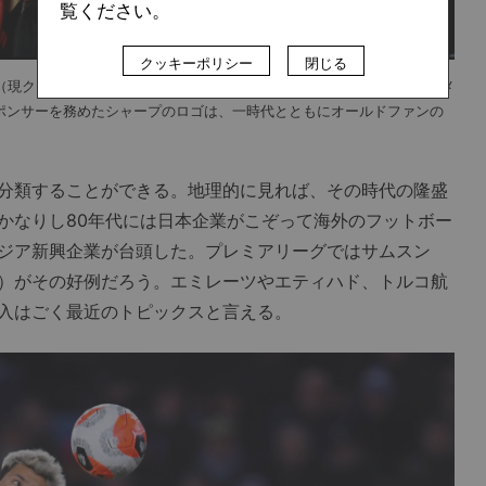
覧ください。
クッキーポリシー
閉じる
プ（現クラブW杯）を制し、優勝トロフィーを掲げるマンチェスターUのメ
スポンサーを務めたシャープのロゴは、一時代とともにオールドファンの
分類することができる。地理的に見れば、その時代の隆盛
かなりし80年代には日本企業がこぞって海外のフットボー
ジア新興企業が台頭した。プレミアリーグではサムスン
）がその好例だろう。エミレーツやエティハド、トルコ航
入はごく最近のトピックスと言える。