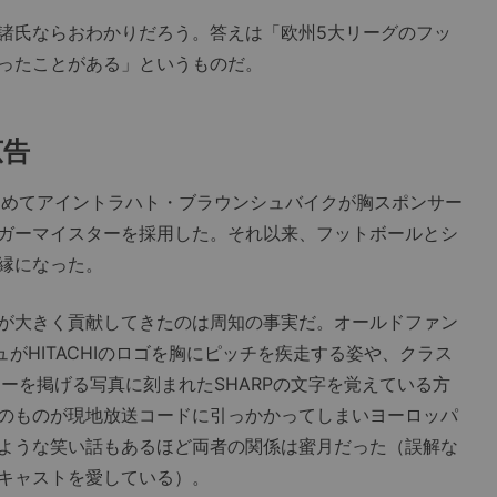
諸氏ならおわかりだろう。答えは「欧州5大リーグのフッ
ったことがある」というものだ。
広告
初めてアイントラハト・ブラウンシュバイクが胸スポンサー
ガーマイスターを採用した。それ以来、フットボールとシ
縁になった。
が大きく貢献してきたのは周知の事実だ。オールドファン
ュがHITACHIのロゴを胸にピッチを疾走する姿や、クラス
ーを掲げる写真に刻まれたSHARPの文字を覚えている方
のものが現地放送コードに引っかかってしまいヨーロッパ
ような笑い話もあるほど両者の関係は蜜月だった（誤解な
キャストを愛している）。