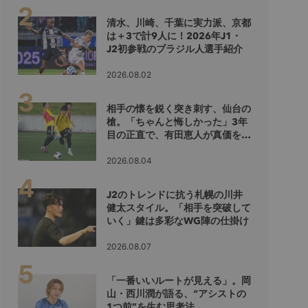
清水、川崎、千葉に実力派、京都
は＋3で計9人に！2026年J1・
J2初参戦のブラジル人選手紹介
2026.08.02
相手の懐を鋭く突き刺す、仙台の
槍。「ちゃんと悔しかった」3年
目の正直で、有田恵人が真価を示
すシーズンへ
2026.08.04
J2のトレンドに抗う札幌の川井
健太スタイル。「相手を突破して
いく」鍵は多彩なWG陣の仕掛け
2026.08.07
「一番いいルートが見える」。岡
山・西川潤が語る、“アシストの
1つ前”を生む思考法