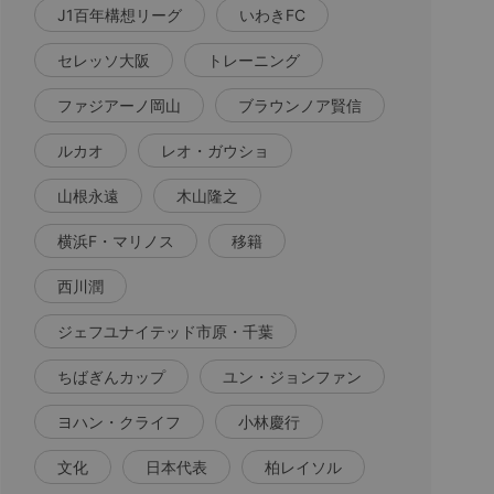
J1百年構想リーグ
いわきFC
セレッソ大阪
トレーニング
ファジアーノ岡山
ブラウンノア賢信
ルカオ
レオ・ガウショ
山根永遠
木山隆之
横浜F・マリノス
移籍
西川潤
ジェフユナイテッド市原・千葉
ちばぎんカップ
ユン・ジョンファン
ヨハン・クライフ
小林慶行
文化
日本代表
柏レイソル