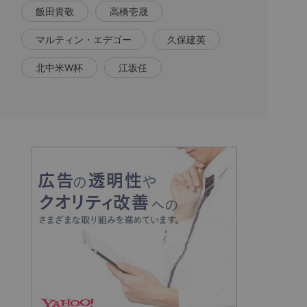
飯田貴敬
高橋壱晟
マルティン・エデゴー
久保建英
北中米W杯
江坂任