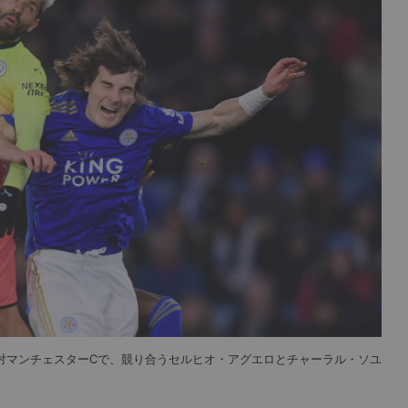
ター対マンチェスターCで、競り合うセルヒオ・アグエロとチャーラル・ソユ