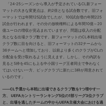
「24-25シーズンから導入が予定されているCL新フォー
マットの大きな変更点は、約2倍となる試合数です。旧フォ
ーマットでは年間125試合でしたが、100試合増の年間225
試合が行われます。その分の放映権料による年間10億～20
億ユーロの増収が見込まれていますが、問題は収入の分配
先となる出場クラブ数です。新フォーマットのCL本戦出場
クラブ数に目を向けると、旧フォーマットの32チームから
36チームへと増加しており、以前より多くのクラブがCLの
分配金を受け取れるように見えます。しかし、その内訳を
見ると5枠を45にも上る中小国リーグ王者同士で争わなく
てはいけない一方、ビッグクラブに新たに3枠が用意されて
いるのです」
――CL予選から本戦に出場できるクラブ数を1つ増やす一
方、 UEFAカントリーランキング5位の1部リーグ3位クラブ
と、出場を逃したチームの中からUEFA主催大会における過