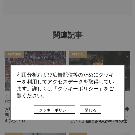
関連記事
FEATURE
SPECIAL
利用分析および広告配信等のためにクッキ
ーを利用してアクセスデータを取得してい
ます。詳しくは「クッキーポリシー」をご
覧ください。
ささゆか
斉藤 宏則
2026.08.09
2026.08.07
お手本にすべきはアビスパ福
J2のトレンドに抗う札幌の川井
クッキーポリシー
閉じる
岡？北中米W杯から始める“バイ
健太スタイル。「相手を突破し
キング・ロ
ていく」鍵は多彩なWG陣の仕
ー”、“Wonderwall”の日本版を
掛け
探す旅