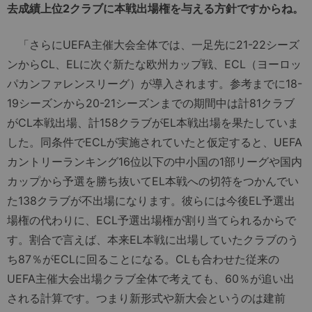
去成績上位2クラブに本戦出場権を与える方針ですからね。
「さらにUEFA主催大会全体では、一足先に21-22シーズ
ンからCL、ELに次ぐ新たな欧州カップ戦、ECL（ヨーロッ
パカンファレンスリーグ）が導入されます。参考までに18-
19シーズンから20-21シーズンまでの期間中は計81クラブ
がCL本戦出場、計158クラブがEL本戦出場を果たしていま
した。同条件でECLが実施されていたと仮定すると、UEFA
カントリーランキング16位以下の中小国の1部リーグや国内
カップから予選を勝ち抜いてEL本戦への切符をつかんでい
た138クラブが不出場になります。彼らには今後EL予選出
場権の代わりに、ECL予選出場権が割り当てられるからで
す。割合で言えば、本来EL本戦に出場していたクラブのう
ち87％がECLに回ることになる。CLも合わせた従来の
UEFA主催大会出場クラブ全体で考えても、60％が追い出
される計算です。つまり新形式や新大会というのは建前