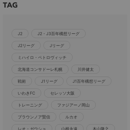
TAG
J2
J2・J3百年構想リーグ
J2リーグ
Jリーグ
ミハイロ・ペトロヴィッチ
北海道コンサドーレ札幌
川井健太
戦術
J1リーグ
J1百年構想リーグ
いわきFC
セレッソ大阪
トレーニング
ファジアーノ岡山
ブラウンノア賢信
ルカオ
レオ・ガウショ
山根永遠
木山隆之