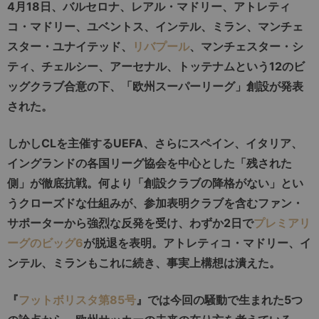
4月18日、バルセロナ、レアル・マドリー、アトレティ
コ・マドリー、ユベントス、インテル、ミラン、マンチェ
スター・ユナイテッド、
リバプール
、マンチェスター・シ
ティ、チェルシー、アーセナル、トッテナムという12のビ
ッグクラブ合意の下、「欧州スーパーリーグ」創設が発表
された。
しかしCLを主催するUEFA、さらにスペイン、イタリア、
イングランドの各国リーグ協会を中心とした「残された
側」が徹底抗戦。何より「創設クラブの降格がない」とい
うクローズドな仕組みが、参加表明クラブを含むファン・
サポーターから強烈な反発を受け、わずか2日で
プレミアリ
ーグのビッグ6
が脱退を表明。アトレティコ・マドリー、イ
ンテル、ミランもこれに続き、事実上構想は潰えた。
『
フットボリスタ第85号
』では今回の騒動で生まれた5つ