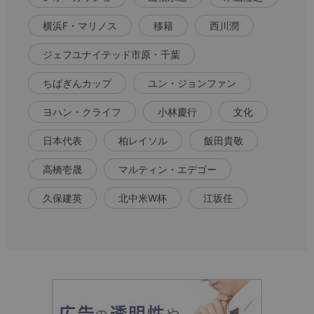
横浜F・マリノス
移籍
西川潤
ジェフユナイテッド市原・千葉
ちばぎんカップ
ユン・ジョンファン
ヨハン・クライフ
小林慶行
文化
日本代表
柏レイソル
飯田貴敬
高橋壱晟
マルティン・エデゴー
久保建英
北中米W杯
江坂任