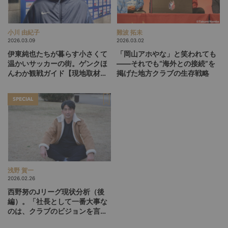
小川 由紀子
難波 拓未
2026.03.09
2026.03.02
伊東純也たちが暮らす小さくて
「岡山アホやな」と笑われても
温かいサッカーの街。ゲンクほ
――それでも“海外との接続”を
んわか観戦ガイド【現地取材・
掲げた地方クラブの生存戦略
後編】
SPECIAL
浅野 賀一
2026.02.26
西野努のJリーグ現状分析（後
編）。「社長として一番大事な
のは、クラブのビジョンを言語
化して掲げ続けること」