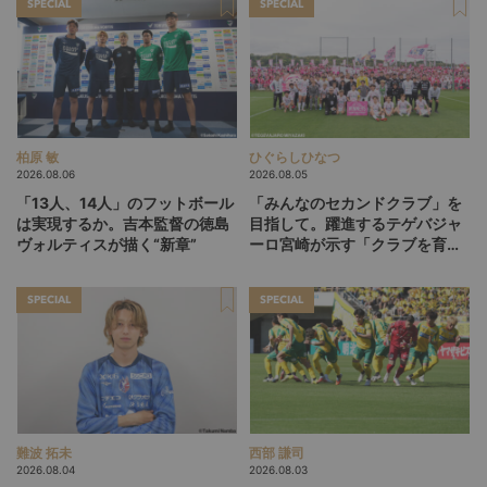
SPECIAL
SPECIAL
柏原 敏
ひぐらしひなつ
2026.08.06
2026.08.05
「13人、14人」のフットボール
「みんなのセカンドクラブ」を
は実現するか。吉本監督の徳島
目指して。躍進するテゲバジャ
ヴォルティスが描く“新章”
ーロ宮崎が示す「クラブを育て
る」という価値観
SPECIAL
SPECIAL
難波 拓未
西部 謙司
2026.08.04
2026.08.03