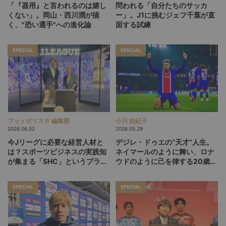
「『器用』と言われるのは嬉し
問われる「自分たちのサッカ
くない」。岡山・西川潤が描
ー」。J1に挑むジェフ千葉が直
く、"恐い選手"への進化論
面する試練
SPECIAL
SPECIAL
フットボリスタ 編集部
小川 由紀子
2026.06.02
2026.05.29
今Jリーグに必要な経営人材と
デジレ・ドゥエの“天才”人生。
は？スポーツビジネスの実践知
ネイマールのように舞い、ロナ
が集まる「SHC」というプラッ
ウドのように己を律する20歳
トフォーム
が、パリSGをCL連覇に導くか
SPECIAL
SPECIAL