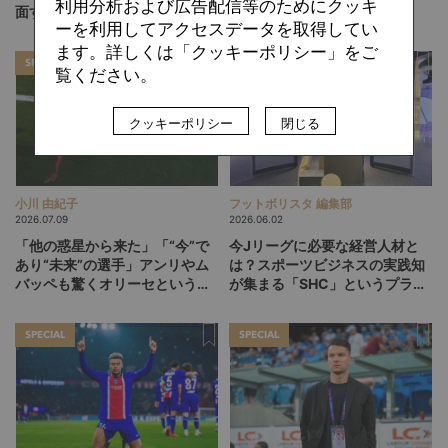
利用分析および広告配信等のためにクッキ
面する試練
の1つ前”を生む思考法
ーを利用してアクセスデータを取得してい
ます。詳しくは「クッキーポリシー」をご
SPECIAL
SPECIAL
覧ください。
クッキーポリシー
閉じる
小川 由紀子
フットボリスタ 編集部
2026.07.09
2026.06.02
「他の惑星から来た」「“今”で
今Jリーグに必要な経営人材と
あり“未来”の選手」アンリやム
は？スポーツビジネスの実践知
バッペも驚くオリーセというフ
が集まる「SHC」というプラッ
ランスの新怪物
トフォーム
SPECIAL
SPECIAL