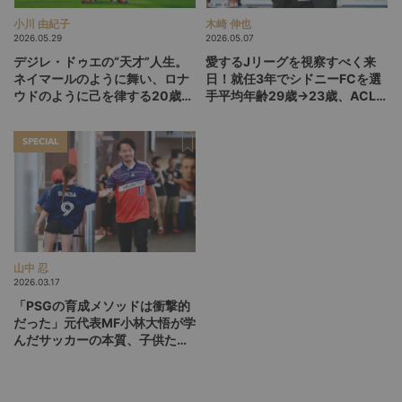
小川 由紀子
木崎 伸也
2026.05.29
2026.05.07
デジレ・ドゥエの“天才”人生。
愛するJリーグを視察すべく来
ネイマールのように舞い、ロナ
日！就任3年でシドニーFCを選
ウドのように己を律する20歳
手平均年齢29歳→23歳、ACL2
が、パリSGをCL連覇に導くか
準決勝進出に導いたバウムヨハ
ン“SD”の今
SPECIAL
山中 忍
2026.03.17
「PSGの育成メソッドは衝撃的
だった」元代表MF小林大悟が学
んだサッカーの本質、子供たち
に自発的な工夫を促すコーチン
グとは？【後編】