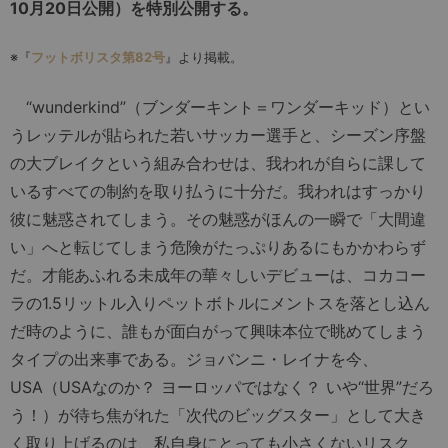
10月20日公開）を特別公開する。
※『
フットボリスタ第82号
』より掲載。
“wunderkind”（ブンダーキント＝ワンダーキッド）とい
うレッテルが貼られた若いサッカー選手と、シーズン序盤
の大ブレイクという組み合わせは、我われが自らに課して
いるすべての制約を取り払うに十分だ。我われはすっかり
彼に魅惑されてしまう。その魅惑がほんの一瞬で「大間違
い」へと転じてしまう危険がたっぷりあるにもかかわらず
だ。才能あふれる未成年の華々しいデビューは、コカコー
ラの1.5リットル入りペットボトルにメントスを落とし込ん
だ時のように、誰もが面白がって興味本位で眺めてしまう
タイプの出来事である。ジョバンニ・レイナを今、
USA（USAなのか？ ヨーロッパではなく？ いや“世界”だろ
う！）が待ち焦がれた「次代のビッグスター」として大き
く取り上げるのは、私自身にとっても小さくないリスク