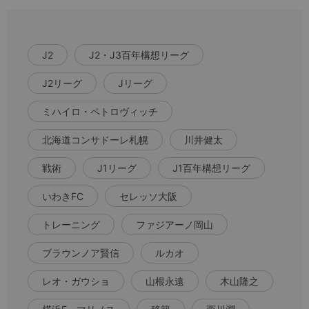
J2
J2・J3百年構想リーグ
J2リーグ
Jリーグ
ミハイロ・ペトロヴィッチ
北海道コンサドーレ札幌
川井健太
戦術
J1リーグ
J1百年構想リーグ
いわきFC
セレッソ大阪
トレーニング
ファジアーノ岡山
ブラウンノア賢信
ルカオ
レオ・ガウショ
山根永遠
木山隆之