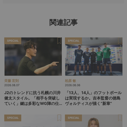
関連記事
SPECIAL
SPECIAL
斉藤 宏則
柏原 敏
2026.08.07
2026.08.06
J2のトレンドに抗う札幌の川井
「13人、14人」のフットボール
健太スタイル。「相手を突破し
は実現するか。吉本監督の徳島
ていく」鍵は多彩なWG陣の仕
ヴォルティスが描く“新章”
掛け
SPECIAL
SPECIAL