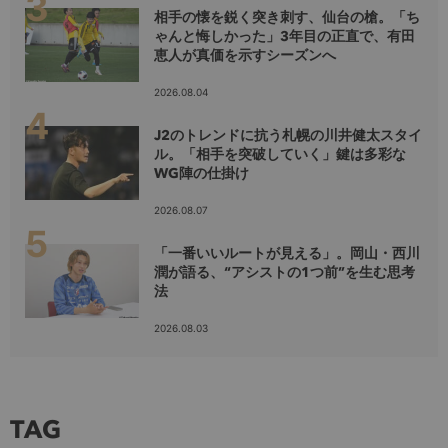
相手の懐を鋭く突き刺す、仙台の槍。「ち
ゃんと悔しかった」3年目の正直で、有田
恵人が真価を示すシーズンへ
2026.08.04
J2のトレンドに抗う札幌の川井健太スタイ
ル。「相手を突破していく」鍵は多彩な
WG陣の仕掛け
2026.08.07
「一番いいルートが見える」。岡山・西川
潤が語る、“アシストの1つ前”を生む思考
法
2026.08.03
TAG