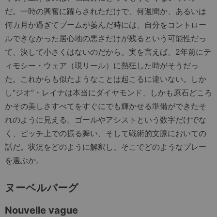
だ。一時の興奮に躍らされただけで、何週間か、あるいは
何カ月か過ぎてブームが萎んだ時には、自分をコントロー
ルできなかった居心地の悪さだけが残るという可能性だっ
て、決して小さくはないのだから。実を言えば、2年前にテ
ィモシー・ウェア（現リール）に熱狂した時がそうだっ
た。これからも似たようなことは起こるに違いない。しか
し“ジオ”・レイナは本当にダイヤモンド、しかも原石どころ
かその美しさすべてをすぐにでも輝かせる準備ができたそ
れのように見える。ゴールやアシストという数字だけでな
く、ピッチ上での振る舞い、そして戦術的文脈においての
話だ。状況をどのように解釈し、そこでどのようなプレー
を選ぶか。
ヌーベルバーグ
Nouvelle vague