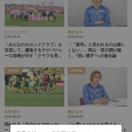
ひぐらしひなつ
難波 拓未
2026.08.05
2026.08.04
「みんなのセカンドクラブ」を
「『器用』と言われるのは嬉し
目指して。躍進するテゲバジャ
くない」。岡山・西川潤が描
ーロ宮崎が示す「クラブを育て
く、"恐い選手"への進化論
る」という価値観
SPECIAL
SPECIAL
西部 謙司
難波 拓未
2026.08.03
2026.08.03
問われる「自分たちのサッカ
「一番いいルートが見える」。
ー」。J1に挑むジェフ千葉が直
岡山・西川潤が語る、“アシスト