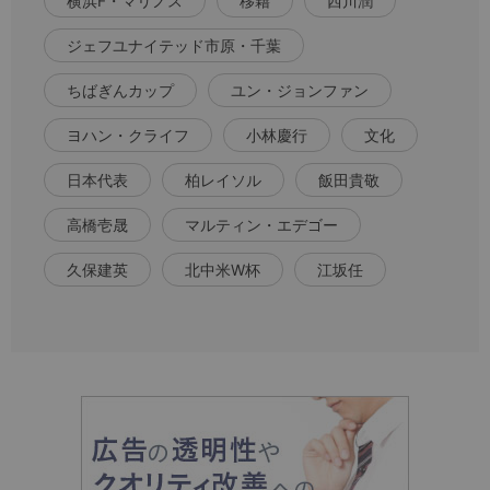
横浜F・マリノス
移籍
西川潤
ジェフユナイテッド市原・千葉
ちばぎんカップ
ユン・ジョンファン
ヨハン・クライフ
小林慶行
文化
日本代表
柏レイソル
飯田貴敬
高橋壱晟
マルティン・エデゴー
久保建英
北中米W杯
江坂任