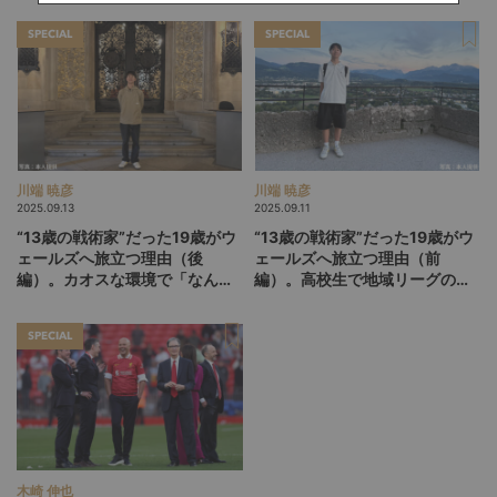
る理由
SPECIAL
SPECIAL
川端 暁彦
川端 暁彦
2025.09.13
2025.09.11
“13歳の戦術家”だった19歳がウ
“13歳の戦術家”だった19歳がウ
ェールズへ旅立つ理由（後
ェールズへ旅立つ理由（前
編）。カオスな環境で「なんや
編）。高校生で地域リーグの現
ねん！」を味わいたい
実を知ったからこそ描いた夢
SPECIAL
木崎 伸也