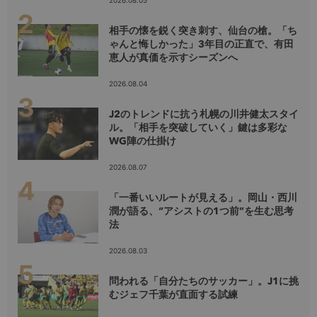
2026.08.05
相手の懐を鋭く突き刺す、仙台の槍。「ち
ゃんと悔しかった」3年目の正直で、有田
恵人が真価を示すシーズンへ
2026.08.04
J2のトレンドに抗う札幌の川井健太スタイ
ル。「相手を突破していく」鍵は多彩な
WG陣の仕掛け
2026.08.07
「一番いいルートが見える」。岡山・西川
潤が語る、“アシストの1つ前”を生む思考
法
2026.08.03
問われる「自分たちのサッカー」。J1に挑
むジェフ千葉が直面する試練