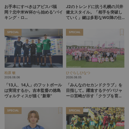
お手本にすべきはアビスパ福
J2のトレンドに抗う札幌の川井
岡？北中米W杯から始める“バイ
健太スタイル。「相手を突破し
キング・ロ
ていく」鍵は多彩なWG陣の仕
ー”、“Wonderwall”の日本版を
掛け
探す旅
SPECIAL
SPECIAL
柏原 敏
ひぐらしひなつ
2026.08.06
2026.08.05
「13人、14人」のフットボール
「みんなのセカンドクラブ」を
は実現するか。吉本監督の徳島
目指して。躍進するテゲバジャ
ヴォルティスが描く“新章”
ーロ宮崎が示す「クラブを育て
る」という価値観
SPECIAL
SPECIAL