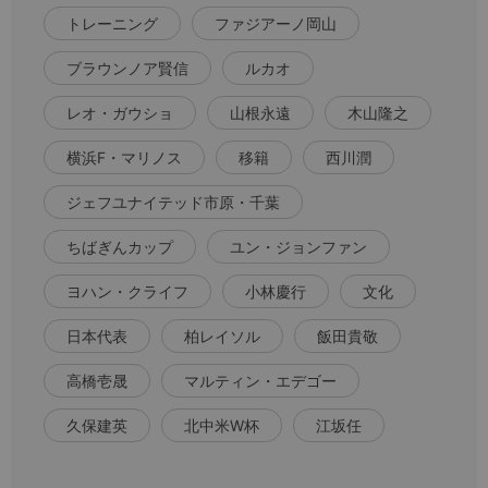
トレーニング
ファジアーノ岡山
ブラウンノア賢信
ルカオ
レオ・ガウショ
山根永遠
木山隆之
横浜F・マリノス
移籍
西川潤
ジェフユナイテッド市原・千葉
ちばぎんカップ
ユン・ジョンファン
ヨハン・クライフ
小林慶行
文化
日本代表
柏レイソル
飯田貴敬
高橋壱晟
マルティン・エデゴー
久保建英
北中米W杯
江坂任