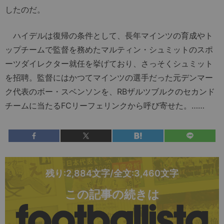
したのだ。
ハイデルは復帰の条件として、長年マインツの育成やト
ップチームで監督を務めたマルティン・シュミットのスポ
ーツダイレクター就任を挙げており、さっそくシュミット
を招聘。監督にはかつてマインツの選手だった元デンマー
ク代表のボー・スベンソンを、RBザルツブルクのセカンド
チームに当たるFCリーフェリンクから呼び寄せた。……
残り:2,884文字/全文:3,460文字
この記事の続きは