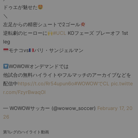
ドゥエが魅せた
＼
左足からの精密シュートで2ゴール
逆転劇のヒーローに
#UCL
KOフェーズ プレーオフ 1st
leg
モナコvs
パリ・サンジェルマン
WOWOWオンデマンドでは
他試合の無料ハイライトやフルマッチのアーカイブなどを
配信中
https://t.co/Rr54upun6o
#WOWOWでCL
pic.twitte
r.com/FzyrBwaqOl
— WOWOWサッカー (@wowow_soccer)
February 17, 20
26
第1レグのハイライト動画