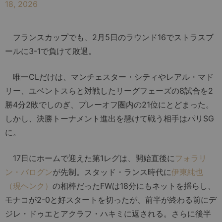
18, 2026
フランスカップでも、2月5日のラウンド16でストラスブ
ールに3-1で負けて敗退。
唯一CLだけは、マンチェスター・シティやレアル・マド
リー、ユベントスらと対戦したリーグフェーズの8試合を2
勝4分2敗でしのぎ、プレーオフ圏内の21位にとどまった。
しかし、決勝トーナメント進出を懸けて戦う相手はパリSG
に。
17日にホームで迎えた第1レグは、開始直後に
フォラリ
ン・バログン
が先制。スタッド・ランス時代に
伊東純也
（現ヘンク）
の相棒だったFWは18分にもネットを揺らし、
モナコが2-0と好スタートを切ったが、前半が終わる前にデ
ジレ・ドゥエとアクラフ・ハキミに返される。さらに後半