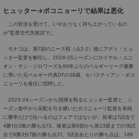
ヒュッター→ポコニョーリで結果は悪化
この状況を受けて、いやおうなく持ち上がっているの
が“監督交代失敗説”だ。
モナコは、第7節のニース戦（△2-2）後にアディ・ヒュ
ッター監督を解任し、2024-25シーズンにロイヤル・ユニ
オン・サン・ジロワーズを90年ぶりのベルギーリーグ優勝
に導いた元ベルギー代表DFの38歳、セバスティアン・ポコ
ニョーリを後任に招聘した。
2023-24シーズンから指揮を執るヒュッター監督と、シ
ーズン途中から采配を引き継いだポコニョーリ監督を単純
に勝率だけで比べるのはフェアではないが、前者は7試合で
4勝1分2敗の勝ち点13。後者は第8節から第23節までの16試
合で6勝3分7敗の勝ち点21。1試合あたりの勝ち点は、1.86