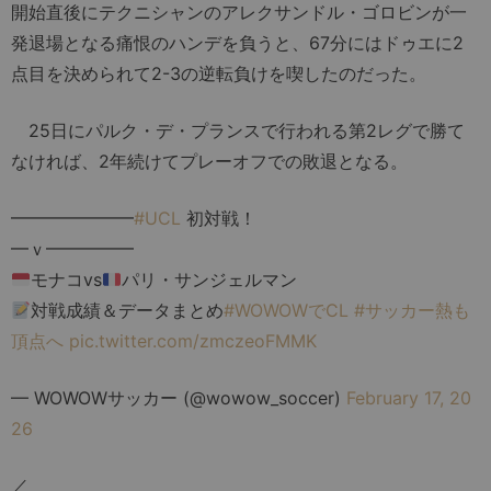
開始直後にテクニシャンのアレクサンドル・ゴロビンが一
発退場となる痛恨のハンデを負うと、67分にはドゥエに2
点目を決められて2-3の逆転負けを喫したのだった。
25日にパルク・デ・プランスで行われる第2レグで勝て
なければ、2年続けてプレーオフでの敗退となる。
━━━━━━━
#UCL
初対戦！
━ｖ━━━━━
モナコvs
パリ・サンジェルマン
対戦成績＆データまとめ
#WOWOWでCL
#サッカー熱も
頂点へ
pic.twitter.com/zmczeoFMMK
— WOWOWサッカー (@wowow_soccer)
February 17, 20
26
／