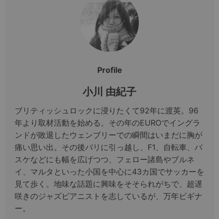
Profile
小川 由紀子
ブリティッシュロックに浸りたくて92年に渡英。96
年より取材活動を始める。その年のEUROでイングラ
ンドが敗退したウェンブリーでの瞬間はいまだに胸が
痛い思い出。その後パリに引っ越し、F1、自転車、バ
スケなどにも幅を広げつつ、フェロー諸島やブルネ
イ、マルタといった小国を中心に43カ国でサッカーを
見て歩く。地味な話題に興味をそそられがちで、超遅
咲きのジャズピアニストを志しているが、万年ビギナ
ー。