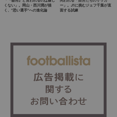
「『器用』と言われるのは嬉し
問われる「自分たちのサッカ
くない」。岡山・西川潤が描
ー」。J1に挑むジェフ千葉が直
く、"恐い選手"への進化論
面する試練