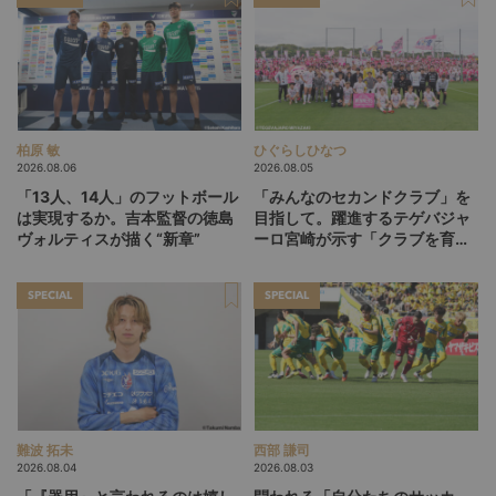
柏原 敏
ひぐらしひなつ
2026.08.06
2026.08.05
「13人、14人」のフットボール
「みんなのセカンドクラブ」を
は実現するか。吉本監督の徳島
目指して。躍進するテゲバジャ
ヴォルティスが描く“新章”
ーロ宮崎が示す「クラブを育て
る」という価値観
SPECIAL
SPECIAL
難波 拓未
西部 謙司
2026.08.04
2026.08.03