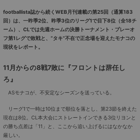
footballista誌から続くWEB月刊連載の第25回（通算183
回）は、一昨季2位、昨季3位のリーグ1で目下8位（全18チ
ーム）、CLでは先週ホームの決勝トーナメント・プレーオ
フ第1レグで敗戦と、“タキ”不在で正念場を迎えたモナコの
現状をレポート。
11
月からの
8
戦
7
敗に
『フロントは辞任し
ろ』
ASモナコが、不安定なシーズンを送っている。
リーグ1で一時は10位まで順位を落とし、第23節を終えた
現在は8位。CL本大会にストレートインできる3位リヨンと
の勝ち点差は「11」と、ここから追い上げるにはなかなか
厳しい。