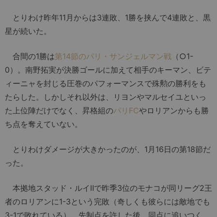
とりわけ昨年11月からは3連敗、1勝を挟んで4連敗と、黒
星が続いた。
合間の1勝は
第14節のパリ・サンジェルマン戦
（○1-
0）。南野拓実が決勝ゴールに加えて相手のキーマン、ビテ
ィーニャを封じる圧巻のパフォーマンスで殊勲の勝利をも
たらした。しかしそれ以外は、リヨンやマルセイユといっ
た上位陣だけでなく、昇格組の
パリFC
やロリアンからも勝
ち点を奪えていない。
とりわけダメージが大きかったのが、1月16日の第18節だ
った。
本拠地スタッド・ルイⅡで昨季3位のモナコが同リーグ2王
者のロリアンに1-3という完敗（奇しくも彼らには敵地でも
3-1で敗れている）。先制点を許した後、同点に追いつく