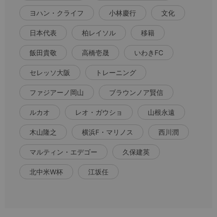
ヨハン・クライフ
小林慶行
文化
日本代表
柏レイソル
移籍
飯田貴敬
高橋壱晟
いわきFC
セレッソ大阪
トレーニング
ファジアーノ岡山
ブラウンノア賢信
ルカオ
レオ・ガウショ
山根永遠
木山隆之
横浜F・マリノス
西川潤
マルティン・エデゴー
久保建英
北中米W杯
江坂任