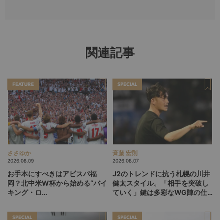
関連記事
FEATURE
SPECIAL
ささゆか
斉藤 宏則
2026.08.09
2026.08.07
お手本にすべきはアビスパ福
J2のトレンドに抗う札幌の川井
岡？北中米W杯から始める“バイ
健太スタイル。「相手を突破し
キング・ロ
ていく」鍵は多彩なWG陣の仕
ー”、“Wonderwall”の日本版を
掛け
探す旅
SPECIAL
SPECIAL