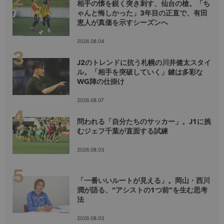
相手の懐を鋭く突き刺す、仙台の槍。「ち
ゃんと悔しかった」3年目の正直で、有田
恵人が真価を示すシーズンへ
2026.08.04
J2のトレンドに抗う札幌の川井健太スタイ
ル。「相手を突破していく」鍵は多彩な
WG陣の仕掛け
2026.08.07
問われる「自分たちのサッカー」。J1に挑
むジェフ千葉が直面する試練
2026.08.03
「一番いいルートが見える」。岡山・西川
潤が語る、“アシストの1つ前”を生む思考
法
2026.08.03