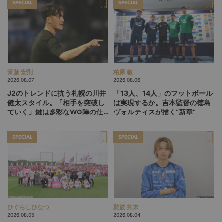
SPECIAL
SPECIAL
斉藤 宏則
柏原 敏
2026.08.07
2026.08.06
J2のトレンドに抗う札幌の川井
「13人、14人」のフットボール
健太スタイル。「相手を突破し
は実現するか。吉本監督の徳島
ていく」鍵は多彩なWG陣の仕
ヴォルティスが描く“新章”
掛け
SPECIAL
SPECIAL
ひぐらしひなつ
難波 拓未
2026.08.05
2026.08.04