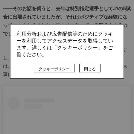
――そのお話を伺うと、去年は特別指定選手としてJ1の5試
合に出場されていましたが、それはポジティブな経験にな
っていますか？それとも足かせになっている部分もあるの
でしょうか？
利用分析および広告配信等のためにクッキ
ーを利用してアクセスデータを取得してい
ます。詳しくは「クッキーポリシー」をご
「どうしても比較されてしまうところはあると思います
覧ください。
し、自分の中でも『去年に比べて……』という1つの基準
は、良い意味でも悪い意味でも持っているので、そこは大
クッキーポリシー
閉じる
事にしていきたいです」