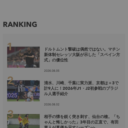
RANKING
ドルトムント撃破は偶然ではない。マチン
新体制セレッソ大阪が示した「スペイン方
式」の優位性
2026.08.05
清水、川崎、千葉に実力派、京都は＋3で
計9人に！2026年J1・J2初参戦のブラジ
ル人選手紹介
2026.08.02
相手の懐を鋭く突き刺す、仙台の槍。「ち
ゃんと悔しかった」3年目の正直で、有田
恵人が真価を示すシーズンへ