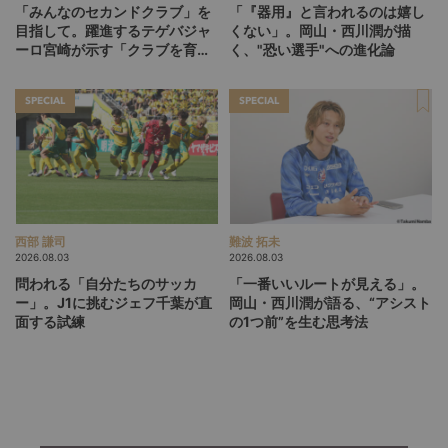
「みんなのセカンドクラブ」を
「『器用』と言われるのは嬉し
目指して。躍進するテゲバジャ
くない」。岡山・西川潤が描
ーロ宮崎が示す「クラブを育て
く、"恐い選手"への進化論
る」という価値観
SPECIAL
SPECIAL
西部 謙司
難波 拓未
2026.08.03
2026.08.03
問われる「自分たちのサッカ
「一番いいルートが見える」。
ー」。J1に挑むジェフ千葉が直
岡山・西川潤が語る、“アシスト
面する試練
の1つ前”を生む思考法