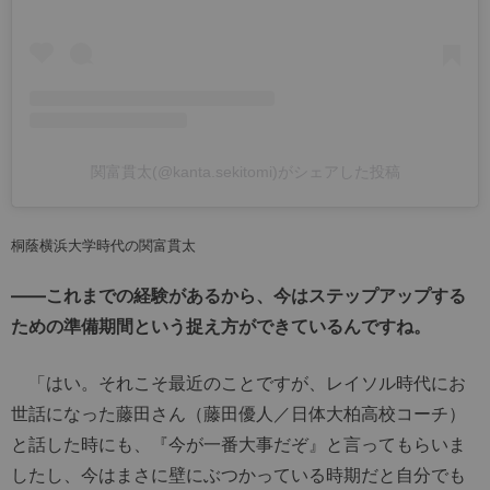
関富貫太(@kanta.sekitomi)がシェアした投稿
桐蔭横浜大学時代の関富貫太
――これまでの経験があるから、今はステップアップする
ための準備期間という捉え方ができているんですね。
「はい。それこそ最近のことですが、レイソル時代にお
世話になった藤田さん（藤田優人／日体大柏高校コーチ）
と話した時にも、『今が一番大事だぞ』と言ってもらいま
したし、今はまさに壁にぶつかっている時期だと自分でも