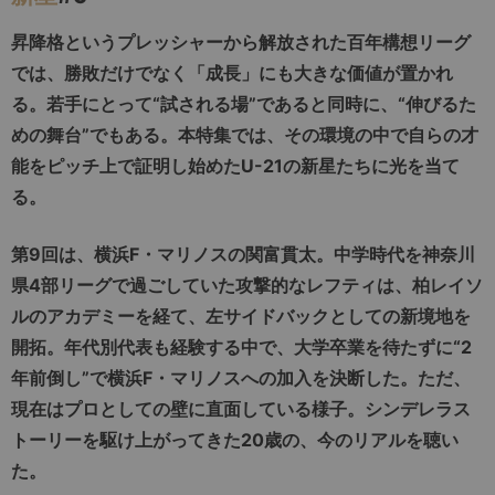
昇降格というプレッシャーから解放された百年構想リーグ
では、勝敗だけでなく「成長」にも大きな価値が置かれ
る。若手にとって“試される場”であると同時に、“伸びるた
めの舞台”でもある。本特集では、その環境の中で自らの才
能をピッチ上で証明し始めたU-21の新星たちに光を当て
る。
第9回は、横浜F・マリノスの関富貫太。中学時代を神奈川
県4部リーグで過ごしていた攻撃的なレフティは、柏レイソ
ルのアカデミーを経て、左サイドバックとしての新境地を
開拓。年代別代表も経験する中で、大学卒業を待たずに“2
年前倒し”で横浜F・マリノスへの加入を決断した。ただ、
現在はプロとしての壁に直面している様子。シンデレラス
トーリーを駆け上がってきた20歳の、今のリアルを聴い
た。