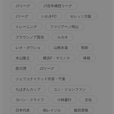
J1リーグ
J1百年構想リーグ
Jリーグ
いわきFC
セレッソ大阪
トレーニング
ファジアーノ岡山
ブラウンノア賢信
ルカオ
レオ・ガウショ
山根永遠
戦術
木山隆之
横浜F・マリノス
移籍
西川潤
J2リーグ
ジェフユナイテッド市原・千葉
ちばぎんカップ
ユン・ジョンファン
ヨハン・クライフ
小林慶行
文化
日本代表
柏レイソル
飯田貴敬