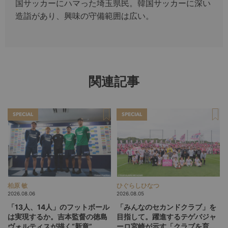
国サッカーにハマった埼玉県民。韓国サッカーに深い
造詣があり、興味の守備範囲は広い。
関連記事
SPECIAL
SPECIAL
柏原 敏
ひぐらしひなつ
2026.08.06
2026.08.05
「13人、14人」のフットボール
「みんなのセカンドクラブ」を
は実現するか。吉本監督の徳島
目指して。躍進するテゲバジャ
ヴォルティスが描く“新章”
ーロ宮崎が示す「クラブを育て