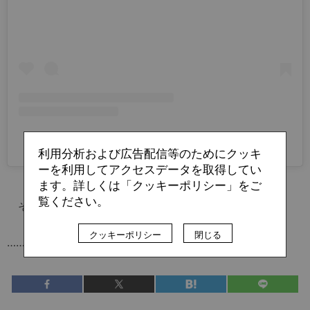
NARATESORO(@naratesoro.official)がシェアした投稿
利用分析および広告配信等のためにクッキ
ーを利用してアクセスデータを取得してい
ます。詳しくは「クッキーポリシー」をご
覧ください。
そんな尹に大きな転機が訪れる。
クッキーポリシー
閉じる
……