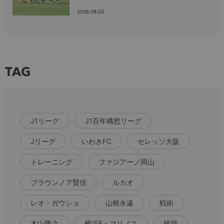
2026.08.03
TAG
J1リーグ
J1百年構想リーグ
Jリーグ
いわきFC
セレッソ大阪
トレーニング
ファジアーノ岡山
ブラウンノア賢信
ルカオ
レオ・ガウショ
山根永遠
戦術
木山隆之
横浜F・マリノス
移籍