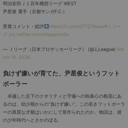
明治安田Ｊ１百年構想リーグ WEST
尹星俊 選手（京都サンガF.C.）
受賞コメント・総評
https://t.co/mq7TS74uqw
#Ｊリー
グ
pic.twitter.com/sVqaunmlSs
— Ｊリーグ（日本プロサッカーリーグ） (@J_League)
Ma
rch 19, 2026
負けず嫌いが育てた、尹星俊というフット
ボーラー
卓越した足下のクオリティと守備への執着心の根底にあ
るのは、幼少期からの“負けず嫌い”。この若きフットボーラ
ーの異質な才能はいかにして形作られたのか。物語は、彼
の少年時代へとさかのぼる。