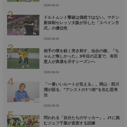
2026.08.02
ドルトムント撃破は偶然ではない。マチン
新体制セレッソ大阪が示した「スペイン方
式」の優位性
2026.08.05
相手の懐を鋭く突き刺す、仙台の槍。「ち
ゃんと悔しかった」3年目の正直で、有田
恵人が真価を示すシーズンへ
2026.08.04
「一番いいルートが見える」。岡山・西川
潤が語る、“アシストの1つ前”を生む思考
法
2026.08.03
問われる「自分たちのサッカー」。J1に挑
むジェフ千葉が直面する試練