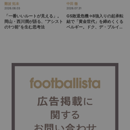
難波 拓未
中田 徹
2026.08.03
2026.07.31
「一番いいルートが見える」。
GS敗退危機→8強入りの起承転
岡山・西川潤が語る、“アシスト
結で「黄金世代」を締めくくる
の1つ前”を生む思考法
ベルギー。ドク、デ・ブルイネ
を下げて2点差を逆転したリュ
ディ・ガルシア劇場の裏側