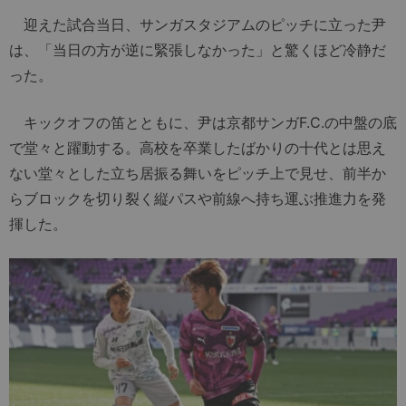
迎えた試合当日、サンガスタジアムのピッチに立った尹
は、「当日の方が逆に緊張しなかった」と驚くほど冷静だ
った。
キックオフの笛とともに、尹は京都サンガF.C.の中盤の底
で堂々と躍動する。高校を卒業したばかりの十代とは思え
ない堂々とした立ち居振る舞いをピッチ上で見せ、前半か
らブロックを切り裂く縦パスや前線へ持ち運ぶ推進力を発
揮した。