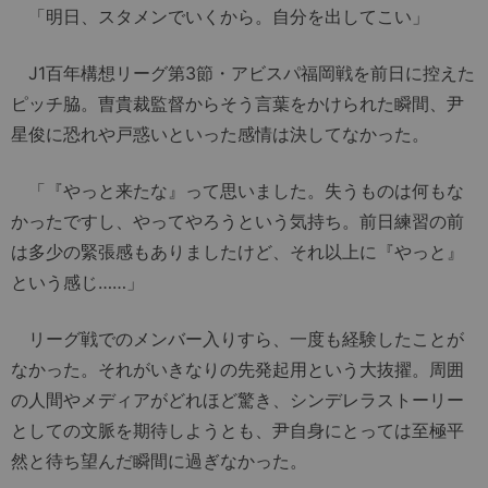
「明日、スタメンでいくから。自分を出してこい」
J1百年構想リーグ第3節・アビスパ福岡戦を前日に控えた
ピッチ脇。曺貴裁監督からそう言葉をかけられた瞬間、尹
星俊に恐れや戸惑いといった感情は決してなかった。
「『やっと来たな』って思いました。失うものは何もな
かったですし、やってやろうという気持ち。前日練習の前
は多少の緊張感もありましたけど、それ以上に『やっと』
という感じ……」
リーグ戦でのメンバー入りすら、一度も経験したことが
なかった。それがいきなりの先発起用という大抜擢。周囲
の人間やメディアがどれほど驚き、シンデレラストーリー
としての文脈を期待しようとも、尹自身にとっては至極平
然と待ち望んだ瞬間に過ぎなかった。