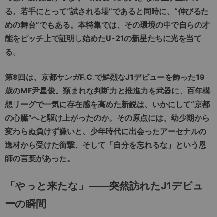
る。若手にとって“試される場”であると同時に、“伸びるた
めの舞台”でもある。本特集では、その環境の中で自らの才
能をピッチ上で証明し始めたU-21の新星たちに光を当て
る。
第8回は、京都サンガF.C.で鮮烈なJ1デビューを飾った19
歳のMF尹星俊。類まれな判断力と推進力を武器に、百年構
想リーグで一気に存在感を高めた新鋭は、いかにして“京都
の心臓”へと駆け上がったのか。その原点には、幼少期から
変わらぬ負けず嫌いと、少年時代に出会ったアーセナルの
逸材から受けた衝撃、そして「自分を忘れるな」という恩
師の言葉があった。
「やっと来たな」――突然訪れたJ1デビュ
ーの瞬間