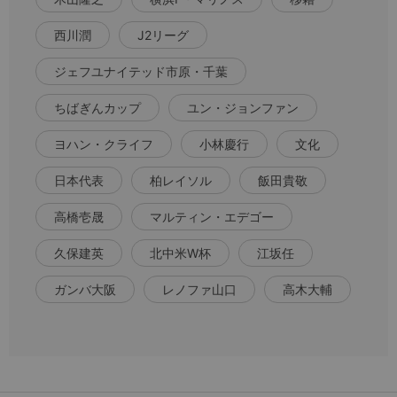
西川潤
J2リーグ
ジェフユナイテッド市原・千葉
ちばぎんカップ
ユン・ジョンファン
ヨハン・クライフ
小林慶行
文化
日本代表
柏レイソル
飯田貴敬
高橋壱晟
マルティン・エデゴー
久保建英
北中米W杯
江坂任
ガンバ大阪
レノファ山口
高木大輔