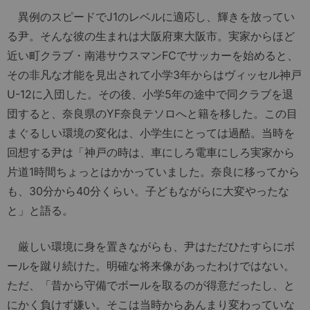
異例のスピードでJ1のレベルに適応し、輝きを放ってい
る尹。そんな彼の生まれは大阪府東大阪市。実家からほど
近い町クラブ・南港サウスマンFCでサッカーを始めると、
その非凡な才能を見出されて小学3年からはヴィッセル神戸
U-12に入団した。その後、小学5年の途中で同クラブを退
団すると、奈良県のYF奈良テソロへと籍を移した。この目
まぐるしい環境の変化は、小学生にとっては過酷。当時を
回想する尹は「神戸の時は、車にしろ電車にしろ実家から
片道1時間ちょっとはかかっていました。奈良に移ってから
も、30分から40分くらい。子どもながらに大変やったな
と」と語る。
厳しい環境に身を置きながらも、尹はただひたすらにボ
ールを蹴り続けた。明確な将来像があったわけではない。
ただ、「昔から守備でボールを取るのが得意だったし、と
にかく負けず嫌い。そこは当時からあんまり変わっていな