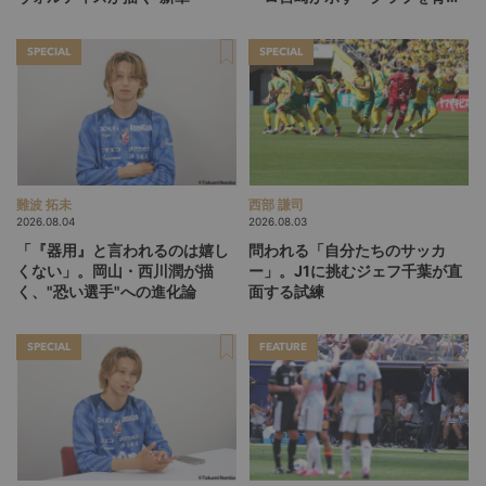
る」という価値観
SPECIAL
SPECIAL
難波 拓未
西部 謙司
2026.08.04
2026.08.03
「『器用』と言われるのは嬉し
問われる「自分たちのサッカ
くない」。岡山・西川潤が描
ー」。J1に挑むジェフ千葉が直
く、"恐い選手"への進化論
面する試練
SPECIAL
FEATURE