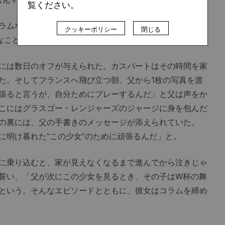
覧ください。
ラムなのだが、そこはやはりW杯選手である。今回出場す
クッキーポリシー
閉じる
々なことを犠牲にしてきたサッカー少女なのだ。
には数日のオフが与えられた。カスバートはその時間を家
た。そしてフランスへ飛び立つ朝、父から1枚の写真を渡
張ると言うが、自分ためにプレーするんだ」と父は声をか
こにはグラスゴー・レンジャーズのジャージに身を包んだ
の裏には、父の手書きのメッセージが添えられていた。
に明け暮れた“この少女”のために頑張るんだ」と。
に乗り込むと、家が見えなくなるまで進んでから泣きじゃ
誓い、「父が次にこの少女を見るとき、その子はW杯の舞
という。そんなエピソードとともに、彼女はコラムを締め