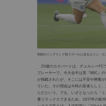
初戦のイングランド戦でゴールに迫るエリン・カ
20歳のカスバートは、チェルシーFC
プレーヤーで、今大会中は英『BBC』
が掲載されたが、そこには不安や興奮が
ていた。その理由は今時の若者らしく、大
らだという。でも、いざとなったら「く
番リラックスできるため、2017年の
ックスで言えば、入浴剤用に「20kg