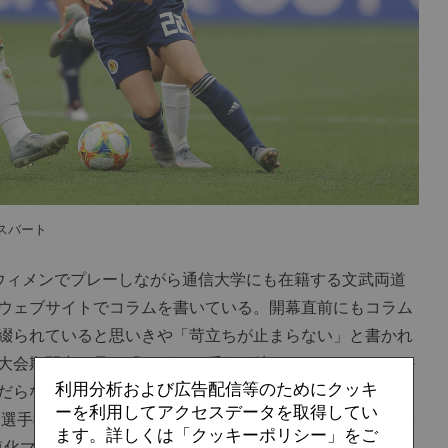
スバート
ウィメンでプレーしながら通信大学にも在籍する文武両道
のウェブサイトでコラムを書いている。開幕直前にもコラム
綴られていると思いきや「苛立ちが止まらない」と書かれ
会期間中に見る「Netflixの番組が決まっていない！」か
利用分析および広告配信等のためにクッキ
だらない」けど恋愛リアリティーショーを見るそうだ。一
ーを利用してアクセスデータを取得してい
欧州選手権ではチーム全員でハマったのだとか。それからリラ
ます。詳しくは「クッキーポリシー」をご
も塩化マグネシウム」を持ち込んでいるそうだ。