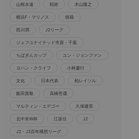
山根永遠
戦術
木山隆之
横浜F・マリノス
移籍
西川潤
J2リーグ
ジェフユナイテッド市原・千葉
ちばぎんカップ
ユン・ジョンファン
ヨハン・クライフ
小林慶行
文化
日本代表
柏レイソル
飯田貴敬
高橋壱晟
マルティン・エデゴー
久保建英
北中米W杯
江坂任
J2
J2・J3百年構想リーグ