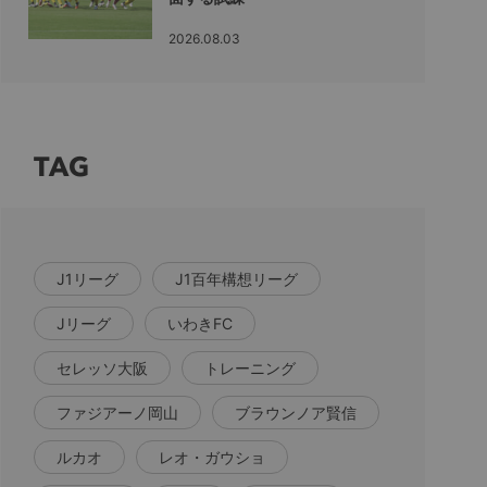
2026.08.03
TAG
J1リーグ
J1百年構想リーグ
Jリーグ
いわきFC
セレッソ大阪
トレーニング
ファジアーノ岡山
ブラウンノア賢信
ルカオ
レオ・ガウショ