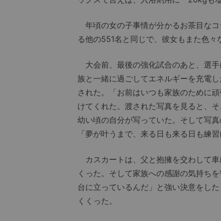
年頃の女の子事情が分かるお茶目なコ
る他の551名と同じで、彼女もまた色
大会前、最後の強化試合のあと、選手
族と一緒に過ごしてエネルギーを充電し
された。「お前はいつも家族のために頑
けてくれた。渡された写真を見ると、そ
幼い頃の自分が写っていた。そして写真
「夢が叶うまで、来る日も来る日も練習
カスカートは、父と抱擁を交わして車
くった。そして家族への感謝の気持ちを
台に立っているんだ」と強い決意をした
くくった。