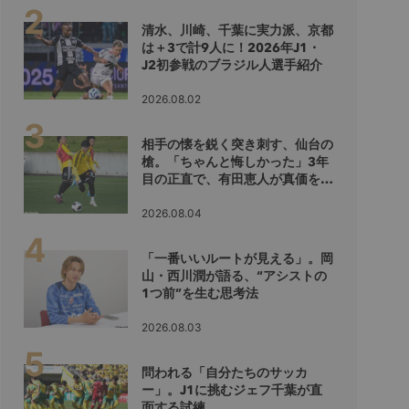
清水、川崎、千葉に実力派、京都
は＋3で計9人に！2026年J1・
J2初参戦のブラジル人選手紹介
2026.08.02
相手の懐を鋭く突き刺す、仙台の
槍。「ちゃんと悔しかった」3年
目の正直で、有田恵人が真価を示
すシーズンへ
2026.08.04
「一番いいルートが見える」。岡
山・西川潤が語る、“アシストの
1つ前”を生む思考法
2026.08.03
問われる「自分たちのサッカ
ー」。J1に挑むジェフ千葉が直
面する試練