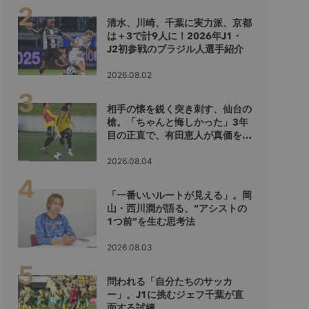
清水、川崎、千葉に実力派、京都
は＋3で計9人に！2026年J1・
J2初参戦のブラジル人選手紹介
2026.08.02
相手の懐を鋭く突き刺す、仙台の
槍。「ちゃんと悔しかった」3年
目の正直で、有田恵人が真価を示
すシーズンへ
2026.08.04
「一番いいルートが見える」。岡
山・西川潤が語る、“アシストの
1つ前”を生む思考法
2026.08.03
問われる「自分たちのサッカ
ー」。J1に挑むジェフ千葉が直
面する試練