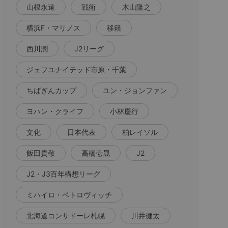
山根永遠
戦術
木山隆之
横浜F・マリノス
移籍
西川潤
J2リーグ
ジェフユナイテッド市原・千葉
ちばぎんカップ
ユン・ジョンファン
ヨハン・クライフ
小林慶行
文化
日本代表
柏レイソル
飯田貴敬
高橋壱晟
J2
J2・J3百年構想リーグ
ミハイロ・ペトロヴィッチ
北海道コンサドーレ札幌
川井健太