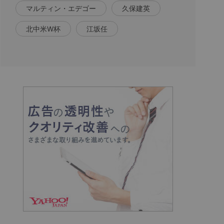
マルティン・エデゴー
久保建英
北中米W杯
江坂任