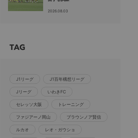
2026.08.03
TAG
J1リーグ
J1百年構想リーグ
Jリーグ
いわきFC
セレッソ大阪
トレーニング
ファジアーノ岡山
ブラウンノア賢信
ルカオ
レオ・ガウショ