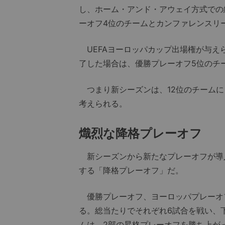
し、ホーム・アンド・アウェイ方式での
ーオフ4位のチームとカンファレンスリ
UEFAヨーロッパカップ出場権が与え
了した場合は、優勝プレーオフ5位のチ
つまり新シーズンは、12位のチームに
考えられる。
熾烈な降格プレーオフ
新シーズンから新たなプレーオフが導入
する「降格プレーオフ」だ。
優勝プレーオフ、ヨーロッパプレーオ
る。総当たりでそれぞれ6試合を戦い、下
ムは、2部の昇格プレーオフを勝ち上が