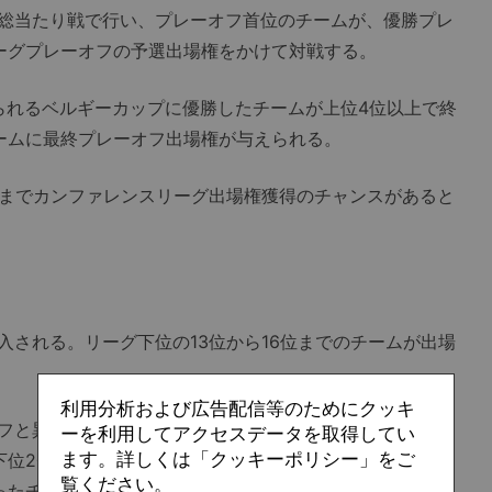
総当たり戦で行い、プレーオフ首位のチームが、優勝プレ
ーグプレーオフの予選出場権をかけて対戦する。
られるベルギーカップに優勝したチームが上位4位以上で終
ームに最終プレーオフ出場権が与えられる。
までカンファレンスリーグ出場権獲得のチャンスがあると
される。リーグ下位の13位から16位までのチームが出場
利用分析および広告配信等のためにクッキ
フと異なり、レギュラーシーズンの勝ち点でスタートす
ーを利用してアクセスデータを取得してい
ます。詳しくは「クッキーポリシー」をご
位2チームが2部に降格する。そして15位で終了したチー
覧ください。
ったチームと入れ替え戦で対戦する。つまり、最大3チーム