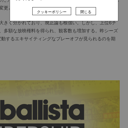
変更となった。
クッキーポリシー
閉じる
大きく分かれており、廃止論も根強い。しかし、上位6チ
、多額な放映権料を得られ、観客数も増加する。昨シーズ
変動するエキサイティングなプレーオフが見られるのを期