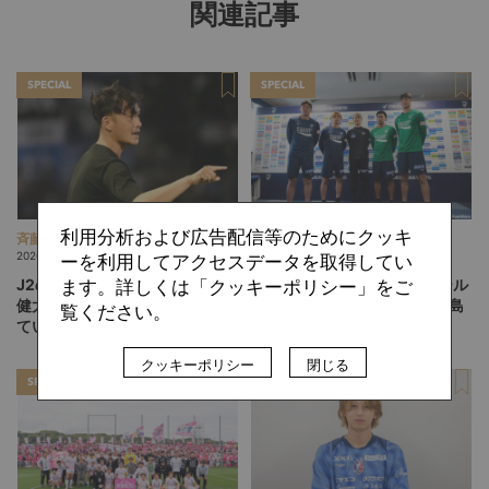
関連記事
SPECIAL
SPECIAL
利用分析および広告配信等のためにクッキ
斉藤 宏則
柏原 敏
2026.08.07
2026.08.06
ーを利用してアクセスデータを取得してい
J2のトレンドに抗う札幌の川井
「13人、14人」のフットボール
ます。詳しくは「クッキーポリシー」をご
健太スタイル。「相手を突破し
は実現するか。吉本監督の徳島
覧ください。
ていく」鍵は多彩なWG陣の仕
ヴォルティスが描く“新章”
掛け
クッキーポリシー
閉じる
SPECIAL
SPECIAL