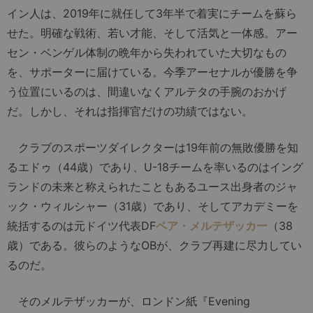
イン人は、2019年に就任して3年半で着実にチームを蘇ら
せた。明確な戦術、若い才能、そして活気と一体感。アー
セン・ベンゲル体制の晩年から失われていた大切なもの
を、サポーターに届けている。今季アーセナルが優勝を争
う位置にいるのは、間違いなくアルテタの手腕のおかげ
だ。しかし、それは指揮官だけの功績ではない。
クラブのスポーツダイレクターは19年前の無敗優勝を知
るエドゥ（44歳）であり、U-18チームを率いるのはイング
ランドの未来と称えられたこともあるユース出身者のジャ
ック・ウィルシャー（31歳）であり、そしてアカデミーを
統括するのは元ドイツ代表DF
ペア・メルテザッカー
（38
歳）である。彼らのようなOBが、クラブ再建に尽力してい
るのだ。
そのメルテザッカーが、ロンドン紙『Evening