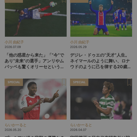
小川 由紀子
小川 由紀子
2026.07.09
2026.05.29
「他の惑星から来た」「“今”で
デジレ・ドゥエの“天才”人生。
あり“未来”の選手」アンリやム
ネイマールのように舞い、ロナ
バッペも驚くオリーセというフ
ウドのように己を律する20歳
ランスの新怪物
が、パリSGをCL連覇に導くか
SPECIAL
SPECIAL
らいかーると
らいかーると
2026.05.20
2026.04.07