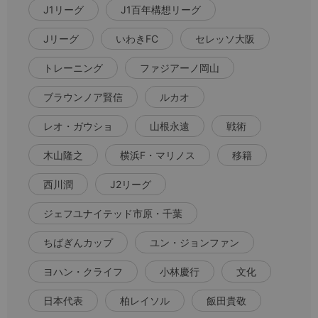
J1リーグ
J1百年構想リーグ
Jリーグ
いわきFC
セレッソ大阪
トレーニング
ファジアーノ岡山
ブラウンノア賢信
ルカオ
レオ・ガウショ
山根永遠
戦術
木山隆之
横浜F・マリノス
移籍
西川潤
J2リーグ
ジェフユナイテッド市原・千葉
ちばぎんカップ
ユン・ジョンファン
ヨハン・クライフ
小林慶行
文化
日本代表
柏レイソル
飯田貴敬