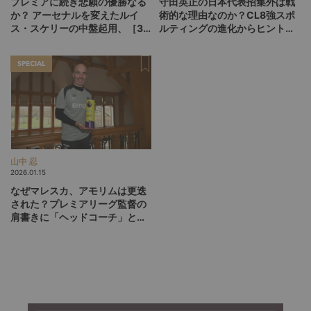
プレミアに続き悲願の優勝なる
守田英正の日本代表招集外は戦
か？ アーセナルを変えたルイ
術的な理由なのか？CL8強スポ
ス・スケリーの中盤起用、［3-
ルティングの進化からヒントを
1-5-1］が広げるCL決勝の選択
探る
肢
SPECIAL
山中 忍
2026.01.15
なぜマレスカ、アモリムは更迭
された？プレミアリーグ監督の
肩書きに「ヘッドコーチ」と
「マネージャー」が混在してい
る理由