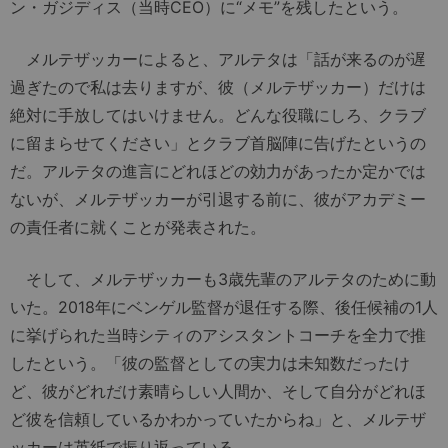
ン・ガジディス（当時CEO）に“メモ”を残したという。
メルテザッカーによると、アルテタは「話が来るのが遅
過ぎたので私は去りますが、彼（メルテザッカー）だけは
絶対に手放してはいけません。どんな役職にしろ、クラブ
に留まらせてください」とクラブ首脳陣に告げたというの
だ。アルテタの進言にどれほどの効力があったか定かでは
ないが、メルテザッカーが引退する前に、彼がアカデミー
の責任者に就くことが発表された。
そして、メルテザッカーも3歳先輩のアルテタのために動
いた。2018年にベンゲル監督が退任する際、後任候補の1人
に挙げられた当時シティのアシスタントコーチを全力で推
したという。「彼の監督としての実力は未知数だったけ
ど、彼がどれだけ素晴らしい人間か、そして自分がどれほ
ど彼を信頼しているかわかっていたからね」と、メルテザ
ッカーは英紙で振り返っている。