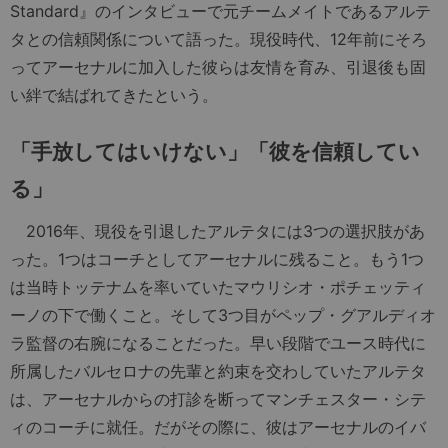
Standard』のインタビューで元チームメイトであるアルテ
タとの信頼関係について語った。現役時代、12年前にそろ
ってアーセナルに加入した彼らは友情を育み、引退後も固
い絆で結ばれてきたという。
「手放してはいけない」「彼を信頼してい
る」
2016年、現役を引退したアルテタには3つの選択肢があ
った。1つはコーチとしてアーセナルに残ること。もう1つ
は当時トッテナムを率いていたマウリシオ・ポチェッティ
ーノの下で働くこと。そして3つ目がペップ・グアルディオ
ラ監督の右腕になることだった。早い段階でユース時代に
所属したバルセロナの先輩と約束を交わしていたアルテタ
は、アーセナルからの打診を断ってマンチェスター・シテ
ィのコーチに就任。だがその際に、彼はアーセナルのイバ