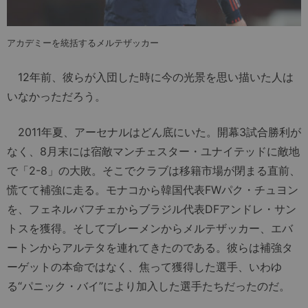
アカデミーを統括するメルテザッカー
12年前、彼らが入団した時に今の光景を思い描いた人は
いなかっただろう。
2011年夏、アーセナルはどん底にいた。開幕3試合勝利が
なく、8月末には宿敵マンチェスター・ユナイテッドに敵地
で「2-8」の大敗。そこでクラブは移籍市場が閉まる直前、
慌てて補強に走る。モナコから韓国代表FWパク・チュヨン
を、フェネルバフチェからブラジル代表DFアンドレ・サン
トスを獲得。そしてブレーメンからメルテザッカー、エバ
ートンからアルテタを連れてきたのである。彼らは補強タ
ーゲットの本命ではなく、焦って獲得した選手、いわゆ
る“パニック・バイ”により加入した選手たちだったのだ。