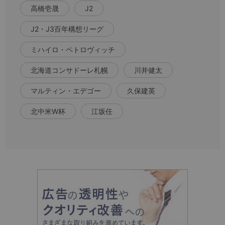
高橋壱晟
J2
J2・J3百年構想リーグ
ミハイロ・ペトロヴィッチ
北海道コンサドーレ札幌
川井健太
マルティン・エデゴー
久保建英
北中米W杯
江坂任