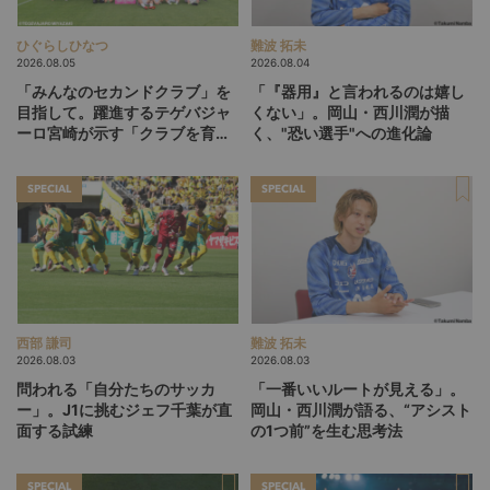
ひぐらしひなつ
難波 拓未
2026.08.05
2026.08.04
「みんなのセカンドクラブ」を
「『器用』と言われるのは嬉し
目指して。躍進するテゲバジャ
くない」。岡山・西川潤が描
ーロ宮崎が示す「クラブを育て
く、"恐い選手"への進化論
る」という価値観
SPECIAL
SPECIAL
西部 謙司
難波 拓未
2026.08.03
2026.08.03
問われる「自分たちのサッカ
「一番いいルートが見える」。
ー」。J1に挑むジェフ千葉が直
岡山・西川潤が語る、“アシスト
面する試練
の1つ前”を生む思考法
SPECIAL
SPECIAL