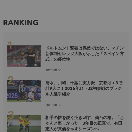
RANKING
ドルトムント撃破は偶然ではない。マチン
新体制セレッソ大阪が示した「スペイン方
式」の優位性
2026.08.05
清水、川崎、千葉に実力派、京都は＋3で
計9人に！2026年J1・J2初参戦のブラジ
ル人選手紹介
2026.08.02
相手の懐を鋭く突き刺す、仙台の槍。「ち
ゃんと悔しかった」3年目の正直で、有田
恵人が真価を示すシーズンへ