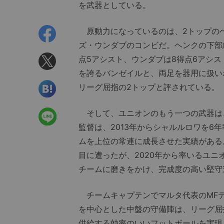
を武器としている。
原動力になっているのは、2トップのベ
ズ・ウンダブのコンビだ。ヘンクの下部
点5アシスト、ウンダブは8得点6アシ
を誇るバンゼイルと、両足を器用に扱い
リーグ屈指の2トップと評されている。
そして、ユニオンのもう一つの武器は
監督は、2013年からシャルルロワを6
ムを上位の常連に成長させた実績がある。
目に遭ったが、2020年から率いるユ
チームに磨きをかけ、完成度の高い堅守
チームキャプテンでマルタ代表のMFテ
を中心とした中盤の守備陣は、リーグ屈
供給する効率のいいフットボールを実現