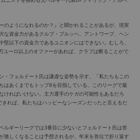
コラムニストを務める元ベルギー代表DFフィリップ・アルベ
ーのようになれるのか？』と聞かれることがあるが、現実
沢な資金力があるクルブ・ブルッヘ、アントワープ、ヘン
中堅以下の資金力であるユニオンにはできない。むしろ、
0万ユーロ以上のオファーがあれば、クラブは断ることがで
ン・フェルドート氏は謙虚な姿勢を示す。「私たちもこの
ちはあくまでもトップ8を目指している。このリーグで最
なければいけない。主力選手のケガの可能性もあるだろ
できれば、私たちはハッピーなシーズンだったと言えるだ
ベルギーリーグでは3番目に少ないとフェルドート氏は答
が激しくなることは予想されるが、年末を首位で折り返す