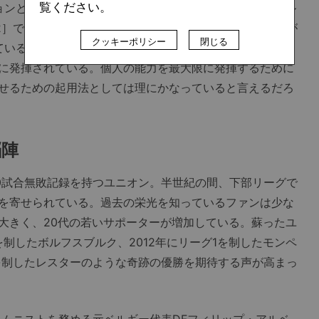
覧ください。
ョンとは言い難い。絶好調の2トップとリーグ屈指のボール
-2］ではシステム変更は現実的ではなく、三笘は守備機会が
クッキーポリシー
閉じる
ている。だが、ロングカウンターを大きな武器とするユニ
に発揮されている。個人の能力を最大限に発揮するために
せるための起用法としては理にかなっていると言えるだろ
脳陣
0試合無敗記録を持つユニオン。半世紀の間、下部リーグで
を寄せられている。過去の栄光を知っているファンは少な
大きく、20代の若いサポーターが増加している。蘇ったユ
を制したボルフスブルク、2012年にリーグ1を制したモンペ
グを制したレスターのような奇跡の優勝を期待する声が高まっ