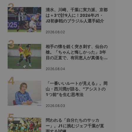
清水、川崎、千葉に実力派、京都
は＋3で計9人に！2026年J1・
J2初参戦のブラジル人選手紹介
2026.08.02
相手の懐を鋭く突き刺す、仙台の
槍。「ちゃんと悔しかった」3年
目の正直で、有田恵人が真価を示
すシーズンへ
2026.08.04
「一番いいルートが見える」。岡
山・西川潤が語る、“アシストの
1つ前”を生む思考法
2026.08.03
問われる「自分たちのサッカ
ー」。J1に挑むジェフ千葉が直
面する試練