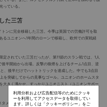
光っている。
した三笘
イトンに完全移籍した三笘。今季は英国での労働許可を取
あるユニオンへ1年間のローンで移籍し、欧州での実戦経
定されていた三笘だったが、第11節のスラン戦では、1人
開で後半開始から出場。反撃の狼煙を上げるチーム1点目、逆
目と、後半だけでハットトリックを達成した。中でも3点目
以上を突破してからの見事なゴール。ユニオンのホームスタ
を大きく沸かせ、すっかりユニオニスト（ユニオンサポー
利用分析および広告配信等のためにクッキ
ーを利用してアクセスデータを取得してい
スタメン。実際のところ、Jリーグを席巻した突破力と決定
ます。詳しくは「クッキーポリシー」をご