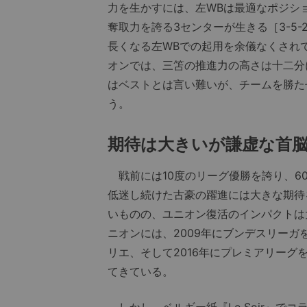
力を生かすには、左WBは最適なポジシ
奪取力を誇る3センターが生きる［3-5
長くなる左WBでの起用を余儀なくされ
オンでは、三笘の推進力の高さは十二分
はベストとは言い難いが、チームを勝た
う。
期待は大きいが謙虚な首
戦前には10度のリーグ優勝を誇り、6
低迷し続けた古豪の躍進には大きな期待
いものの、ユニオン復活のインパクトは
ニオンには、2009年にブンデスリーガ
リエ、そして2016年にプレミアリー
てきている。