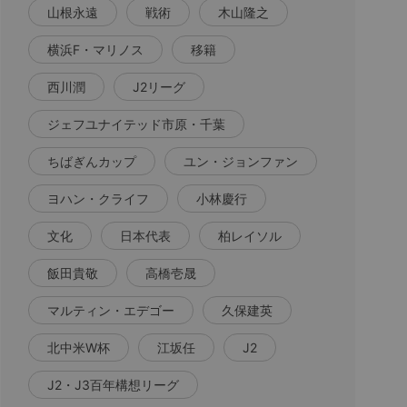
山根永遠
戦術
木山隆之
横浜F・マリノス
移籍
西川潤
J2リーグ
ジェフユナイテッド市原・千葉
ちばぎんカップ
ユン・ジョンファン
ヨハン・クライフ
小林慶行
文化
日本代表
柏レイソル
飯田貴敬
高橋壱晟
マルティン・エデゴー
久保建英
北中米W杯
江坂任
J2
J2・J3百年構想リーグ