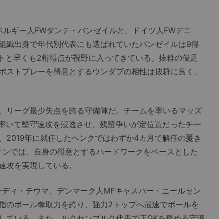
ルギー人FWダンテ・バンゼイルと、ドイツ人FWデニ
組織出身で年代別代表にも選ばれていたバンゼイルは9得
ストと早くも2桁得点が視野に入ってきている。抜群の俊足
ポストプレーを得意とするウンダブの相性は抜群に良く、
、リーグ最少失点を誇る守備陣だ。チームを率いるマッズ
年率いて堅守速攻を浸透させ、残留争いが定位置だったチー
2019年に就任したヘンクではわずか4カ月で解任の憂き
ニオンでは、自身の得意とするハードワークをベースとした
速攻を実現している。
ディ・テウマ、デンマーク人MFキャスパー・ニールセン
指のボール奪取力を誇り、強力2トップへ最速でボールを
している。また、ルクセンブルク代表で正GKを務める守護