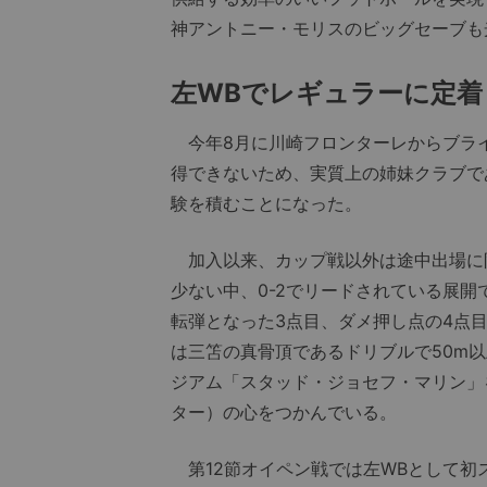
神アントニー・モリスのビッグセーブも
左WBでレギュラーに定着
今年8月に川崎フロンターレからブラ
得できないため、実質上の姉妹クラブで
験を積むことになった。
加入以来、カップ戦以外は途中出場に限
少ない中、0-2でリードされている展
転弾となった3点目、ダメ押し点の4点
は三笘の真骨頂であるドリブルで50m
ジアム「スタッド・ジョセフ・マリン」
ター）の心をつかんでいる。
第12節オイペン戦では左WBとして初