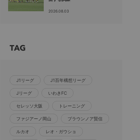
2026.08.03
TAG
J1リーグ
J1百年構想リーグ
Jリーグ
いわきFC
セレッソ大阪
トレーニング
ファジアーノ岡山
ブラウンノア賢信
ルカオ
レオ・ガウショ