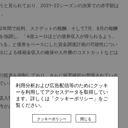
と見られており、2021−22シーズンの決算での赤字額は
う。
2年間で給料、スクデットの報酬、そして7月、8月の報酬
を強調し、「4億ユーロほどの債券収入が得られるよう、
たれる」と債券をベースにした資金調達計画の可能性につい
出による移籍金収入の確保や人件費のコストカットなどは
の投資を抑制しており、さらに経営破綻が危惧されている
ている影響もあって、資本増強などは望めない状態だ。
利用分析および広告配信等のためにクッキ
ーを利用してアクセスデータを取得してい
収入契約が修正されて価値の低下が発生しているが、今後
ます。詳しくは「クッキーポリシー」をご
覧ください。
性がある」などと将来の経営権譲渡の可能性について言及
クッキーポリシー
閉じる