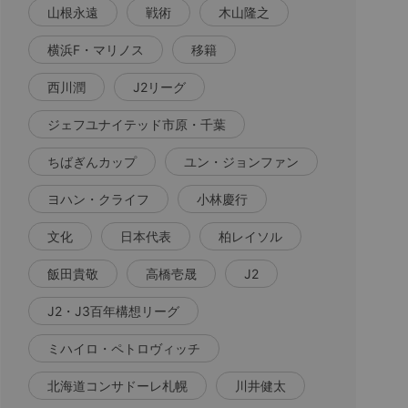
山根永遠
戦術
木山隆之
横浜F・マリノス
移籍
西川潤
J2リーグ
ジェフユナイテッド市原・千葉
ちばぎんカップ
ユン・ジョンファン
ヨハン・クライフ
小林慶行
文化
日本代表
柏レイソル
飯田貴敬
高橋壱晟
J2
J2・J3百年構想リーグ
ミハイロ・ペトロヴィッチ
北海道コンサドーレ札幌
川井健太