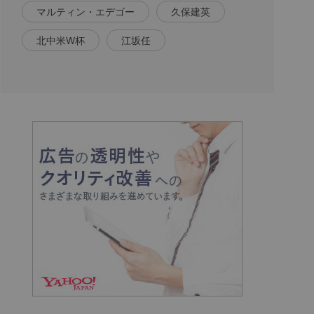
マルティン・エデゴー
久保建英
北中米W杯
江坂任