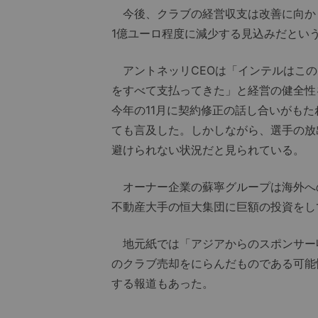
今後、クラブの経営収支は改善に向かう
1億ユーロ程度に減少する見込みだとい
アントネッリCEOは「インテルはこの
をすべて支払ってきた」と経営の健全性
今年の11月に契約修正の話し合いがも
ても言及した。しかしながら、選手の放
避けられない状況だと見られている。
オーナー企業の蘇寧グループは海外へ
不動産大手の恒大集団に巨額の投資をし
地元紙では「アジアからのスポンサー
のクラブ売却をにらんだものである可能
する報道もあった。