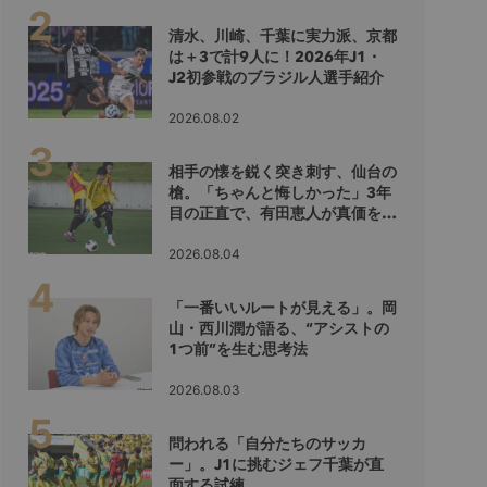
清水、川崎、千葉に実力派、京都
は＋3で計9人に！2026年J1・
J2初参戦のブラジル人選手紹介
2026.08.02
相手の懐を鋭く突き刺す、仙台の
槍。「ちゃんと悔しかった」3年
目の正直で、有田恵人が真価を示
すシーズンへ
2026.08.04
「一番いいルートが見える」。岡
山・西川潤が語る、“アシストの
1つ前”を生む思考法
2026.08.03
問われる「自分たちのサッカ
ー」。J1に挑むジェフ千葉が直
面する試練