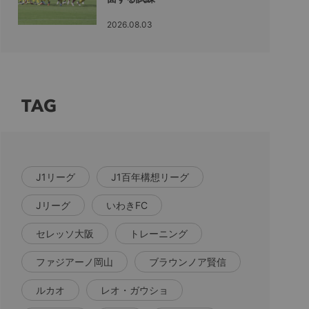
2026.08.03
TAG
J1リーグ
J1百年構想リーグ
Jリーグ
いわきFC
セレッソ大阪
トレーニング
ファジアーノ岡山
ブラウンノア賢信
ルカオ
レオ・ガウショ