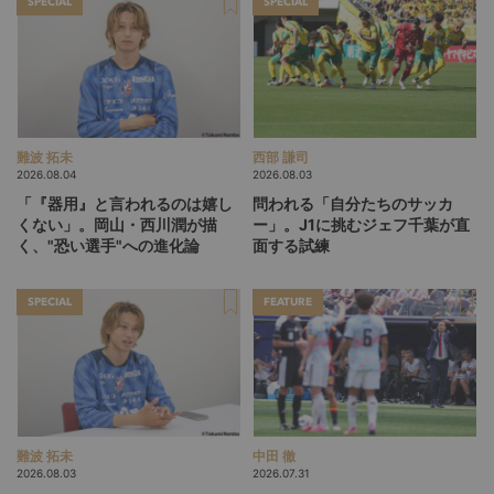
SPECIAL
SPECIAL
難波 拓未
西部 謙司
2026.08.04
2026.08.03
「『器用』と言われるのは嬉し
問われる「自分たちのサッカ
くない」。岡山・西川潤が描
ー」。J1に挑むジェフ千葉が直
く、"恐い選手"への進化論
面する試練
SPECIAL
FEATURE
難波 拓未
中田 徹
2026.08.03
2026.07.31