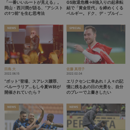
「一番いいルートが見える」。
GS敗退危機→8強入りの起承転
岡山・西川潤が語る、“アシスト
結で「黄金世代」を締めくくる
の1つ前”を生む思考法
ベルギー。ドク、デ・ブルイネ
を下げて2点差を逆転したリュ
ディ・ガルシア劇場の裏側
NEWS
SPECIAL
田島 大
佐藤 真理子
2022.06.15
2022.02.04
“ボット”登場、スアレス贖罪、
エリクセンに幸あれ！人々の記
ペルーラリア…もし今夏W杯が
憶に残るあの日の光景を、自分
開催されていたら？
のプレーで上書きしたい
NEWS
NEWS