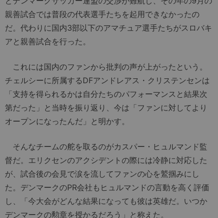
とデンマークサッカー連盟の交渉が難航し、その年の9月の
親善試合では普段の代表選手たちを起用できなかったの
だ。代わりに国内3部以下のアマチュア選手たちがスロバキ
アと親善試合を行った。
これには国内のファンから批判の声が上がったという。
チェルシーに所属するDFアンドレアス・クリステンセンは
「支持を得られるかは自分たちのパフォーマンスと結果次
第だった」と当時を振り返り、今は「ファンに対してより
オープンになったんだ」と明かす。
そんなチームの舵を取るのがカスパー・ヒュルマンド監
督だ。エリクセンのアクシデントの際には冷静に対応した
が、試合後の会見で涙を流してファンの心を鷲掴みにし
た。デンマークのPR会社もヒュルマンドの言動を高く評価
し、「今大会がどんな結果になっても彼は英雄だ。いつか
デンマークの勲章を授かるだろう」と称えた。