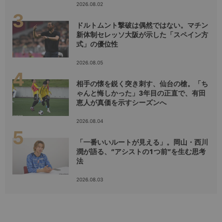
2026.08.02
ドルトムント撃破は偶然ではない。マチン
新体制セレッソ大阪が示した「スペイン方
式」の優位性
2026.08.05
相手の懐を鋭く突き刺す、仙台の槍。「ち
ゃんと悔しかった」3年目の正直で、有田
恵人が真価を示すシーズンへ
2026.08.04
「一番いいルートが見える」。岡山・西川
潤が語る、“アシストの1つ前”を生む思考
法
2026.08.03