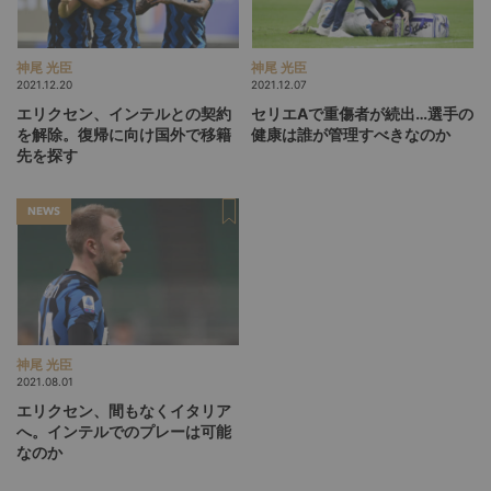
神尾 光臣
神尾 光臣
2021.12.20
2021.12.07
エリクセン、インテルとの契約
セリエAで重傷者が続出…選手の
を解除。復帰に向け国外で移籍
健康は誰が管理すべきなのか
先を探す
NEWS
神尾 光臣
2021.08.01
エリクセン、間もなくイタリア
へ。インテルでのプレーは可能
なのか