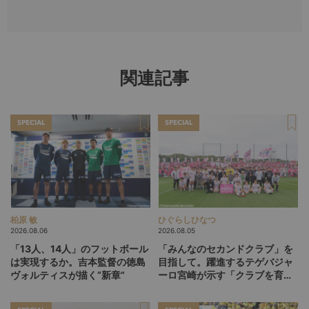
関連記事
SPECIAL
SPECIAL
柏原 敏
ひぐらしひなつ
2026.08.06
2026.08.05
「13人、14人」のフットボール
「みんなのセカンドクラブ」を
は実現するか。吉本監督の徳島
目指して。躍進するテゲバジャ
ヴォルティスが描く“新章”
ーロ宮崎が示す「クラブを育て
る」という価値観