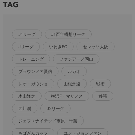
TAG
J1リーグ
J1百年構想リーグ
Jリーグ
いわきFC
セレッソ大阪
トレーニング
ファジアーノ岡山
ブラウンノア賢信
ルカオ
レオ・ガウショ
山根永遠
戦術
木山隆之
横浜F・マリノス
移籍
西川潤
J2リーグ
ジェフユナイテッド市原・千葉
ちばぎんカップ
ユン・ジョンファン