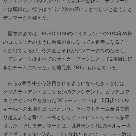
た
フィンランド
のマルック・カネルバ監督も「デンマーク
には脱帽だ。彼らは本当に2位の座にふさわしいと思う」と
デンマークを称えた。
国際大会では、EURO 2016のアイスランドや2014年W杯
のコスタリカのように台風の目になって人気者になるチー
ムが出てくるが、今大会はそれがデンマークなのだろう。
「デンマークはすべてのサッカーファンにとって2番目に好
きなチームになった」と地元紙『BT』も伝えている。
彼らが世界中から注目されるようになったきっかけは、
クリスティアン・エリクセンのアクシデント。ピッチ上で
エリクセンの命を救ったDFシモン・ケアは、5日後のベル
ギー戦への出場を迷ったという。それでもチーム全員で乗
り越えようと誓い、主将としてピッチに立ってチームを牽
引した。そしてデンマークは、世界ランク1位のベルギーを
ギリギリまで追い込む。1-2で敗れたものの、シュート数は