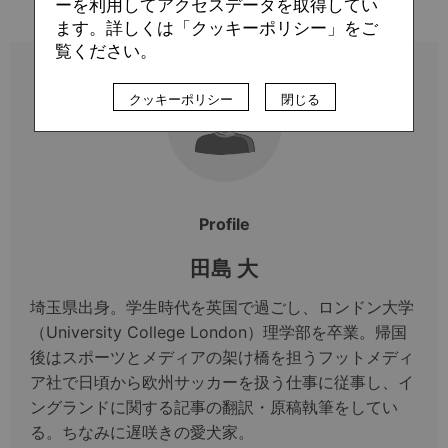
ーを利用してアクセスデータを取得してい
ます。詳しくは「クッキーポリシー」をご
覧ください。
クッキーポリシー
閉じる
Profile
田島 大
埼玉県出身。学生時代を英国で過ごし、ロンドン大学
（University College London）理学部を卒業。帰国
後はスポーツとメディアの架け橋を担うフットメディ
ア社で日頃から欧州サッカーを扱う仕事に従事し、イ
ングランドに関する記事の翻訳・原稿執筆をしてい
る。ちなみに遅咲きの愛犬家。