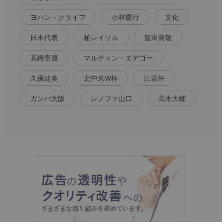
ヨハン・クライフ
小林慶行
文化
日本代表
柏レイソル
飯田貴敬
高橋壱晟
マルティン・エデゴー
久保建英
北中米W杯
江坂任
ガンバ大阪
レノファ山口
高木大輔