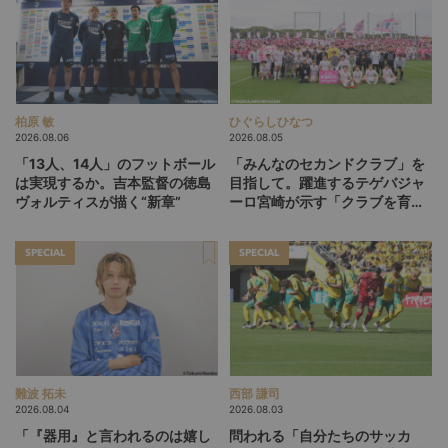
柏原 敏
ひぐらしひなつ
2026.08.06
2026.08.05
「13人、14人」のフットボール
「みんなのセカンドクラブ」を
は実現するか。吉本監督の徳島
目指して。躍進するテゲバジャ
ヴォルティスが描く“新章”
ーロ宮崎が示す「クラブを育て
る」という価値観
SPECIAL
SPECIAL
難波 拓未
西部 謙司
2026.08.04
2026.08.03
「『器用』と言われるのは嬉し
問われる「自分たちのサッカ