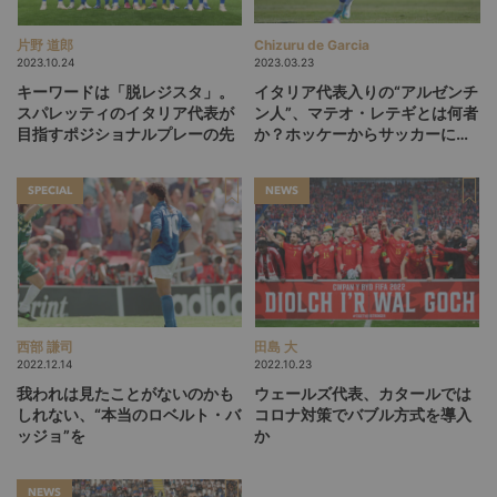
片野 道郎
Chizuru de Garcia
2023.10.24
2023.03.23
キーワードは「脱レジスタ」。
イタリア代表入りの“アルゼンチ
スパレッティのイタリア代表が
ン人”、マテオ・レテギとは何者
目指すポジショナルプレーの先
か？ホッケーからサッカーに転
身した異端児の物語
SPECIAL
NEWS
西部 謙司
田島 大
2022.12.14
2022.10.23
我われは見たことがないのかも
ウェールズ代表、カタールでは
しれない、“本当のロベルト・バ
コロナ対策でバブル方式を導入
ッジョ”を
か
NEWS