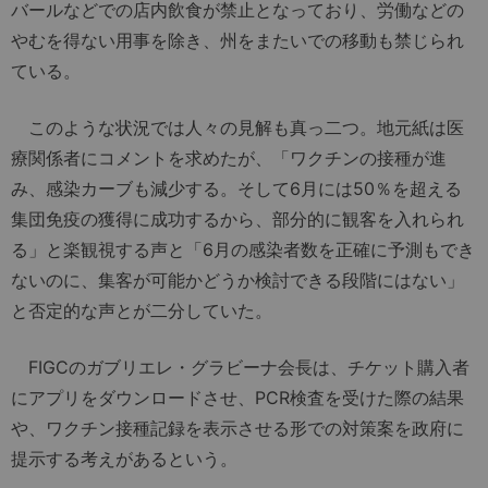
バールなどでの店内飲食が禁止となっており、労働などの
やむを得ない用事を除き、州をまたいでの移動も禁じられ
ている。
このような状況では人々の見解も真っ二つ。地元紙は医
療関係者にコメントを求めたが、「ワクチンの接種が進
み、感染カーブも減少する。そして6月には50％を超える
集団免疫の獲得に成功するから、部分的に観客を入れられ
る」と楽観視する声と「6月の感染者数を正確に予測もでき
ないのに、集客が可能かどうか検討できる段階にはない」
と否定的な声とが二分していた。
FIGCのガブリエレ・グラビーナ会長は、チケット購入者
にアプリをダウンロードさせ、PCR検査を受けた際の結果
や、ワクチン接種記録を表示させる形での対策案を政府に
提示する考えがあるという。