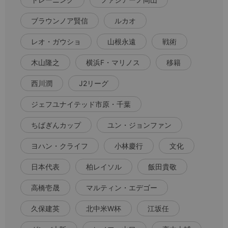
ブラウンノア賢信
ルカオ
レオ・ガウショ
山根永遠
戦術
木山隆之
横浜F・マリノス
移籍
西川潤
J2リーグ
ジェフユナイテッド市原・千葉
ちばぎんカップ
ユン・ジョンファン
ヨハン・クライフ
小林慶行
文化
日本代表
柏レイソル
飯田貴敬
高橋壱晟
マルティン・エデゴー
久保建英
北中米W杯
江坂任