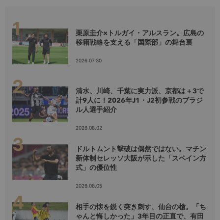
栗原圭介×トルガイ・アルスラン。広島の
移籍戦略を支える「国際部」の舞台裏
2026.07.30
清水、川崎、千葉に実力派、京都は＋3で
計9人に！2026年J1・J2初参戦のブラジ
ル人選手紹介
2026.08.02
ドルトムント撃破は偶然ではない。マチン
新体制セレッソ大阪が示した「スペイン方
式」の優位性
2026.08.05
相手の懐を鋭く突き刺す、仙台の槍。「ち
ゃんと悔しかった」3年目の正直で、有田