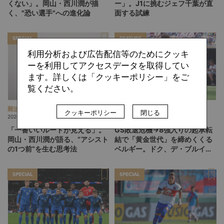
くない」。岡山・西川潤が描
ー」。J1に挑むジェフ千葉が直
く、"恐い選手"への進化論
面する試練
SPECIAL
FEATURE
利用分析および広告配信等のためにクッキ
ーを利用してアクセスデータを取得してい
ます。詳しくは「クッキーポリシー」をご
覧ください。
難波 拓未
中田 徹
クッキーポリシー
閉じる
2026.08.03
2026.07.31
「一番いいルートが見える」。
GS敗退危機→8強入りの起承転
岡山・西川潤が語る、“アシスト
結で「黄金世代」を締めくくる
の1つ前”を生む思考法
ベルギー。ドク、デ・ブルイネ
を下げて2点差を逆転したリュ
ディ・ガルシア劇場の裏側
SPECIAL
SPECIAL