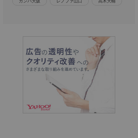
ガンバ大阪
レノファ山口
高木大輔