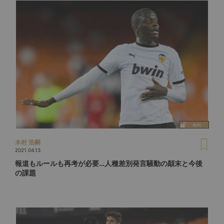
木村 浩嗣
2021.04.13
報道もルールも再考が必要…人種差別発言騒動の顛末と今後
の課題