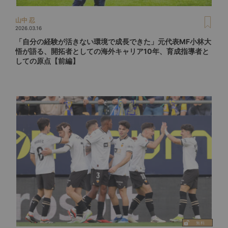
山中 忍
2026.03.16
「自分の経験が活きない環境で成長できた」元代表MF小林大
悟が語る、開拓者としての海外キャリア10年、育成指導者と
しての原点【前編】