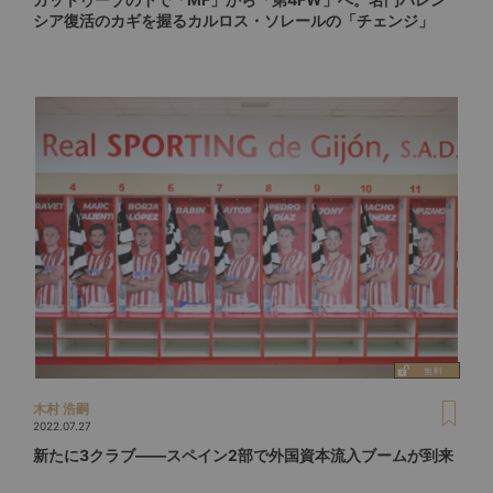
シア復活のカギを握るカルロス・ソレールの「チェンジ」
木村 浩嗣
2022.07.27
新たに3クラブ――スペイン2部で外国資本流入ブームが到来