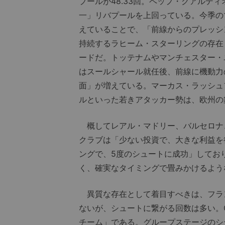
プールが48.33回。ペップ・グアルディ
一」リバプールを上回っている。今季の
えていることで、「前線からのプレッシ
持続するラヒーム・スターリングの存在
ードだ。トッテナムやマンチェスター・
はスールシャール就任後、前線に機動力
面」が増えている。マーカス・ラッシュ
ルといった若きアタッカー勢は、欧州の
概してレアル・マドリー、バルセロナ
クラブは「少ない投資で、大きな利益を
ングで、5度のシュートに成功」してお
く、確実なタイミングで畳みかけるよう
異質な存在として着目すべきは、フラ
ないが、シュートに繋がる回数は多い。
チーム」である。グループステージのシ