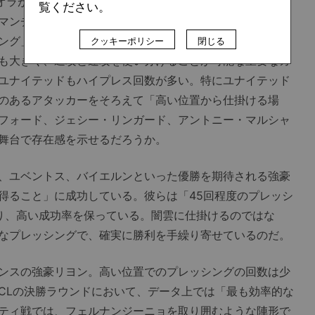
オラが率いるマンチェスター・シティが、49.98回で「唯
覧ください。
マンチェスター・シティはベルナルド・シルバの起用が増
ング」と「速攻へのシフト」が柔軟になっている。好調を
クッキーポリシー
閉じる
も大きく、遅攻と速攻を使い分けることが可能な重要なカ
ユナイテッドもハイプレス回数が多い。特にユナイテッド
のあるアタッカーをそろえて「高い位置から仕掛ける場
フォード、ジェシー・リンガード、アントニー・マルシャ
舞台で存在感を示せるだろうか。
、ユベントス、バイエルンといった優勝を期待される強豪
得ること」に成功している。彼らは「45回程度のプレッシ
り、高い成功率を保っている。闇雲に仕掛けるのではな
なプレッシングで、確実に勝利を手繰り寄せているのだ。
ンスの強豪リヨン。高い位置でのプレッシングの回数は少
CLの決勝ラウンドにおいて、データ上では「最も効率的な
ティ戦では、フェルナンジーニョを取り囲むような陣形で