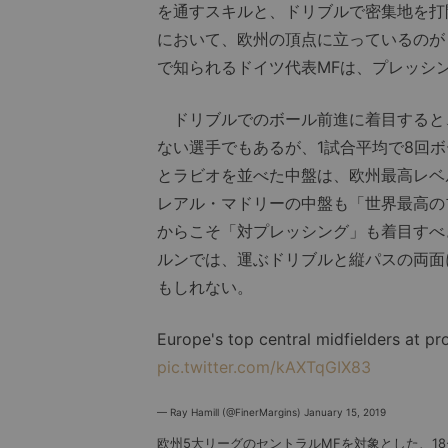
を通すスキルと、ドリブルで密集地を打
において、欧州の頂点に立っているのが
で知られるドイツ代表MFは、プレッシン
ドリブルでのボール前進に着目すると、
ない選手でもあるが、1試合平均で8回
とラビオを並べた中盤は、欧州最高レベ
レアル・マドリーの中盤も「世界最高の
からこそ「対プレッシング」も着目すべ
ルンでは、運ぶドリブルと縦パスの両面
もしれない。
Europe's top central midfielders at pr
pic.twitter.com/kAXTqGIX83
— Ray Hamill (@FinerMargins)
January 15, 2019
欧州5大リーグのセントラルMFを対象とした、1