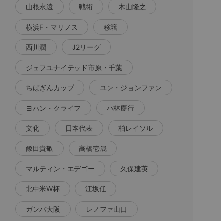
山根永遠
戦術
木山隆之
横浜F・マリノス
移籍
西川潤
J2リーグ
ジェフユナイテッド市原・千葉
ちばぎんカップ
ユン・ジョンファン
ヨハン・クライフ
小林慶行
文化
日本代表
柏レイソル
飯田貴敬
高橋壱晟
マルティン・エデゴー
久保建英
北中米W杯
江坂任
ガンバ大阪
レノファ山口