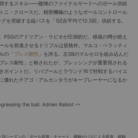
開するスキル――敵陣のファイナルサードへのボール供給
トニ・クロースだ。精密機械のようなボールコントロール
グを突破する縦パスを「1試合平均で12.3回」供給する。
PSGのアドリアン・ラビオが圧倒的だ。移籍の噂が絶え
ボールを前進させるドリブルは規格外。マルコ・ベラッティ
ルの「
プレス耐性
」を誇る。左SBのマルセロを組み込んだ
プレス耐性」と称されたが、プレッシングが重要視される
きポイントだ。リバプールとラウンド16で対戦するバイエ
に優れたチアゴ・アルカンタラがキープレーヤーになるか
ogressing the ball. Adrien Rabiot
8-19シーズンの「ボール前進」チャート。横軸がパスによる前進、縦軸