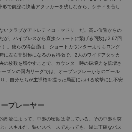
い陣形で前線に快速アタッカーを残しながら、シティを苦し
ないクラブがアトレティコ・マドリーだ。高い位置からの
だが、ハイプレスから直接シュートに繋げる回数は2.67回
ルト）。彼らの得点源は、ショートカウンターよりもロング
時に左右非対称になるのも特徴で、2人のワイドアタッカ
央の枚数を増やすことで、カウンター時の破壊力を倍増さ
9シーズンの国内リーグでは、オープンプレーからのゴール
ており、自分たちが主導権を握った局面における攻撃には不安
キープレーヤー
的潮流によって、中盤の密度は増している。その中盤を突
ぶ」スキルだ。狭いスペースであっても、縦に正確なパス