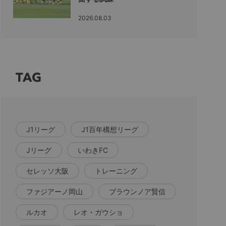
2026.08.03
TAG
J1リーグ
J1百年構想リーグ
Jリーグ
いわきFC
セレッソ大阪
トレーニング
ファジアーノ岡山
ブラウンノア賢信
ルカオ
レオ・ガウショ