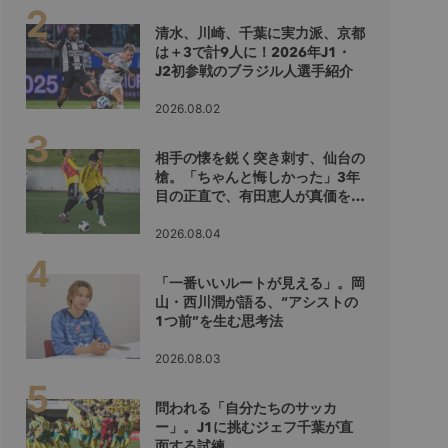
清水、川崎、千葉に実力派、京都
は＋3で計9人に！2026年J1・
J2初参戦のブラジル人選手紹介
2026.08.02
相手の懐を鋭く突き刺す、仙台の
槍。「ちゃんと悔しかった」3年
目の正直で、有田恵人が真価を示
すシーズンへ
2026.08.04
「一番いいルートが見える」。岡
山・西川潤が語る、“アシストの
1つ前”を生む思考法
2026.08.03
問われる「自分たちのサッカ
ー」。J1に挑むジェフ千葉が直
面する試練