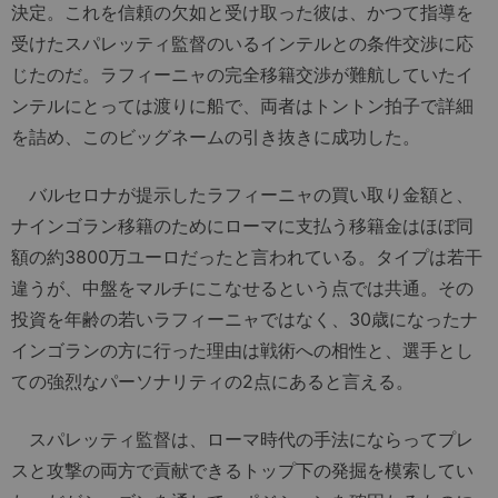
決定。これを信頼の欠如と受け取った彼は、かつて指導を
受けたスパレッティ監督のいるインテルとの条件交渉に応
じたのだ。ラフィーニャの完全移籍交渉が難航していたイ
ンテルにとっては渡りに船で、両者はトントン拍子で詳細
を詰め、このビッグネームの引き抜きに成功した。
バルセロナが提示したラフィーニャの買い取り金額と、
ナインゴラン移籍のためにローマに支払う移籍金はほぼ同
額の約3800万ユーロだったと言われている。タイプは若干
違うが、中盤をマルチにこなせるという点では共通。その
投資を年齢の若いラフィーニャではなく、30歳になったナ
インゴランの方に行った理由は戦術への相性と、選手とし
ての強烈なパーソナリティの2点にあると言える。
スパレッティ監督は、ローマ時代の手法にならってプレ
スと攻撃の両方で貢献できるトップ下の発掘を模索してい