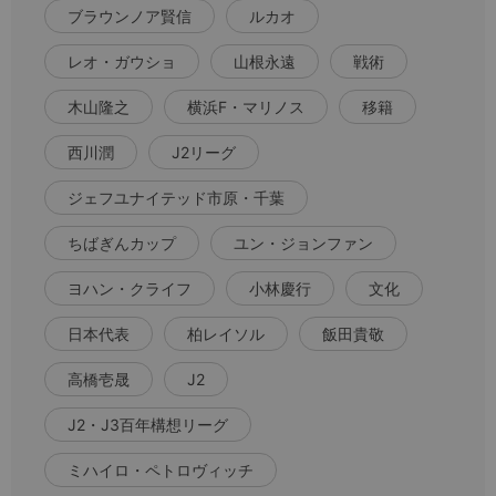
ブラウンノア賢信
ルカオ
レオ・ガウショ
山根永遠
戦術
木山隆之
横浜F・マリノス
移籍
西川潤
J2リーグ
ジェフユナイテッド市原・千葉
ちばぎんカップ
ユン・ジョンファン
ヨハン・クライフ
小林慶行
文化
日本代表
柏レイソル
飯田貴敬
高橋壱晟
J2
J2・J3百年構想リーグ
ミハイロ・ペトロヴィッチ