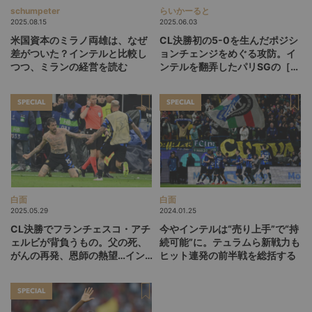
schumpeter
らいかーると
2025.08.15
2025.06.03
米国資本のミラノ両雄は、なぜ
CL決勝初の5-0を生んだポジシ
差がついた？インテルと比較し
ョンチェンジをめぐる攻防。イ
つつ、ミランの経営を読む
ンテルを翻弄したパリSGの［3-
1-6］を分析する
SPECIAL
SPECIAL
白面
白面
2025.05.29
2024.01.25
CL決勝でフランチェスコ・アチ
今やインテルは“売り上手”で“持
ェルビが背負うもの。父の死、
続可能”に。テュラムら新戦力も
がんの再発、恩師の熱望…イン
ヒット連発の前半戦を総括する
テルを支える37歳の不撓不屈の
生き様
SPECIAL