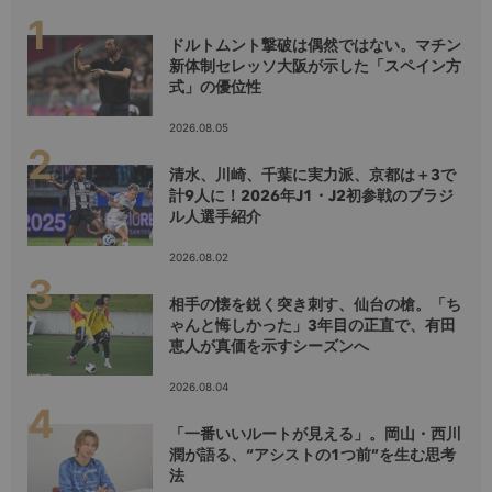
ドルトムント撃破は偶然ではない。マチン
新体制セレッソ大阪が示した「スペイン方
式」の優位性
2026.08.05
清水、川崎、千葉に実力派、京都は＋3で
計9人に！2026年J1・J2初参戦のブラジ
ル人選手紹介
2026.08.02
相手の懐を鋭く突き刺す、仙台の槍。「ち
ゃんと悔しかった」3年目の正直で、有田
恵人が真価を示すシーズンへ
2026.08.04
「一番いいルートが見える」。岡山・西川
潤が語る、“アシストの1つ前”を生む思考
法