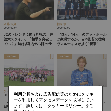
斉藤 宏則
柏原 敏
2026.08.07
2026.08.06
J2のトレンドに抗う札幌の川井
「13人、14人」のフットボール
健太スタイル。「相手を突破し
は実現するか。吉本監督の徳島
ていく」鍵は多彩なWG陣の仕
ヴォルティスが描く“新章”
掛け
SPECIAL
SPECIAL
ひぐらしひなつ
難波 拓未
利用分析および広告配信等のためにクッキ
2026.08.05
2026.08.04
ーを利用してアクセスデータを取得してい
「みんなのセカンドクラブ」を
「『器用』と言われるのは嬉し
ます。詳しくは「クッキーポリシー」をご
目指して。躍進するテゲバジャ
くない」。岡山・西川潤が描
ーロ宮崎が示す「クラブを育て
く、"恐い選手"への進化論