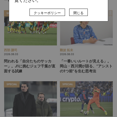
覧ください。
る」という価値観
クッキーポリシー
閉じる
SPECIAL
SPECIAL
西部 謙司
難波 拓未
2026.08.03
2026.08.03
問われる「自分たちのサッカ
「一番いいルートが見える」。
ー」。J1に挑むジェフ千葉が直
岡山・西川潤が語る、“アシスト
面する試練
の1つ前”を生む思考法
SPECIAL
SPECIAL