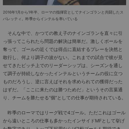
2016年1月から1年半、ローマの指揮官としてナインゴランと共闘したス
パレッティ。昨季からインテルを率いている
そんな中で、かつての教え子のナインゴランを直々に引
っ張ってこられたら問題の解決は簡単だ。激しくボールを
奪って、ゴールの近くでは得点に直結するプレーを決然と
敢行し、何より調子の波がない。これまでの試合で彼が見
せてきたピッチ上でのリーダーシップは、シーズンを通し
て調子が持続しなかったインテルというチームの役に立つ
ものだろうし、逆に言えばそれを求められての獲得だった
はずだ。「ここに来たのは勝つためだ」というその言葉通
り、チームを勝たせる“個”としての仕事が期待されている。
昨季のローマではリーグ戦で4ゴール。ただこれはゴール
から遠いところの仕事も多かったインサイドMFとして挙げ
た数字であり、トップ下起用ならば2桁ゴールも期待でき