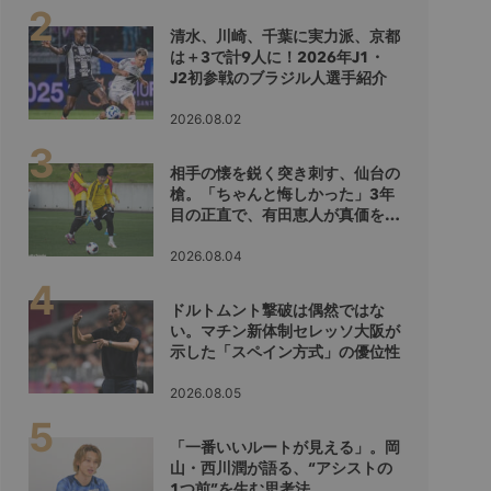
清水、川崎、千葉に実力派、京都
は＋3で計9人に！2026年J1・
J2初参戦のブラジル人選手紹介
2026.08.02
相手の懐を鋭く突き刺す、仙台の
槍。「ちゃんと悔しかった」3年
目の正直で、有田恵人が真価を示
すシーズンへ
2026.08.04
ドルトムント撃破は偶然ではな
い。マチン新体制セレッソ大阪が
示した「スペイン方式」の優位性
2026.08.05
「一番いいルートが見える」。岡
山・西川潤が語る、“アシストの
1つ前”を生む思考法