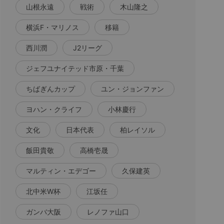
山根永遠
戦術
木山隆之
横浜F・マリノス
移籍
西川潤
J2リーグ
ジェフユナイテッド市原・千葉
ちばぎんカップ
ユン・ジョンファン
ヨハン・クライフ
小林慶行
文化
日本代表
柏レイソル
飯田貴敬
高橋壱晟
マルティン・エデゴー
久保建英
北中米W杯
江坂任
ガンバ大阪
レノファ山口