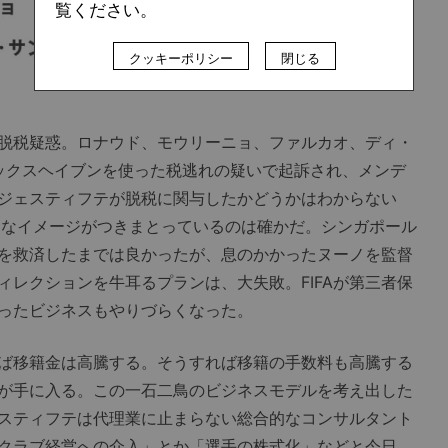
覧ください。
クッキーポリシー
閉じる
脱税疑惑。ロナウド、モウリーニョ、ファルカオ、ディ・
ックスヘイブンを使った税逃れの疑いで起訴され、メンデ
ジェスティフテが脱税に関与したかどうかはわからない
ィなイメージがつきまとっているのは確かだ。シンガポール
を救済したまでは良かったが、息のかかったヌーノを監督
レクションを牛耳るプランは、大失敗。FIFAが第三者保
ったビジネスもやりづらくなった。
ば移籍金は高騰する。そうすれば移籍の手数料も高騰する
が手に入る。この一石二鳥のビジネスモデルを考え出した
スティフテは代理業に止まらない総合的なコンサルタント
クラブ経営への介入」とか「選手の株式化」などと今日、