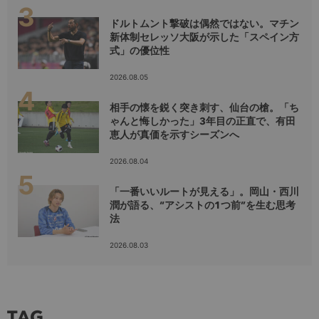
ドルトムント撃破は偶然ではない。マチン
新体制セレッソ大阪が示した「スペイン方
式」の優位性
2026.08.05
相手の懐を鋭く突き刺す、仙台の槍。「ち
ゃんと悔しかった」3年目の正直で、有田
恵人が真価を示すシーズンへ
2026.08.04
「一番いいルートが見える」。岡山・西川
潤が語る、“アシストの1つ前”を生む思考
法
2026.08.03
TAG