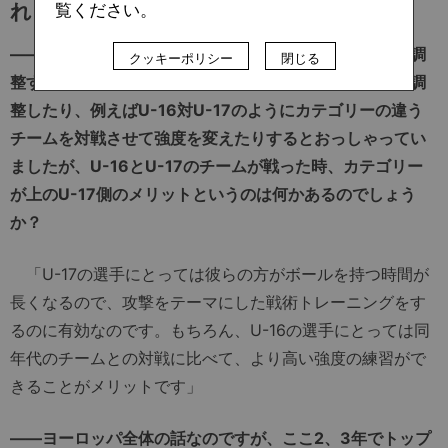
れるだろう
覧ください。
――講義を聞いてとても興味深かったのが練習の強度を調
クッキーポリシー
閉じる
整する方法です。エクササイズに参加する人数を変えて調
整したり、例えばU-16対U-17のようにカテゴリーの違う
チームを対戦させて強度を変えたりするとおっしゃってい
ましたが、U-16とU-17のチームが戦った時、カテゴリー
が上のU-17側のメリットというのは何かあるのでしょう
か？
「U-17の選手にとっては彼らの方がボールを持つ時間が
長くなるので、攻撃をテーマにした戦術トレーニングをす
るのに有効なのです。もちろん、U-16の選手にとっては同
年代のチームとの対戦に比べて、より高い強度の練習がで
きることがメリットです」
――ヨーロッパ全体の話なのですが、ここ2、3年でトップ