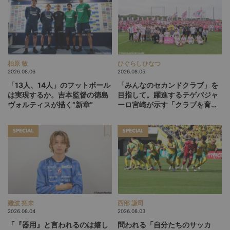
柏原 敏
ひぐらしひなつ
2026.08.06
2026.08.05
「13人、14人」のフットボール
「みんなのセカンドクラブ」を
は実現するか。吉本監督の徳島
目指して。躍進するテゲバジャ
ヴォルティスが描く“新章”
ーロ宮崎が示す「クラブを育て
る」という価値観
SPECIAL
SPECIAL
難波 拓未
西部 謙司
2026.08.04
2026.08.03
「『器用』と言われるのは嬉し
問われる「自分たちのサッカ