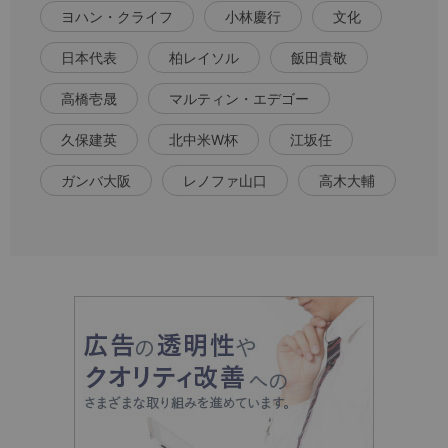
ヨハン・クライフ
小林慶行
文化
日本代表
柏レイソル
飯田貴敬
高橋壱晟
マルティン・エデゴー
久保建英
北中米W杯
江坂任
ガンバ大阪
レノファ山口
高木大輔