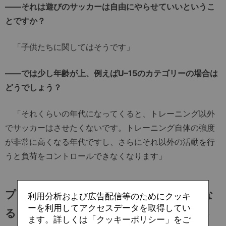
――それは遊びのサッカーは自由にやらせていいというこ
とですか？
「子供たちに関してはそうです」
――では少し年齢が上、例えばU–15のカテゴリーの場合は
どうでしょう？
「それくらいの年代になってくると、トレーニング以外
でサッカーはさせたくないです。トレーニング自体の強度
が非常に高くなる年代ですし、さらにそれ以外の活動を行
うと負荷をコントロールできなくなります」
プレーのインテンシティは今以上に高くな
利用分析および広告配信等のためにクッキ
ーを利用してアクセスデータを取得してい
る。それに伴い選手交代のルールも改正さ
ます。詳しくは「クッキーポリシー」をご