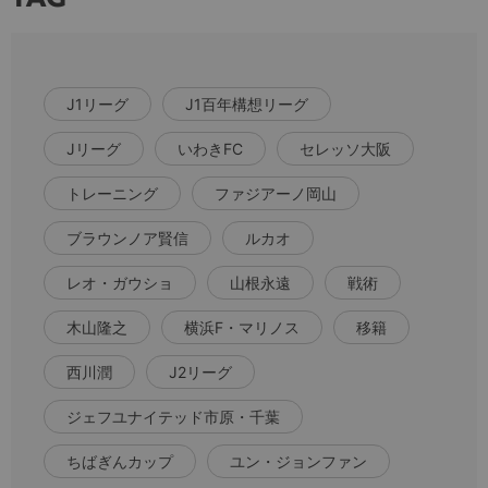
J1リーグ
J1百年構想リーグ
Jリーグ
いわきFC
セレッソ大阪
トレーニング
ファジアーノ岡山
ブラウンノア賢信
ルカオ
レオ・ガウショ
山根永遠
戦術
木山隆之
横浜F・マリノス
移籍
西川潤
J2リーグ
ジェフユナイテッド市原・千葉
ちばぎんカップ
ユン・ジョンファン