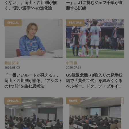
くない」。岡山・西川潤が描
ー」。J1に挑むジェフ千葉が直
く、"恐い選手"への進化論
面する試練
SPECIAL
FEATURE
難波 拓未
中田 徹
2026.08.03
2026.07.31
「一番いいルートが見える」。
GS敗退危機→8強入りの起承転
岡山・西川潤が語る、“アシスト
結で「黄金世代」を締めくくる
の1つ前”を生む思考法
ベルギー。ドク、デ・ブルイネ
を下げて2点差を逆転したリュ
ディ・ガルシア劇場の裏側
SPECIAL
NEWS