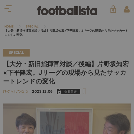
HOME
SPECIAL
【大分・新旧指揮官対談／後編】片野坂知宏×下平隆宏。Jリーグの現場から見たサッカート
レンドの変化
SPECIAL
【大分・新旧指揮官対談／後編】片野坂知宏
×下平隆宏。Jリーグの現場から見たサッカ
ートレンドの変化
ひぐらしひなつ
2023.12.06