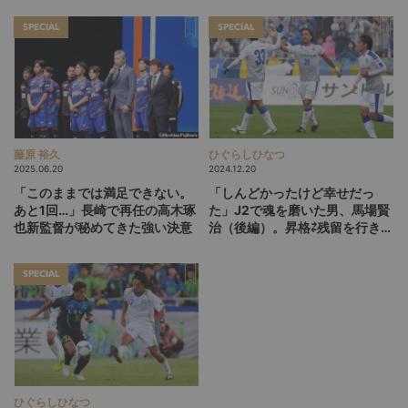
生（引退インタビュー後編）
SPECIAL
SPECIAL
藤原 裕久
ひぐらしひなつ
2025.06.20
2024.12.20
「このままでは満足できない。
「しんどかったけど幸せだっ
あと1回…」長崎で再任の高木琢
た」J2で魂を磨いた男、馬場賢
也新監督が秘めてきた強い決意
治（後編）。昇格⇄残留を行き来
したサバイバル体験記で蘇る北
野誠と坂本紘司の記憶
SPECIAL
ひぐらしひなつ