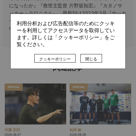
になったか』『救世主監督 片野坂知宏』『カタノサ
ッカー・クロニクル』。最新刊は2023年3月『サッカ
ー監督の決断と采配-傷だらけの名将たち-』。
利用分析および広告配信等のためにクッキ
note：https://note.com/windegg
ーを利用してアクセスデータを取得してい
ます。詳しくは「クッキーポリシー」をご
覧ください。
クッキーポリシー
閉じる
関連記事
SPECIAL
SPECIAL
斉藤 宏則
柏原 敏
2026.08.07
2026.08.06