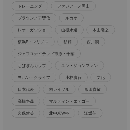
トレーニング
ファジアーノ岡山
ブラウンノア賢信
ルカオ
レオ・ガウショ
山根永遠
木山隆之
横浜F・マリノス
移籍
西川潤
ジェフユナイテッド市原・千葉
ちばぎんカップ
ユン・ジョンファン
ヨハン・クライフ
小林慶行
文化
日本代表
柏レイソル
飯田貴敬
高橋壱晟
マルティン・エデゴー
久保建英
北中米W杯
江坂任