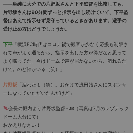
――単純に大分での片野坂さんと下平監督を比較しても、
片野坂さんは90分間ずっと指示を出し続けていて、下平監
督はあえて指示せず見守っているときがあります。選手の
受け止め方はどうでしょうか。
下平
「横浜FC時代はコロナ禍で観客が少なく応援も制限さ
れて声がよく通るから、指示を出した方が得だなと思って
よく喋ってた。今はドームで声が届かないから、涸れるだ
けで。のど飴がいる（笑）」
片野坂
「涸れたよ（笑）。おかげで浅田飴さんにスポンサ
ーになっていただいたんだけど」
会長の堀内より片野坂監督へ✉（写真は7月のレゾナック
ドーム大分にて）
おかえりなさい！