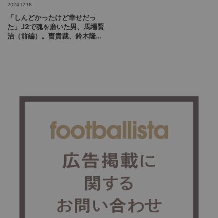
2024.12.18
「しんどかったけど幸せだっ
た」J2で魂を磨いた男、馬場賢
治（前編）。曺貴裁、鈴木隆
行、本間幸司、柱谷哲二…超人
たちとの七転八倒の回顧録