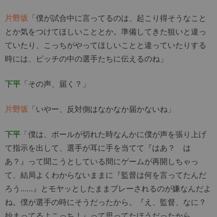
片野坂
「僕が試合中に言ってるのは、起こり得そうなこと
とか気をつけてほしいこととか。準備してきた狙いと違っ
ていたり、こっちがやってほしいことと違っていたりする
時には、ピッチの中の選手たちに伝えるのね」
下平
「その声、届く？」
片野坂
「いやー、反対側はなかなか届かないね」
下平
「僕は、ボールが切れた時なんかに僕が声を張り上げ
て指示を出して、選手が耳に手を当てて『はあ？ は
あ？』って聞こうとしている間にゲームが再開しちゃっ
て、結局よくわからないままに『監督は何を言ってたんだ
ろう……』とモヤッとしたままプレーされるのが嫌なんだよ
ね。僕が選手の時にそうだったから。『え、監督、なに？
始まってるよこっち！』って思ってたほうだったから