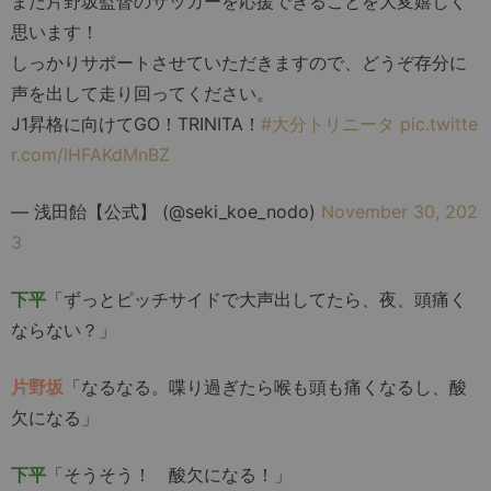
また片野坂監督のサッカーを応援できることを大変嬉しく
思います！
しっかりサポートさせていただきますので、どうぞ存分に
声を出して走り回ってください。
J1昇格に向けてGO！TRINITA！
#大分トリニータ
pic.twitte
r.com/lHFAKdMnBZ
— 浅田飴【公式】 (@seki_koe_nodo)
November 30, 202
3
下平
「ずっとピッチサイドで大声出してたら、夜、頭痛く
ならない？」
片野坂
「なるなる。喋り過ぎたら喉も頭も痛くなるし、酸
欠になる」
下平
「そうそう！ 酸欠になる！」