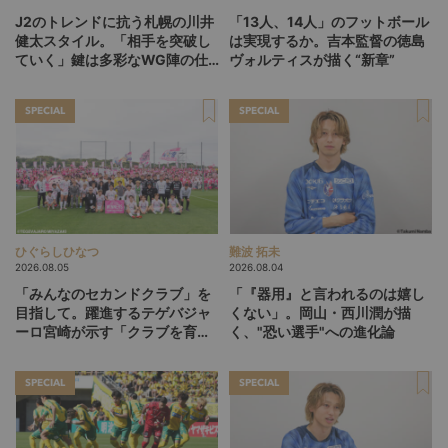
J2のトレンドに抗う札幌の川井
「13人、14人」のフットボール
健太スタイル。「相手を突破し
は実現するか。吉本監督の徳島
ていく」鍵は多彩なWG陣の仕
ヴォルティスが描く“新章”
掛け
SPECIAL
SPECIAL
ひぐらしひなつ
難波 拓未
2026.08.05
2026.08.04
「みんなのセカンドクラブ」を
「『器用』と言われるのは嬉し
目指して。躍進するテゲバジャ
くない」。岡山・西川潤が描
ーロ宮崎が示す「クラブを育て
く、"恐い選手"への進化論
る」という価値観
SPECIAL
SPECIAL