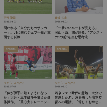
西部 謙司
難波 拓未
2026.08.03
2026.08.03
問われる「自分たちのサッカ
「一番いいルートが見える」。
ー」。J1に挑むジェフ千葉が直
岡山・西川潤が語る、“アシスト
面する試練
の1つ前”を生む思考法
SPECIAL
SPECIAL
ひぐらしひなつ
ひぐらしひなつ
2026.07.01
2026.02.10
「体が勝手に動くようになっ
若きジェフ時代の意地、大分で
た」大分・三竿雄斗を変えた身
体感したJ1、意を決した増本監
体操作。「重心力トレーニン
督への電話。「苦しくも幸せだ
グ」との出会い（前編）
った」町田也真人のサッカー半