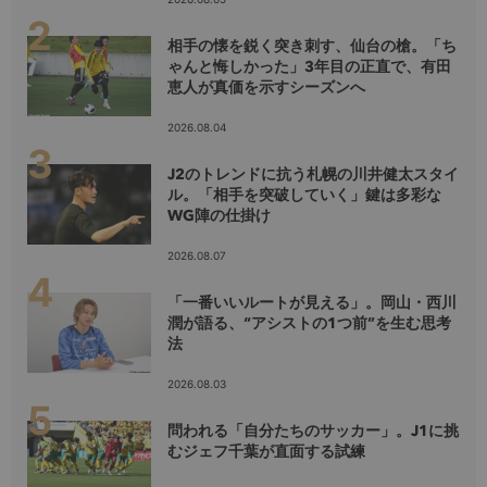
相手の懐を鋭く突き刺す、仙台の槍。「ち
ゃんと悔しかった」3年目の正直で、有田
恵人が真価を示すシーズンへ
2026.08.04
J2のトレンドに抗う札幌の川井健太スタイ
ル。「相手を突破していく」鍵は多彩な
WG陣の仕掛け
2026.08.07
「一番いいルートが見える」。岡山・西川
潤が語る、“アシストの1つ前”を生む思考
法
2026.08.03
問われる「自分たちのサッカー」。J1に挑
むジェフ千葉が直面する試練