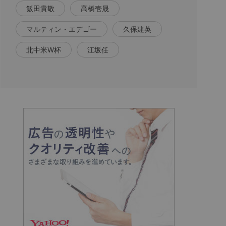
飯田貴敬
高橋壱晟
マルティン・エデゴー
久保建英
北中米W杯
江坂任