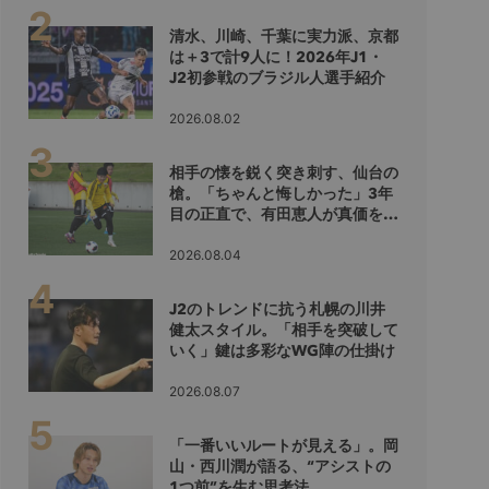
清水、川崎、千葉に実力派、京都
は＋3で計9人に！2026年J1・
J2初参戦のブラジル人選手紹介
2026.08.02
相手の懐を鋭く突き刺す、仙台の
槍。「ちゃんと悔しかった」3年
目の正直で、有田恵人が真価を示
すシーズンへ
2026.08.04
J2のトレンドに抗う札幌の川井
健太スタイル。「相手を突破して
いく」鍵は多彩なWG陣の仕掛け
2026.08.07
「一番いいルートが見える」。岡
山・西川潤が語る、“アシストの
1つ前”を生む思考法