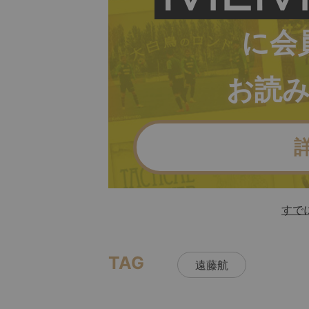
に会
お読
すで
TAG
遠藤航