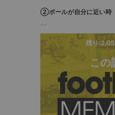
②ボールが自分に近い時
……
残り:2,0
この