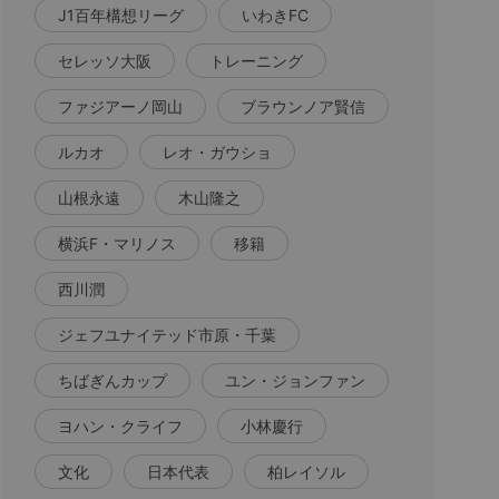
J1百年構想リーグ
いわきFC
セレッソ大阪
トレーニング
ファジアーノ岡山
ブラウンノア賢信
ルカオ
レオ・ガウショ
山根永遠
木山隆之
横浜F・マリノス
移籍
西川潤
ジェフユナイテッド市原・千葉
ちばぎんカップ
ユン・ジョンファン
ヨハン・クライフ
小林慶行
文化
日本代表
柏レイソル