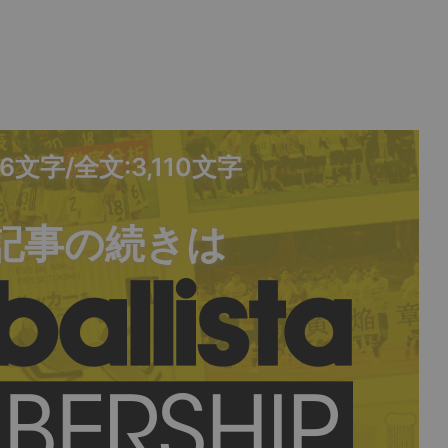
56文字/全文:3,110文字
記事の続きは