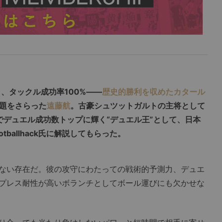
）、タックル成功率100%――
歴史的勝利を収めたカタール
題をさらった
遠藤航
。古豪シュツットガルトの主将として
でデュエル成功数トップに輝く“デュエル王”として、日本
ballhack氏に解説してもらった。
ない存在だ。彼の攻守にわたっての戦術的予測力、デュエ
プレス耐性が高いボランチとしてボール運びにも欠かせな