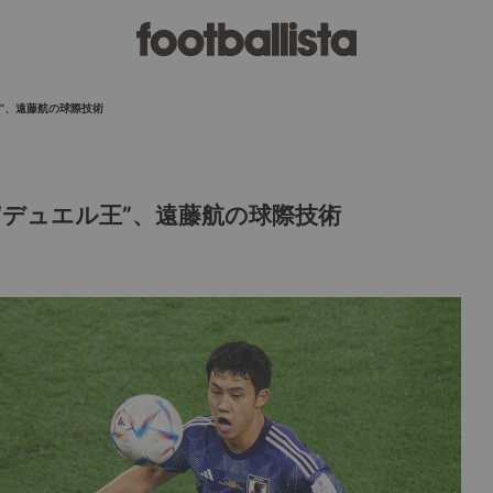
ル王”、遠藤航の球際技術
誇る“デュエル王”、遠藤航の球際技術