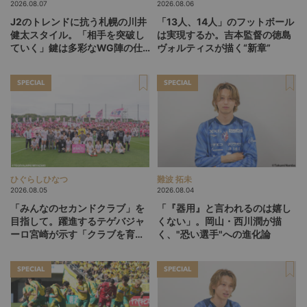
2026.08.07
2026.08.06
J2のトレンドに抗う札幌の川井
「13人、14人」のフットボール
健太スタイル。「相手を突破し
は実現するか。吉本監督の徳島
ていく」鍵は多彩なWG陣の仕
ヴォルティスが描く“新章”
掛け
SPECIAL
SPECIAL
ひぐらしひなつ
難波 拓未
2026.08.05
2026.08.04
「みんなのセカンドクラブ」を
「『器用』と言われるのは嬉し
目指して。躍進するテゲバジャ
くない」。岡山・西川潤が描
ーロ宮崎が示す「クラブを育て
く、"恐い選手"への進化論
る」という価値観
SPECIAL
SPECIAL