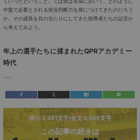
ていったということ。では彼は育成において、どのように
中盤で必要とされる状況判断力を身につけてきたのだろう
か。その成長を目の当たりにしてきた指導者たちの証言か
ら考えてみよう。
年上の選手たちに揉まれたQPRアカデミー
時代
……
残り:3,491文字/全文:5,966文字
この記事の続きは