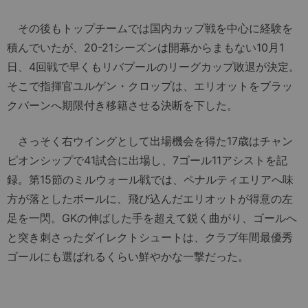
その後もトップチームでは国内カップ戦を中心に経験を
積んでいたが、20-21シーズンは開幕からまもない10月1
日、4回戦で早くもリバプールのリーグカップ敗退が決定。
そこで指揮官ユルゲン・クロップは、エリオットをブラッ
クバーンへ期限付き移籍させる決断を下した。
さっそく右ウイングとして出場機会を得た17歳はチャン
ピオンシップで41試合に出場し、7ゴール11アシストを記
録。第15節のミルウォール戦では、ペナルティエリアへ味
方が落としたボールに、飛び込んだエリオットが得意の左
足を一閃。GKの伸ばした手を超えて鋭く曲がり、ゴールへ
と突き刺さったダイレクトシュートは、クラブ年間最優秀
ゴールにも選ばれるくらい鮮やかな一撃だった。