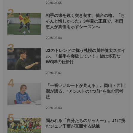
2026.08.05
相手の懐を鋭く突き刺す、仙台の槍。「ち
ゃんと悔しかった」3年目の正直で、有田
恵人が真価を示すシーズンへ
2026.08.04
J2のトレンドに抗う札幌の川井健太スタイ
ル。「相手を突破していく」鍵は多彩な
WG陣の仕掛け
2026.08.07
「一番いいルートが見える」。岡山・西川
潤が語る、“アシストの1つ前”を生む思考
法
2026.08.03
問われる「自分たちのサッカー」。J1に挑
むジェフ千葉が直面する試練