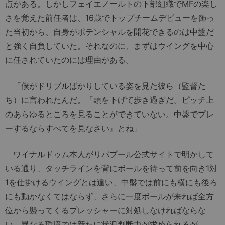
点がある。しかしフェイエノールトの下部組織でMFの楽し
さを覚えた前任者は、16歳でトップチームデビューを飾っ
た当初から、自身がポテンシャルを開花できるのは中盤だ
と強く自負していた。それなのに、まずはウイングを中心
に任されていたのには理由がある。
「僕がドリブルばかりしている姿を見た彼ら（監督た
ち）に言われたんだ。『頭を下げて歩き過ぎだ。ピッチ上
のあらゆるところを見ることができていない。中盤でプレ
ーするならすべてを見なさい』とね」
ワイナルドゥム本人がリバプール公式サイトで明かして
いる通り、タッチラインを背にボールを待って前を向き1対
1を仕掛けるウイングとは違い、中盤では前にも横にも後ろ
にも動かなくてはならず、さらに一度ボールが来れば全方
位から襲ってくるプレッシャーに対処しなければならな
い。異なる環境では新たに状況判断力が求められるが、