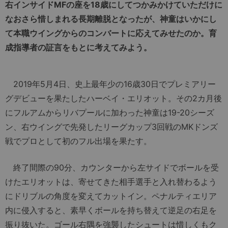
右インサイドMFの座を18歳にしてつかみかけていただけに
なおさら惜しまれる長期離脱となったが、神童はいかにし
て本職ウイングからのコンバートに応えてみせたのか。育
成指導者の証言をもとに考えてみよう。
2019年5月4日、史上最年少の16歳30日でプレミアリー
グデビューを果たしたハーベイ・エリオット。その2カ月後
にフルアムからリバプールに加わった神童は19-20シーズ
ン、右ウイングで先発したリーグカップ3回戦のMKドンズ
戦でプロとして初のフル出場を果たす。
終了間際の90分、カウンターから左サイドでボールを受
けたエリオットは、寄せてきた相手選手と入れ替わるよう
にドリブルの角度を変えてカットイン。ペナルティエリア
内に侵入すると、素早くボールを持ち替えて逆足の右足を
振り抜いた。ゴール右隅を強襲したシュートは惜しくもク