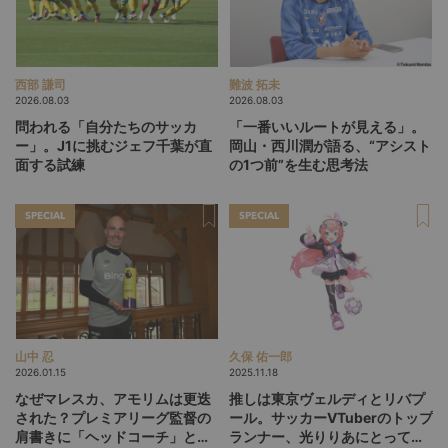
西部 謙司
難波 拓未
2026.08.03
2026.08.03
問われる「自分たちのサッカ
「一番いいルートが見える」。
ー」。J1に挑むジェフ千葉が直
岡山・西川潤が語る、“アシスト
面する試練
の1つ前”を生む思考法
SPECIAL
SPECIAL
山中 忍
久保 佑一郎
2026.01.15
2025.11.18
なぜマレスカ、アモリムは更迭
推しは東京ヴェルディとリバプ
された？プレミアリーグ監督の
ール。サッカーVTuberのトップ
肩書きに「ヘッドコーチ」と
ランナー、光りりあにとって