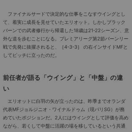
ファイナルサードで決定的な仕事をこなすウイングとし
て、着実に成長を見せていたエリオット。しかしブラック
バーンでの武者修行から帰還した18歳は21-22シーズン、意
外な道を歩むことになる。プレミアリーグ第2節バーンリー
戦で先発に抜擢されると、［4-3-3］ の右インサイドMFと
してピッチに立ったのだ。
前任者が語る「ウイング」と「中盤」の違
い
エリオットに白羽の矢が立ったのは、昨季までオランダ
代表MFジョルジニオ・ワイナルドゥム（現パリSG）が務
めていたポジションだ。2人にはウイングとして評価を高め
ながら、若くして中盤に活躍の場を移しているという共通