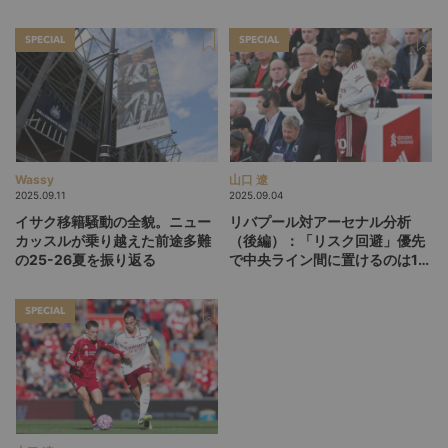
「マネージャー」が混在してい
「お祭り」の代表戦同時視聴が
る理由
盛り上がっているワケ
SPECIAL
SPECIAL
Wassy
山口 遼
2025.09.11
2025.09.04
イサク移籍騒動の全貌。ニュー
リバプール対アーセナル分析
カッスルが乗り越えた前途多難
（後編）：「リスク回避」優先
の25-26夏を振り返る
で中央ライン間に置けるのは1
人。ユニットの互換性を生む“も
う1枚”をどう用意する？
SPECIAL