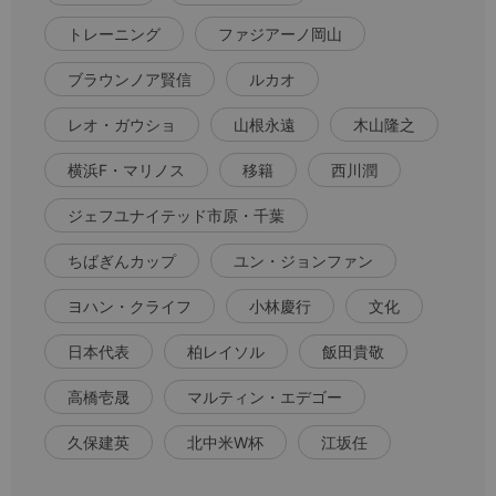
トレーニング
ファジアーノ岡山
ブラウンノア賢信
ルカオ
レオ・ガウショ
山根永遠
木山隆之
横浜F・マリノス
移籍
西川潤
ジェフユナイテッド市原・千葉
ちばぎんカップ
ユン・ジョンファン
ヨハン・クライフ
小林慶行
文化
日本代表
柏レイソル
飯田貴敬
高橋壱晟
マルティン・エデゴー
久保建英
北中米W杯
江坂任