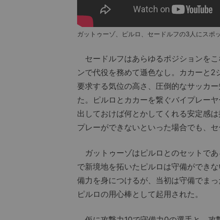
ガットゥーゾ、ピルロ、セードルフの3人にスポッ
セードルフはあらゆるポジションをこ
ンで代役を務めて遜色なし。カカーと2
要求する気位の高さ、圧倒的なサッカー
た。ピルロとカカーを繋ぐバイプレーヤ
出しておけば何とかしてくれる安定感は
プレーができないといった場合でも、セ
ガットゥーゾはピルロとのセットであ
で新境地を拓いたピルロは守備ができな
備力を身につけるが、当初は守備でまっ
ピルロの用心棒として起用された。
仮に攻撃力10で守備力0の選手と、攻