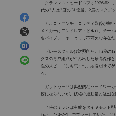
クラレンス・セードルフは1976年生ま
代の2人は2度のCL優勝、2度のスク
カルロ・アンチェロッティ監督が率い
メイカーはアンドレア・ピルロ。チーム
名バイプレーヤーとして不可欠な存在だ
プレースタイルは対照的だ。16歳の時
クスの育成組織が生み出した最高傑作と
性のスピードにも恵まれ、頭脳明晰でゲ
る。
ガットゥーゾは典型的なハードワーカ
較にならないが、破格の運動量と猛烈な
当時のミランは中盤をダイヤモンド型に
れた［4-3-2-1］でプレーしていた