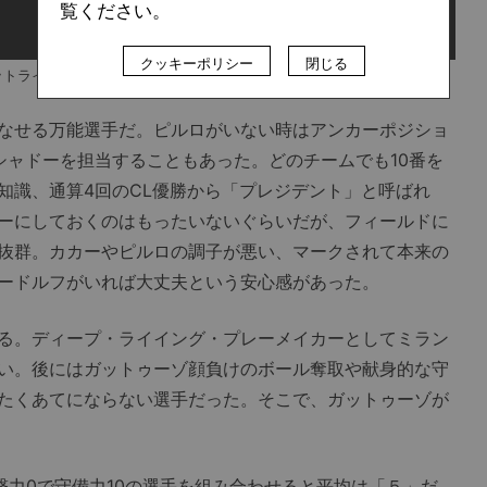
覧ください。
クッキーポリシー
閉じる
トライトを当てたミラン公式YouTubeチャンネルの動画
なせる万能選手だ。ピルロがいない時はアンカーポジショ
シャドーを担当することもあった。どのチームでも10番を
知識、通算4回のCL優勝から「プレジデント」と呼ばれ
ーにしておくのはもったいないぐらいだが、フィールドに
抜群。カカーやピルロの調子が悪い、マークされて本来の
ードルフがいれば大丈夫という安心感があった。
る。ディープ・ライイング・プレーメイカーとしてミラン
い。後にはガットゥーゾ顔負けのボール奪取や献身的な守
たくあてにならない選手だった。そこで、ガットゥーゾが
撃力0で守備力10の選手を組み合わせると平均は「５」だ。