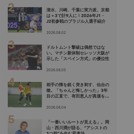
清水、川崎、千葉に実力派、京都
は＋3で計9人に！2026年J1・
J2初参戦のブラジル人選手紹介
2026.08.02
ドルトムント撃破は偶然ではな
い。マチン新体制セレッソ大阪が
示した「スペイン方式」の優位性
2026.08.05
相手の懐を鋭く突き刺す、仙台の
槍。「ちゃんと悔しかった」3年
目の正直で、有田恵人が真価を示
すシーズンへ
2026.08.04
「一番いいルートが見える」。岡
山・西川潤が語る、“アシストの
1つ前”を生む思考法