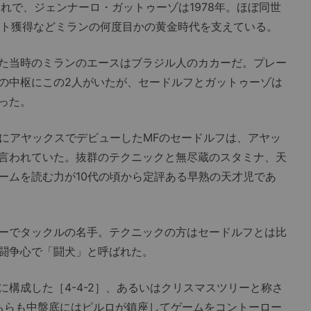
れで、ジェンナーロ・ガットゥーゾは1978年。ほぼ同世
デット獲得などミランの何度目かの黄金時代を支えている。
た当時のミランのエースはブラジル人のカカーだ。プレー
の中枢にこの2人がいたが、セードルフとガットゥーゾは
った。
にアヤックスでデビューしたMFのセードルフは、アヤッ
言われていた。抜群のテクニックと無尽蔵のスタミナ、天
ームを読む力が10代の頃から定評ある早熟の天才児であ
ーでタックルの名手。テクニックの方はセードルフとは比
闘争心で「闘犬」と呼ばれた。
構成した［4-4-2］、あるいはクリスマスツリーと称さ
。どちらも中盤底にはピルロが鎮座してゲームをコントーロー