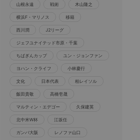
山根永遠
戦術
木山隆之
横浜F・マリノス
移籍
西川潤
J2リーグ
ジェフユナイテッド市原・千葉
ちばぎんカップ
ユン・ジョンファン
ヨハン・クライフ
小林慶行
文化
日本代表
柏レイソル
飯田貴敬
高橋壱晟
マルティン・エデゴー
久保建英
北中米W杯
江坂任
ガンバ大阪
レノファ山口