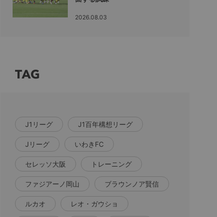
2026.08.03
TAG
J1リーグ
J1百年構想リーグ
Jリーグ
いわきFC
セレッソ大阪
トレーニング
ファジアーノ岡山
ブラウンノア賢信
ルカオ
レオ・ガウショ