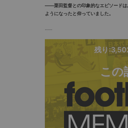
――栗田監督との印象的なエピソードは
ようになったと仰っていました。
……
残り:3,5
この