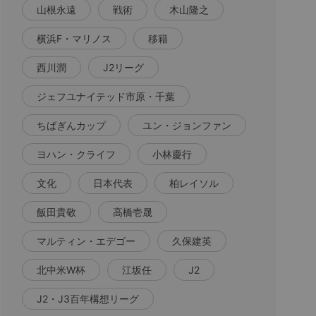
山根永遠
戦術
木山隆之
横浜F・マリノス
移籍
西川潤
J2リーグ
ジェフユナイテッド市原・千葉
ちばぎんカップ
ユン・ジョンファン
ヨハン・クライフ
小林慶行
文化
日本代表
柏レイソル
飯田貴敬
高橋壱晟
マルティン・エデゴー
久保建英
北中米W杯
江坂任
J2
J2・J3百年構想リーグ