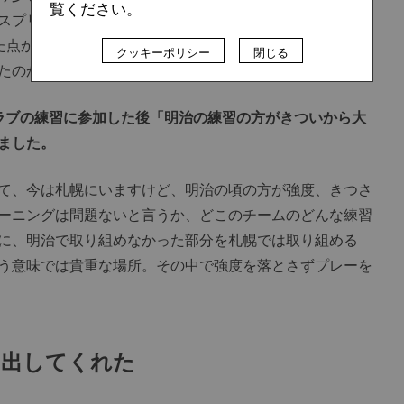
覧ください。
スプリントをしてゴール向かえるか。この点は栗田監督に
た点かなと思います。だからこそ、大学時代にプロへ練習
クッキーポリシー
閉じる
たのかなと」
ラブの練習に参加した後「明治の練習の方がきついから大
ました。
て、今は札幌にいますけど、明治の頃の方が強度、きつさ
ーニングは問題ないと言うか、どこのチームのどんな練習
に、明治で取り組めなかった部分を札幌では取り組める
う意味では貴重な場所。その中で強度を落とさずプレーを
き出してくれた