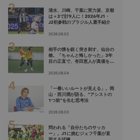
清水、川崎、千葉に実力派、京都
は＋3で計9人に！2026年J1・
J2初参戦のブラジル人選手紹介
2026.08.02
相手の懐を鋭く突き刺す、仙台の
槍。「ちゃんと悔しかった」3年
目の正直で、有田恵人が真価を示
すシーズンへ
2026.08.04
「一番いいルートが見える」。岡
山・西川潤が語る、“アシストの
1つ前”を生む思考法
2026.08.03
問われる「自分たちのサッカ
ー」。J1に挑むジェフ千葉が直
面する試練