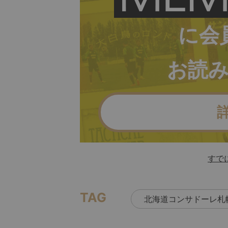
に会
お読
すで
TAG
北海道コンサドーレ札