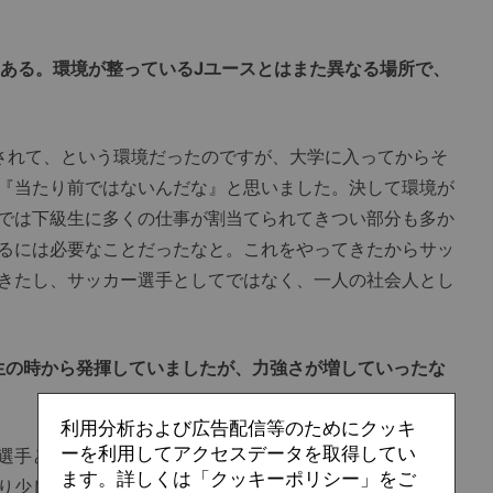
もある。環境が整っているJユースとはまた異なる場所で、
されて、という環境だったのですが、大学に入ってからそ
『当たり前ではないんだな』と思いました。決して環境が
では下級生に多くの仕事が割当てられてきつい部分も多か
るには必要なことだったなと。これをやってきたからサッ
きたし、サッカー選手としてではなく、一人の社会人とし
生の時から発揮していましたが、力強さが増していったな
利用分析および広告配信等のためにクッキ
ーを利用してアクセスデータを取得してい
選手と評価されていましたけど、明治の練習に入って自分
ます。詳しくは「クッキーポリシー」をご
り少し速いくらいで、特徴でもなんでもないと。スピード