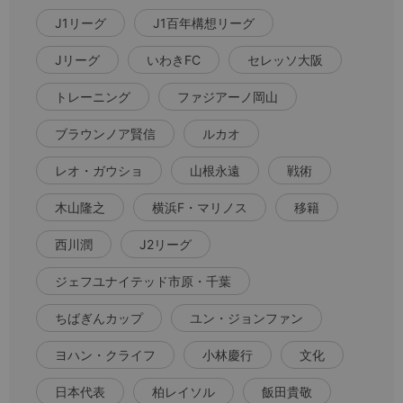
J1リーグ
J1百年構想リーグ
Jリーグ
いわきFC
セレッソ大阪
トレーニング
ファジアーノ岡山
ブラウンノア賢信
ルカオ
レオ・ガウショ
山根永遠
戦術
木山隆之
横浜F・マリノス
移籍
西川潤
J2リーグ
ジェフユナイテッド市原・千葉
ちばぎんカップ
ユン・ジョンファン
ヨハン・クライフ
小林慶行
文化
日本代表
柏レイソル
飯田貴敬