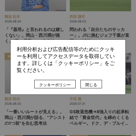
難波 拓未
西部 謙司
2026.08.04
2026.08.03
「『器用』と言われるのは嬉し
問われる「自分たちのサッカ
くない」。岡山・西川潤が描
ー」。J1に挑むジェフ千葉が直
く、"恐い選手"への進化論
面する試練
利用分析および広告配信等のためにクッキ
ーを利用してアクセスデータを取得してい
SPECIAL
FEATURE
ます。詳しくは「クッキーポリシー」をご
覧ください。
クッキーポリシー
閉じる
難波 拓未
中田 徹
2026.08.03
2026.07.31
「一番いいルートが見える」。
GS敗退危機→8強入りの起承転
岡山・西川潤が語る、“アシスト
結で「黄金世代」を締めくくる
の1つ前”を生む思考法
ベルギー。ドク、デ・ブルイネ
を下げて2点差を逆転したリュ
ディ・ガルシア劇場の裏側