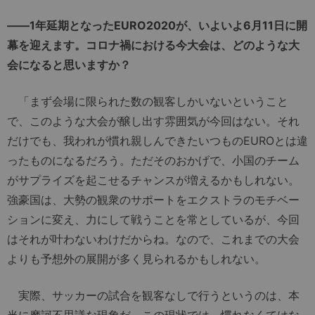
――1年延期となったEURO2020が、いよいよ6月11日に開
幕を迎えます。コロナ禍における今大会は、どのような大
会になると思いますか？
「まず会場に限られた数の観客しかいないということ
で、このような大会が醸し出す雰囲気が今回はない。それ
だけでも、我われが慣れ親しんできたいつものEUROとは違
ったものになるだろう。ただそのおかげで、小国のチーム
がサプライズを起こせるチャンスが増えるかもしれない。
強豪国は、大勢の観衆のサポートをエクストラのモチベー
ションに変え、力にして戦うことを常としているが、今回
はそれが叶わないわけだからね。なので、これまでの大会
よりも予想外の展開が多く見られるかもしれない。
実際、サッカーの試合を観客なしで行うというのは、本
当に摩訶不思議な現象だ。この現状では、慣れなくてはな