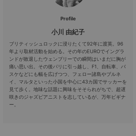
Profile
小川 由紀子
ブリティッシュロックに浸りたくて92年に渡英。96
年より取材活動を始める。その年のEUROでイングラ
ンドが敗退したウェンブリーでの瞬間はいまだに胸が
痛い思い出。その後パリに引っ越し、F1、自転車、バ
スケなどにも幅を広げつつ、フェロー諸島やブルネ
イ、マルタといった小国を中心に43カ国でサッカーを
見て歩く。地味な話題に興味をそそられがちで、超遅
咲きのジャズピアニストを志しているが、万年ビギナ
ー。