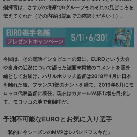
指揮官は、さすがの考察で6グループそれぞれの見どころを
伝えてくれた（その内容は誌面でご確認ください！）。
今回は、その電話インタビューの際に、EUROという大会
や自身の近況について語った誌面未掲載のコメントを番外
編としてお届け。ハリルホジッチ監督は2018年4月に日本
を離れた後、フランス1部のナントを経て、2019年8月にモ
ロッコ代表監督に着任。現在はカタールW杯出場を目指し
て、モロッコの地で奮闘中だ。
予測不可能なEURO
とお気に入り選手
「私的に今シーズンの
MVP
はレバンドフスキだ」