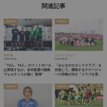
関連記事
SPECIAL
SPECIAL
柏原 敏
ひぐらしひなつ
2026.08.06
2026.08.05
「13人、14人」のフットボール
「みんなのセカンドクラブ」を
は実現するか。吉本監督の徳島
目指して。躍進するテゲバジャ
ヴォルティスが描く“新章”
ーロ宮崎が示す「クラブを育て
る」という価値観
SPECIAL
SPECIAL