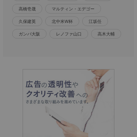
高橋壱晟
マルティン・エデゴー
久保建英
北中米W杯
江坂任
ガンバ大阪
レノファ山口
高木大輔