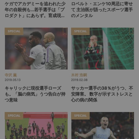
ケガでアカデミーを追われた少
ロベルト・エンケ10周忌に寄せ
年の自殺例も…若手選手は「プ
て
主治医が語ったスポーツ選手
ロダクト」にあらず。育成現場
のメンタル
でも高まるメンタルケアへの意
識
SPECIAL
SPECIAL
寺沢 薫
木村 浩嗣
2019.05.13
2019.02.08
キャリックに現役選手ローズ
サッカー選手の38％がうつ、不
も。
「脳の病気」うつ告白が持
安障害。
数字が示すストレスと
つ意味
心の病の関係
SPECIAL
SPECIAL