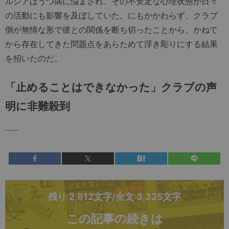
ルシアはうつ病に悩まされ、その不安定な心理状態が日々
の活動にも影響を及ぼしていた。にもかかわらず、クラブ
側が無情な形で彼との関係を断ち切ったことから、かねて
から存在してきた問題点をあらためて浮き彫りにする結果
を招いたのだ。
「止めることはできなかった」クラブの声
明に非難殺到
……
残り:2,812文字/全文:3,325文字
この記事の続きは