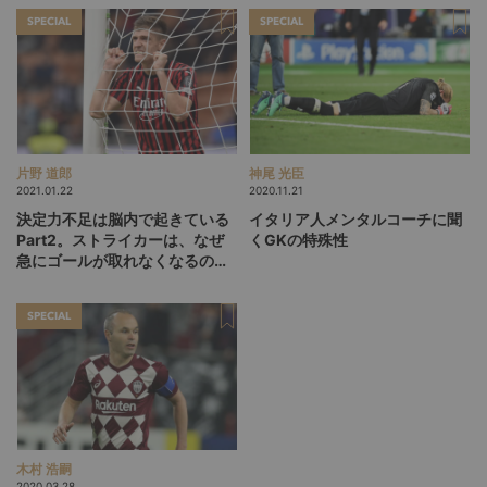
SPECIAL
SPECIAL
片野 道郎
神尾 光臣
2021.01.22
2020.11.21
決定力不足は脳内で起きている
イタリア人メンタルコーチに聞
Part2。ストライカーは、なぜ
くGKの特殊性
急にゴールが取れなくなるの
か？
SPECIAL
木村 浩嗣
2020.03.28