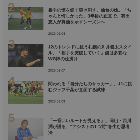
相手の懐を鋭く突き刺す、仙台の槍。「ち
ゃんと悔しかった」3年目の正直で、有田
恵人が真価を示すシーズンへ
2026.08.04
J2のトレンドに抗う札幌の川井健太スタイ
ル。「相手を突破していく」鍵は多彩な
WG陣の仕掛け
2026.08.07
問われる「自分たちのサッカー」。J1に挑
むジェフ千葉が直面する試練
2026.08.03
「一番いいルートが見える」。岡山・西川
潤が語る、“アシストの1つ前”を生む思考
法