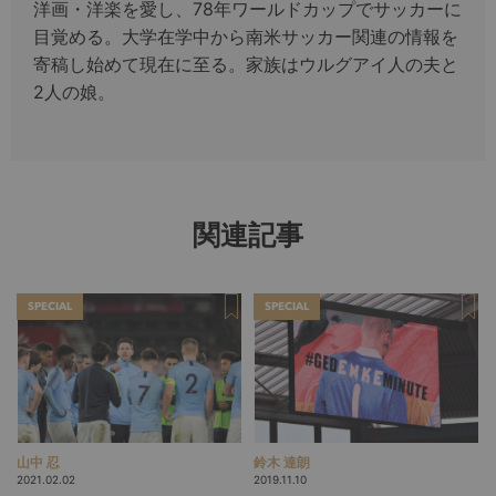
洋画・洋楽を愛し、78年ワールドカップでサッカーに
目覚める。大学在学中から南米サッカー関連の情報を
寄稿し始めて現在に至る。家族はウルグアイ人の夫と
2人の娘。
関連記事
SPECIAL
SPECIAL
山中 忍
鈴木 達朗
2021.02.02
2019.11.10