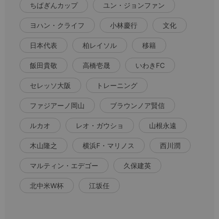
ちばぎんカップ
ユン・ジョンファン
ヨハン・クライフ
小林慶行
文化
日本代表
柏レイソル
移籍
飯田貴敬
高橋壱晟
いわきFC
セレッソ大阪
トレーニング
ファジアーノ岡山
ブラウンノア賢信
ルカオ
レオ・ガウショ
山根永遠
木山隆之
横浜F・マリノス
西川潤
マルティン・エデゴー
久保建英
北中米W杯
江坂任