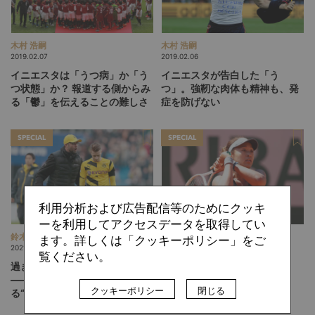
木村 浩嗣
木村 浩嗣
2019.02.07
2019.02.06
イニエスタは「うつ病」か「う
イニエスタが告白した「う
つ状態」か？
報道する側からみ
つ」。強靭な肉体も精神も、発
る「鬱」を伝えることの難しさ
症を防げない
SPECIAL
SPECIAL
利用分析および広告配信等のためにクッキ
ーを利用してアクセスデータを取得してい
鈴木 達朗
木村 浩嗣
ます。詳しくは「クッキーポリシー」をご
2021.10.20
2021.06.03
覧ください。
過ぎたるは猶及ばざるが如し
大坂なおみのうつ病告白に、
――クロップの右腕が重要視す
我々はどう向き合うべきか？
クッキーポリシー
閉じる
る“フロー”状態の持つ“中毒
性”という罠