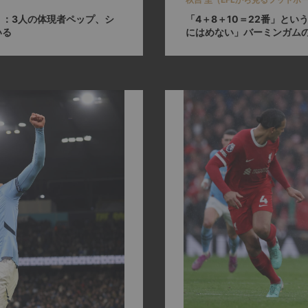
：3人の体現者ペップ、シ
「4＋8＋10＝22番」と
いる
にはめない」バーミンガム