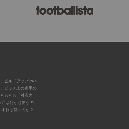
、ビルドアップvsハ
り、ピッチ上の選手の
。そもそも「対応力」
るには何が必要なの
うすれば良いのか？