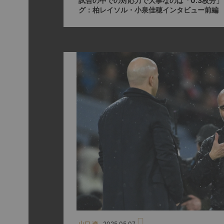
試合の中での対応力で大事なのは「0.3枚分
グ：柏レイソル・小泉佳穂インタビュー前編
山口 遼
2025.05.07