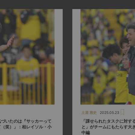
土屋 雅史
2025.05.23
気づいたのは『サッカーって
「課せられたタスクに対す
て（笑）」：柏レイソル・小
と」がチームにもたらす大
中編