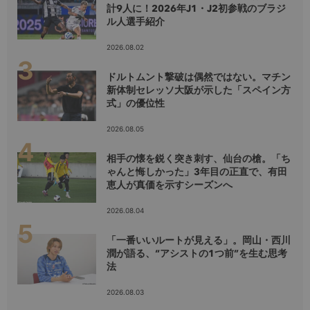
計9人に！2026年J1・J2初参戦のブラジ
ル人選手紹介
2026.08.02
ドルトムント撃破は偶然ではない。マチン
新体制セレッソ大阪が示した「スペイン方
式」の優位性
2026.08.05
相手の懐を鋭く突き刺す、仙台の槍。「ち
ゃんと悔しかった」3年目の正直で、有田
恵人が真価を示すシーズンへ
2026.08.04
「一番いいルートが見える」。岡山・西川
潤が語る、“アシストの1つ前”を生む思考
法
2026.08.03