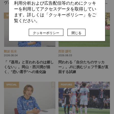
ヴォルティスが描く“新章”
ーロ宮崎が示す「クラブを育て
利用分析および広告配信等のためにクッキ
る」という価値観
ーを利用してアクセスデータを取得してい
ます。詳しくは「クッキーポリシー」をご
SPECIAL
SPECIAL
覧ください。
クッキーポリシー
閉じる
難波 拓未
西部 謙司
2026.08.04
2026.08.03
「『器用』と言われるのは嬉し
問われる「自分たちのサッカ
くない」。岡山・西川潤が描
ー」。J1に挑むジェフ千葉が直
く、"恐い選手"への進化論
面する試練
SPECIAL
FEATURE