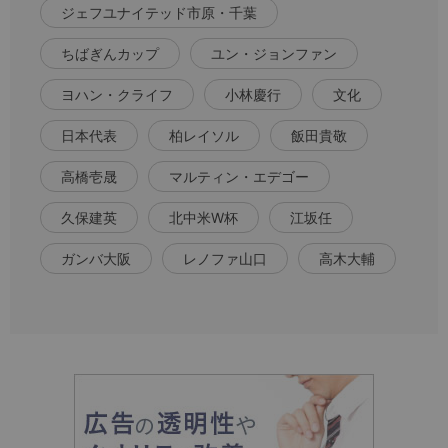
ジェフユナイテッド市原・千葉
ちばぎんカップ
ユン・ジョンファン
ヨハン・クライフ
小林慶行
文化
日本代表
柏レイソル
飯田貴敬
高橋壱晟
マルティン・エデゴー
久保建英
北中米W杯
江坂任
ガンバ大阪
レノファ山口
高木大輔