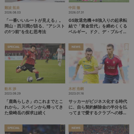
難波 拓未
中田 徹
2026.08.03
2026.07.31
「一番いいルートが見える」。
GS敗退危機→8強入りの起承転
岡山・西川潤が語る、“アシスト
結で「黄金世代」を締めくくる
の1つ前”を生む思考法
ベルギー。ドク、デ・ブルイネ
を下げて2点差を逆転したリュ
ディ・ガルシア劇場の裏側
SPECIAL
NEWS
舩木 渉
木村 浩嗣
2023.09.29
2023.01.16
「鹿島らしさ」のこれまでとこ
サッカーがビジネス化する時代
れから。スペインから帰ってき
に、自ら契約解除金の半分を払
た柴崎岳の探求は続く
ってまで愛するクラブへの移籍
を決断したストライカー
SPECIAL
NEWS