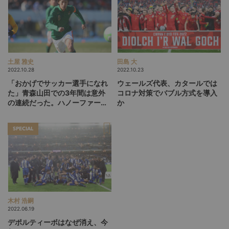
土屋 雅史
田島 大
2022.10.28
2022.10.23
「おかげでサッカー選手になれ
ウェールズ代表、カタールでは
た」青森山田での3年間は意外
コロナ対策でバブル方式を導入
の連続だった。ハノーファー室
か
屋成インタビュー（前編）
SPECIAL
木村 浩嗣
2022.06.19
デポルティーボはなぜ消え、今