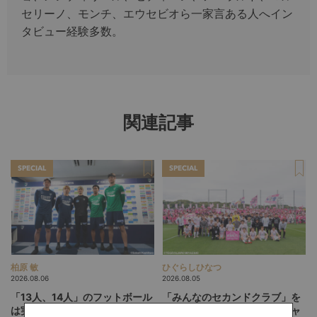
セリーノ、モンチ、エウセビオら一家言ある人へイン
タビュー経験多数。
関連記事
SPECIAL
SPECIAL
柏原 敏
ひぐらしひなつ
2026.08.06
2026.08.05
「13人、14人」のフットボール
「みんなのセカンドクラブ」を
は実現するか。吉本監督の徳島
目指して。躍進するテゲバジャ