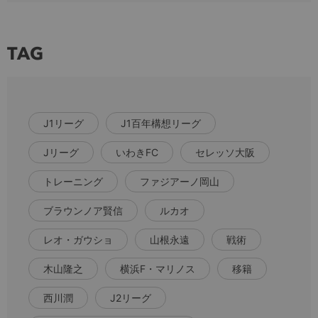
TAG
J1リーグ
J1百年構想リーグ
Jリーグ
いわきFC
セレッソ大阪
トレーニング
ファジアーノ岡山
ブラウンノア賢信
ルカオ
レオ・ガウショ
山根永遠
戦術
木山隆之
横浜F・マリノス
移籍
西川潤
J2リーグ