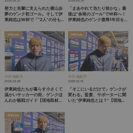
2026.05.31
2026.05.30
努力と先輩に支えられた横山歩
「まあやれて当たり前かな」最
夢のゲンク初ゴール。そして伊
後は“余裕のゴール”でW杯へ！
東純也はW杯で「“2人”の分も頑
伊東純也のゲンク復帰1年目を総
張る」【後編】
括【前編】
SPECIAL
SPECIAL
小川 由紀子
小川 由紀子
2026.03.09
2026.02.15
伊東純也たちが暮らす小さくて
「そこにいるだけで」ゲンクが
温かいサッカーの街。ゲンクほ
変わる。監督、サポーターに聞
んわか観戦ガイド【現地取材・
いた“伊東純也とは？”【現地取
後編】
材・中編】
SPECIAL