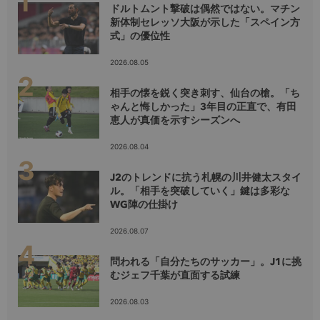
ドルトムント撃破は偶然ではない。マチン
新体制セレッソ大阪が示した「スペイン方
式」の優位性
2026.08.05
相手の懐を鋭く突き刺す、仙台の槍。「ち
ゃんと悔しかった」3年目の正直で、有田
恵人が真価を示すシーズンへ
2026.08.04
J2のトレンドに抗う札幌の川井健太スタイ
ル。「相手を突破していく」鍵は多彩な
WG陣の仕掛け
2026.08.07
問われる「自分たちのサッカー」。J1に挑
むジェフ千葉が直面する試練
2026.08.03