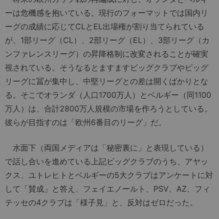
ーは危機感を抱いている。現行のフォーマットでは国内リ
ーグの成績に応じてCLとEL出場権が割り当てられている
が、1部リーグ（CL）、2部リーグ（EL）、3部リーグ（カ
ンファレンスリーグ）の昇降格制に改変されることが確実
視されている。そうなるとますますビッグクラブやビッグ
リーグに冨が集中し、中堅リーグとの差は開くばかりとな
る。そこでオランダ（人口1700万人）とベルギー（同1100
万人）は、合計2800万人規模の市場を作ろうとしている。
彼らが目指すのは「欧州6番目のリーグ」だ。
水面下（両国メディアは「秘密裏に」と表現している）
で話し合いを進めている上記ビッグクラブのうち、アヤッ
クス、ユトレヒトとベルギーの5大クラブはアンケートに対
して「賛成」と答え、フェイエノールト、PSV、AZ、フィ
テッセの4クラブは「様子見」と、反対はゼロだった。