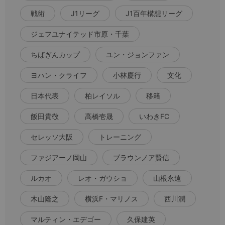
戦術
J1リーグ
J1百年構想リーグ
ジェフユナイテッド市原・千葉
ちばぎんカップ
ユン・ジョンファン
ヨハン・クライフ
小林慶行
文化
日本代表
柏レイソル
移籍
飯田貴敬
高橋壱晟
いわきFC
セレッソ大阪
トレーニング
ファジアーノ岡山
ブラウンノア賢信
ルカオ
レオ・ガウショ
山根永遠
木山隆之
横浜F・マリノス
西川潤
マルティン・エデゴー
久保建英