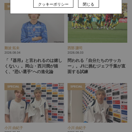
クッキーポリシー
閉じる
SPECIAL
SPECIAL
難波 拓未
西部 謙司
2026.08.04
2026.08.03
「『器用』と言われるのは嬉し
問われる「自分たちのサッカ
くない」。岡山・西川潤が描
ー」。J1に挑むジェフ千葉が直
く、"恐い選手"への進化論
面する試練
SPECIAL
SPECIAL
小川 由紀子
小川 由紀子