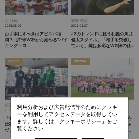
ささゆか
斉藤 宏則
2026.08.09
2026.08.07
お手本にすべきはアビスパ福
J2のトレンドに抗う札幌の川井
岡？北中米W杯から始める“バイ
健太スタイル。「相手を突破し
キング・ロ
ていく」鍵は多彩なWG陣の仕
ー”、“Wonderwall”の日本版を
掛け
探す旅
SPECIAL
SPECIAL
柏原 敏
ひぐらしひなつ
利用分析および広告配信等のためにクッキ
2026.08.06
2026.08.05
ーを利用してアクセスデータを取得してい
「13人、14人」のフットボール
「みんなのセカンドクラブ」を
ます。詳しくは「クッキーポリシー」をご
は実現するか。吉本監督の徳島
目指して。躍進するテゲバジャ
覧ください。
ヴォルティスが描く“新章”
ーロ宮崎が示す「クラブを育て
る」という価値観