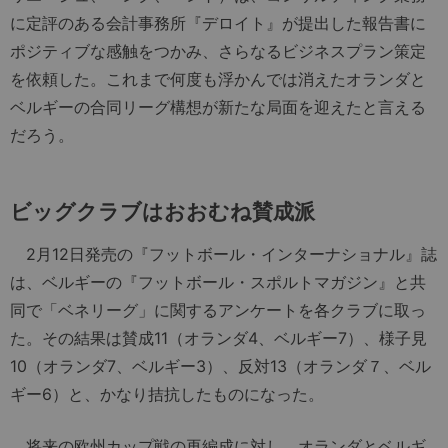
に定評のある会計事務所『デロイト』が提出した報告書に
ポジティブな感触をつかみ、さらなるビジネスプラン策定
を依頼した。これまで何度も浮かんでは消えたオランダと
ベルギーの合同リーグ構想が新たな局面を迎えたと言える
だろう。
ビッグクラブはおおむね賛成派
2月12日発売の『フットボール・インターナショナル』誌
は、ベルギーの『フットボール・スポルトマガジン』と共
同で「ベネリーグ」に関するアンケートを各クラブに取っ
た。その結果は賛成11（オランダ4、ベルギー7）、様子見
10（オランダ7、ベルギー3）、反対13（オランダ７、ベル
ギー6）と、かなり拮抗したものになった。
将来の欧州カップ戦の再編成に対し、オランダとベルギ